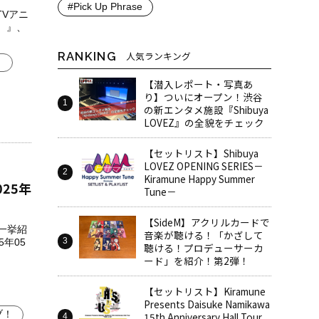
#Pick Up Phrase
TVアニ
。』、
RANKING
人気ランキング
。
【潜入レポート・写真あ
り】ついにオープン！渋谷
の新エンタメ施設『Shibuya
LOVEZ』の全貌をチェック
【セットリスト】Shibuya
LOVEZ OPENING SERIES－
Kiramune Happy Summer
025年
Tune－
【SideM】アクリルカードで
を一挙紹
音楽が聴ける！「かざして
5年05
聴ける！プロデューサーカ
ード」を紹介！第2弾！
【セットリスト】Kiramune
Presents Daisuke Namikawa
ブ！
15th Anniversary Hall Tour