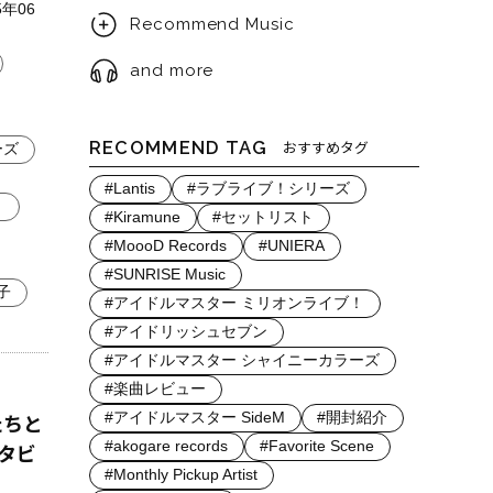
年06
Recommend Music
and more
RECOMMEND TAG
おすすめタグ
ーズ
#Lantis
#ラブライブ！シリーズ
。
#Kiramune
#セットリスト
#MoooD Records
#UNIERA
#SUNRISE Music
子
#アイドルマスター ミリオンライブ！
#アイドリッシュセブン
#アイドルマスター シャイニーカラーズ
#楽曲レビュー
たちと
#アイドルマスター SideM
#開封紹介
タビ
#akogare records
#Favorite Scene
#Monthly Pickup Artist