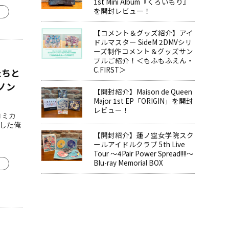
1st Mini Album『くろいもり』
を開封レビュー！
。
【コメント＆グッズ紹介】アイ
ドルマスター SideM 2DMVシリ
ーズ制作コメント＆グッズサン
プルご紹介！＜もふもふえん・
C.FIRST＞
たちと
ノン
【開封紹介】Maison de Queen
Major 1st EP「ORIGIN」を開封
レビュー！
コミカ
脱した俺
【開封紹介】蓮ノ空女学院スク
ールアイドルクラブ 5th Live
Tour ～4Pair Power Spread!!!!～
Blu-ray Memorial BOX
。