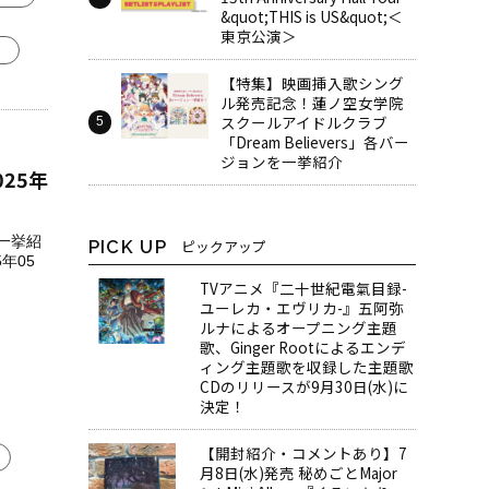
&quot;THIS is US&quot;＜
東京公演＞
。
【特集】映画挿入歌シング
ル発売記念！蓮ノ空女学院
スクールアイドルクラブ
「Dream Believers」各バー
ジョンを一挙紹介
025年
を一挙紹
PICK UP
ピックアップ
年05
TVアニメ『二十世紀電氣目録-
ユーレカ・エヴリカ-』五阿弥
ルナによるオープニング主題
歌、Ginger Rootによるエンデ
ィング主題歌を収録した主題歌
CDのリリースが9月30日(水)に
決定！
【開封紹介・コメントあり】7
月8日(水)発売 秘めごとMajor