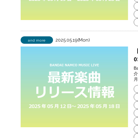
2025.05.19(Mon)
and more
【
0
B
介
月