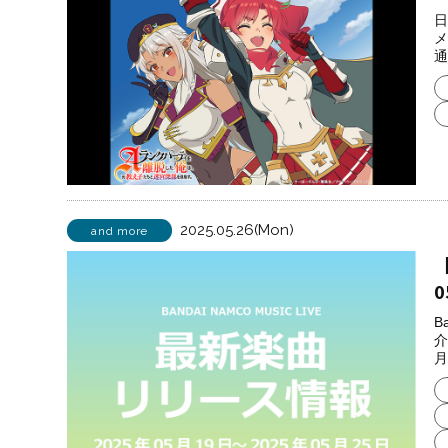
日
メ
通
2025.05.26(Mon)
and more
【
0
B
介
月