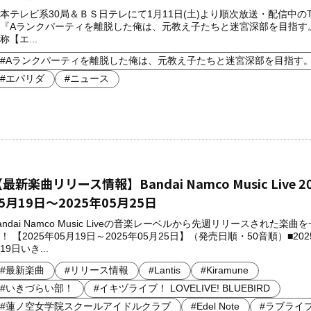
本テレビ系30局＆ＢＳ日テレにて1月11日(土)より順次放送・配信中の
『Aランクパーティを離脱した俺は、元教え子たちと迷宮深部を目指す
称【エ...
#Aランクパーティを離脱した俺は、元教え子たちと迷宮深部を目指す
#エパリダ
#ニュース
最新楽曲リリース情報】Bandai Namco Music Live 2
5月19日～2025年05月25日
andai Namco Music Liveの音楽レーベルから先週リリースされた楽曲
！ 【2025年05月19日～2025年05月25日】（発売日順・50音順）■202
19日いき...
#最新楽曲
#リリース情報
#Lantis
#Kiramune
#いきづらい部！
#イキヅライブ！ LOVELIVE! BLUEBIRD
#蓮ノ空女学院スクールアイドルクラブ
#Edel Note
#ラブライ