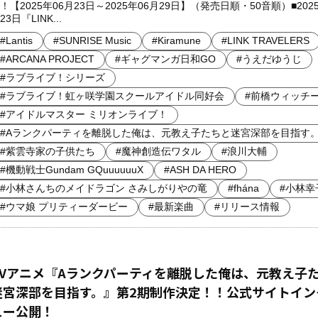
！【2025年06月23日～2025年06月29日】（発売日順・50音順）■2025
23日『LINK...
#Lantis
#SUNRISE Music
#Kiramune
#LINK TRAVELERS
#ARCANA PROJECT
#ギャグマンガ日和GO
#うえだゆうじ
#ラブライブ！シリーズ
#ラブライブ！虹ヶ咲学園スクールアイドル同好会
#前橋ウィッチ
#アイドルマスター ミリオンライブ！
#Aランクパーティを離脱した俺は、元教え子たちと迷宮深部を目指す
#紫雲寺家の子供たち
#魔神創造伝ワタル
#浪川大輔
#機動戦士Gundam GQuuuuuuX
#ASH DA HERO
#小林さんちのメイドラゴン さみしがりやの竜
#fhána
#小林幸
#ウマ娘 プリティーダービー
#最新楽曲
#リリース情報
TVアニメ『Aランクパーティを離脱した俺は、元教え子
迷宮深部を目指す。』第2期制作決定！！公式サイトイン
ュー公開！