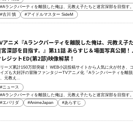
#Aランクパーティを離脱した俺は、元教え子たちと迷宮深部を目指す
#古川 慎
#アイドルマスター SideM
TVアニメ『Aランクパーティを離脱した俺は、元教え子
迷宮深部を目指す。』第11話 あらすじ＆場面写真公開！
クレジットED(第2部)映像解禁！
リーズ累計150万部突破！ WEB小説投稿サイトから人気に火が付き、
イズも大好評の冒険ファンタジーTVアニメ化『Aランクパーティを離
、元教え...
#ニュース
#Aランクパーティを離脱した俺は、元教え子たちと迷宮深部を目指す
#エパリダ
#AnimeJapan
#あらすじ