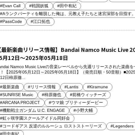
#Evan Call
#戦国妖狐
#田中有紀
#Aランクパーティを離脱した俺は、元教え子たちと迷宮深部を目指す
#PassCode
#江口拓也
最新楽曲リリース情報】Bandai Namco Music Live 2
5月12日～2025年05月18日
andai Namco Music Liveの音楽レーベルから先週リリースされた楽曲
！【2025年05月12日～2025年05月18日】（発売日順・50音順）■2025
12日柿原徹...
#最新楽曲
#リリース情報
#Lantis
#Kiramune
#SUNRISE Music
#柿原徹也
#前橋ウィッチーズ
#ARCANA PROJECT
#ウマ娘 プリティーダービー
#機動戦士ガンダム U.C. ENGAGE
#小野大輔
#虹ヶ咲学園スクールアイドル同好会
#コードギアス 反逆のルルーシュ ロストストーリーズ
#Legenders
#田中有紀