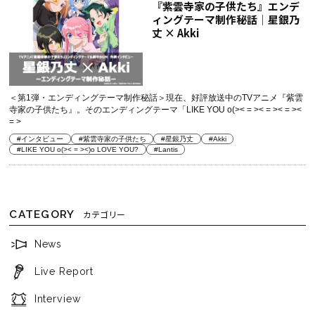
『紫雲寺家の子供たち』エンデ
ィングテーマ制作秘話│星銀乃
丈 × Akki
＜第1弾・エンディングテーマ制作秘話＞現在、好評放送中のTVアニメ『紫雲
寺家の子供たち』。そのエンディングテーマ「LIKE YOU o(>< = >< = >< = ><
= >
#インタビュー
#紫雲寺家の子供たち
#星銀乃丈
#Akki
#LIKE YOU o(>< = ><)o LOVE YOU?
#Lantis
CATEGORY
カテゴリー
News
Live Report
Interview