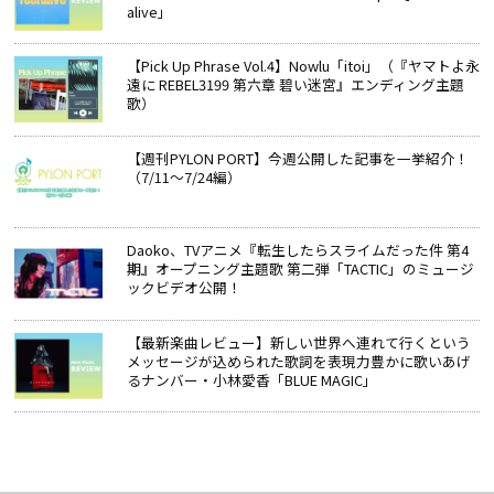
alive」
【Pick Up Phrase Vol.4】Nowlu「itoi」（『ヤマトよ永
遠に REBEL3199 第六章 碧い迷宮』エンディング主題
歌）
【週刊PYLON PORT】今週公開した記事を一挙紹介！
（7/11～7/24編）
Daoko、TVアニメ『転生したらスライムだった件 第4
期』オープニング主題歌 第二弾「TACTIC」のミュージ
ックビデオ公開！
【最新楽曲レビュー】新しい世界へ連れて行くという
メッセージが込められた歌詞を表現力豊かに歌いあげ
るナンバー・小林愛香「BLUE MAGIC」