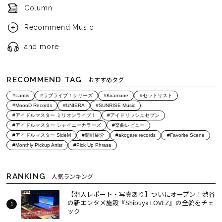
Column
Recommend Music
and more
RECOMMEND TAG
おすすめタグ
#Lantis
#ラブライブ！シリーズ
#Kiramune
#セットリスト
#MoooD Records
#UNIERA
#SUNRISE Music
#アイドルマスター ミリオンライブ！
#アイドリッシュセブン
#アイドルマスター シャイニーカラーズ
#楽曲レビュー
#アイドルマスター SideM
#開封紹介
#akogare records
#Favorite Scene
#Monthly Pickup Artist
#Pick Up Phrase
RANKING
人気ランキング
【潜入レポート・写真あり】ついにオープン！渋谷
の新エンタメ施設『Shibuya LOVEZ』の全貌をチェ
ック