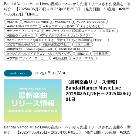
Bandai Namco Music Liveの音楽レーベルから先週リリースされた楽曲を一挙
紹介！【2025年06月23日～2025年06月29日】（発売日順・50音順）■2025
年06月23日『LINK...
#Lantis
#SUNRISE Music
#Kiramune
#LINK TRAVELERS
#ARCANA PROJECT
#ギャグマンガ日和GO
#うえだゆうじ
#ラブライブ！シリーズ
#ラブライブ！虹ヶ咲学園スクールアイドル同好会
#前橋ウィッチーズ
#アイドルマスター ミリオンライブ！
#Aランクパーティを離脱した俺は、元教え子たちと迷宮深部を目指す。
#紫雲寺家の子供たち
#魔神創造伝ワタル
#浪川大輔
#機動戦士Gundam GQuuuuuuX
#ASH DA HERO
#小林さんちのメイドラゴン さみしがりやの竜
#fhána
#小林幸子
#ウマ娘 プリティーダービー
#最新楽曲
#リリース情報
2025.06.02(Mon)
and more
【最新楽曲リリース情報】
Bandai Namco Music Live
2025年05月26日～2025年06月
01日
Bandai Namco Music Liveの音楽レーベルから先週リリースされた楽曲を一挙
紹介！ 【2025年05月26日～2025年06月01日】（発売日順・50音順）■2025