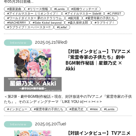
年05月26日前橋...
#最新楽曲
#リリース情報
#Lantis
#前橋ウィッチーズ
#アイドルマスター ミリオンライブ！
#アイドルマスター SideM
#C.FIRST
#ワールドダイスター 夢のステラリウム
#銀河座
#紫雲寺家の子供たち
#NACHERRY
#Side Kicks! beyond
#森久保祥太郎
#ラブライブ！
#ラブライブ！スーパースター!!
#Liella!
2025.05.21(Wed)
Interview
【対談インタビュー】TVアニメ
『紫雲寺家の子供たち』劇中
BGM制作秘話│星銀乃丈 ×
Akki
＜第2弾・劇中BGM制作秘話＞現在、好評放送中のTVアニメ『紫雲寺家の子供
たち』。そのエンディングテーマ「LIKE YOU o(>< = >< = >
#インタビュー
#紫雲寺家の子供たち
#星銀乃丈
#Akki
#Lantis
2025.05.20(Tue)
Interview
【対談インタビュー】TVアニメ