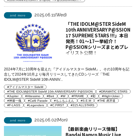
2025.06.11(Wed)
and more
「THE IDOLM@STER SideM
10th ANNIVERSARY P@SSION
17 SUPREME STARS !!!」本日
発売！01～17一挙紹介！
P@SSIONシリーズまとめプレ
イリスト公開！
2024年7月に10周年を迎えた『アイドルマスター SideM』。その10周年を記
念して2024年10月より毎月リリースしてきたCDシリーズ「THE
IDOLM@STER SideM 10th ANNIV...
#アイドルマスター SideM
#THE IDOLM@STER SideM 10th ANNIVERSARY P@SSION
#DRAMATIC STARS
#Jupiter
#Altessimo
#Beit
#W
#FRAME
#彩
#High×Joker
#神速一魂
#Café Parade
#もふもふえん
#S.E.M
#THE 虎牙道
#F-LAGS
#Legenders
#C.FIRST
#315 ALLSTARS
2025.06.02(Mon)
and more
【最新楽曲リリース情報】
Bandai Namco Music Live