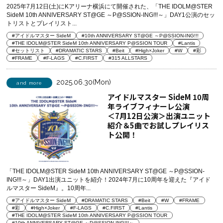
2025年7月12日(土)にKアリーナ横浜にて開催された、「THE IDOLM@STER
SideM 10th ANNIVERSARY ST@GE ～P@SSION-ING!!!～」DAY1公演のセッ
トリストとプレイリスト...
#アイドルマスター SideM
#10th ANNIVERSARY ST@GE ～P@SSION-ING!!!
#THE IDOLM@STER SideM 10th ANNIVERSARY P@SSION TOUR
#Lantis
#セットリスト
#DRAMATIC STARS
#Beit
#High×Joker
#W
#彩
#FRAME
#F-LAGS
#C.FIRST
#315 ALLSTARS
2025.06.30(Mon)
and more
アイドルマスター SideM 10周
年ライブフィナーレ公演
＜7月12日公演＞出演ユニット
紹介＆5曲でお試しプレイリス
ト公開！
「THE IDOLM@STER SideM 10th ANNIVERSARY ST@GE ～P@SSION-
ING!!!～」DAY1出演ユニットを紹介！2024年7月に10周年を迎えた『アイド
ルマスター SideM』。10周年...
#アイドルマスター SideM
#DRAMATIC STARS
#Beit
#W
#FRAME
#彩
#High×Joker
#F-LAGS
#C.FIRST
#Lantis
#THE IDOLM@STER SideM 10th ANNIVERSARY P@SSION TOUR
#10th ANNIVERSARY ST@GE ～P@SSION-ING!!!～