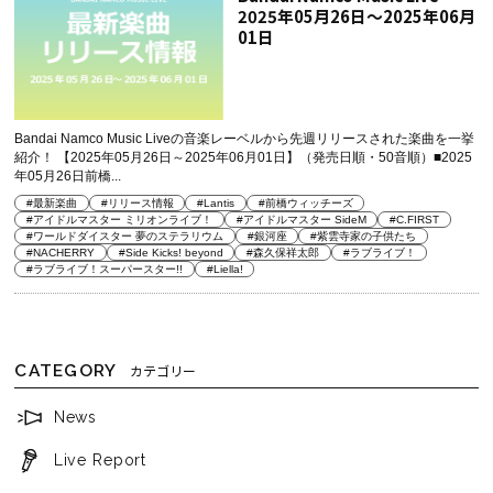
2025年05月26日～2025年06月
01日
Bandai Namco Music Liveの音楽レーベルから先週リリースされた楽曲を一挙
紹介！ 【2025年05月26日～2025年06月01日】（発売日順・50音順）■2025
年05月26日前橋...
#最新楽曲
#リリース情報
#Lantis
#前橋ウィッチーズ
#アイドルマスター ミリオンライブ！
#アイドルマスター SideM
#C.FIRST
#ワールドダイスター 夢のステラリウム
#銀河座
#紫雲寺家の子供たち
#NACHERRY
#Side Kicks! beyond
#森久保祥太郎
#ラブライブ！
#ラブライブ！スーパースター!!
#Liella!
CATEGORY
カテゴリー
News
Live Report