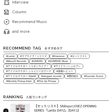
Interview
Column
Recommend Music
and more
RECOMMEND TAG
おすすめタグ
#Lantis
#ラブライブ！シリーズ
#Kiramune
#セットリスト
#MoooD Records
#UNIERA
#SUNRISE Music
#アイドルマスター ミリオンライブ！
#アイドリッシュセブン
#アイドルマスター シャイニーカラーズ
#楽曲レビュー
#アイドルマスター SideM
#akogare records
#開封紹介
#Favorite Scene
#Monthly Pickup Artist
#Pick Up Phrase
RANKING
人気ランキング
【セットリスト】Shibuya LOVEZ OPENING
SERIES「Lantis DAYZ」[DAY.1]