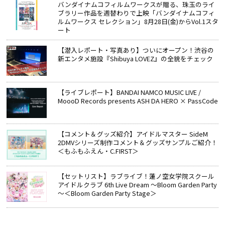
バンダイナムコフィルムワークスが贈る、珠玉のライ
ブラリー作品を週替わりで上映「バンダイナムコフィ
ルムワークス セレクション」8月28日(金)からVol.1スタ
ート
【潜入レポート・写真あり】ついにオープン！渋谷の
新エンタメ施設『Shibuya LOVEZ』の全貌をチェック
【ライブレポート】BANDAI NAMCO MUSIC LIVE /
MoooD Records presents ASH DA HERO × PassCode
【コメント＆グッズ紹介】アイドルマスター SideM
2DMVシリーズ制作コメント＆グッズサンプルご紹介！
＜もふもふえん・C.FIRST＞
【セットリスト】ラブライブ！蓮ノ空女学院スクール
アイドルクラブ 6th Live Dream ～Bloom Garden Party
～＜Bloom Garden Party Stage＞