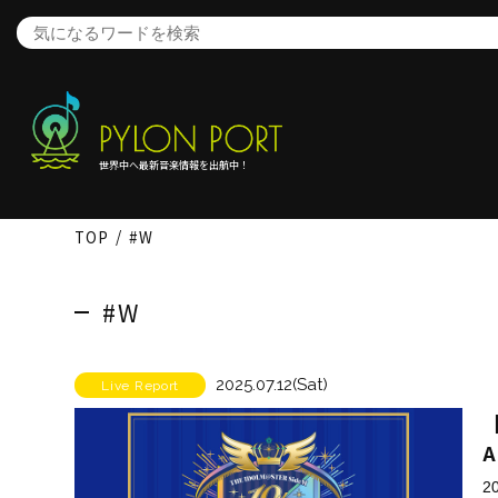
世界中へ最新音楽情報を出航中！
TOP
#W
#W
2025.07.12(Sat)
Live Report
【
A
2