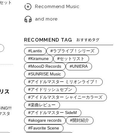
演のセット
Recommend Music
and more
RECOMMEND TAG
おすすめタグ
#Lantis
#ラブライブ！シリーズ
#Kiramune
#セットリスト
#MoooD Records
#UNIERA
#SUNRISE Music
#アイドルマスター ミリオンライブ！
リス
#アイドリッシュセブン
#アイドルマスター シャイニーカラーズ
#楽曲レビュー
NG!!!
#アイドルマスター SideM
マスタ
#akogare records
#開封紹介
#Favorite Scene