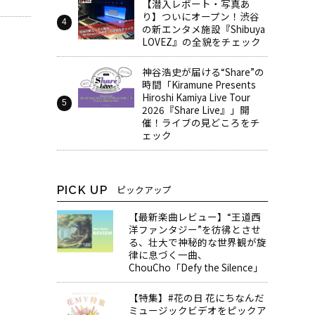
【潜入レポート・写真あ
り】ついにオープン！渋谷
の新エンタメ施設『Shibuya
LOVEZ』の全貌をチェック
神谷浩史が届ける“Share”の
時間――「Kiramune Presents
Hiroshi Kamiya Live Tour
2026『Share Live』」開
催！ライブの見どころをチ
ェック
PICK UP
ピックアップ
【最新楽曲レビュー】“王道西
洋ファンタジー”を彷彿とさせ
る、壮大で神秘的な世界観が旋
律に息づく一曲、
ChouCho「Defy the Silence」
【特集】#花の日 花にちなんだ
ミュージックビデオをピックア