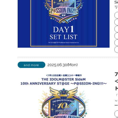
S
リ
2025.06.30(Mon)
and more
「
～
ー