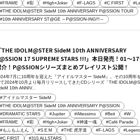
#FRAME
#彩
#High×Joker
#F-LAGS
#C.FIRST
#La
#THE IDOLM@STER SideM 10th ANNIVERSARY P@SSION TOUR
#10th ANNIVERSARY ST@GE ～P@SSION-ING!!!～
THE IDOLM@STER SideM 10th ANNIVERSARY
@SSION 17 SUPREME STARS !!!」本日発売！01～1
紹介！P@SSIONシリーズまとめプレイリスト公開！
024年7月に10周年を迎えた『アイドルマスター SideM』。その10周年
て2024年10月より毎月リリースしてきたCDシリーズ「THE IDOLM@S
deM 10th ANNIV...
#アイドルマスター SideM
#THE IDOLM@STER SideM 10th ANNIVERSARY P@SSION
#DRAMATIC STARS
#Jupiter
#Altessimo
#Beit
#W
#FRAME
#彩
#High×Joker
#神速一魂
#Café Parade
#もふもふえん
#S.E.M
#THE 虎牙道
#F-LAGS
#Legen
#C.FIRST
#315 ALLSTARS