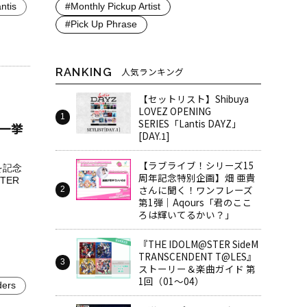
ntis
#Monthly Pickup Artist
#Pick Up Phrase
RANKING
人気ランキング
【セットリスト】Shibuya
LOVEZ OPENING
SERIES「Lantis DAYZ」
7一挙
[DAY.1]
【ラブライブ！シリーズ15
を記念
周年記念特別企画】畑 亜貴
TER
さんに聞く！ワンフレーズ
第1弾｜Aqours「君のここ
ろは輝いてるかい？」
『THE IDOLM@STER SideM
TRANSCENDENT T@LES』
ストーリー＆楽曲ガイド 第
1回（01～04）
ders