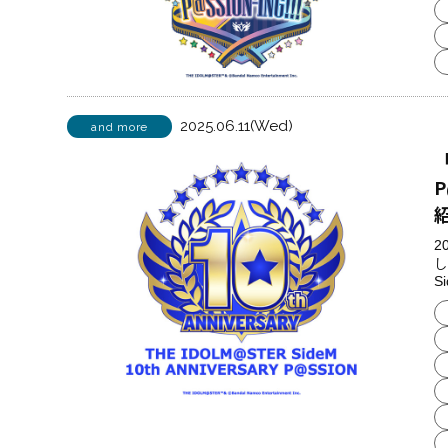
2025.06.11(Wed)
and more
「
P
2
し
Si