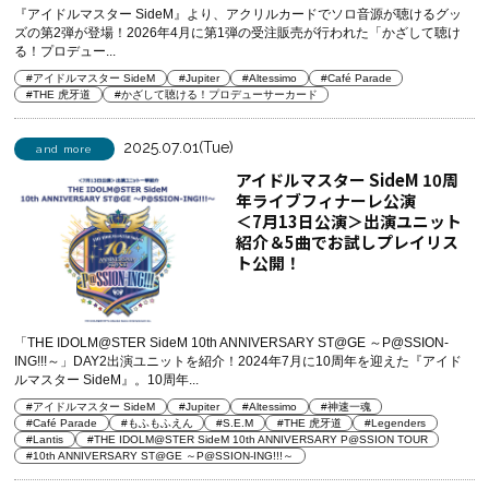
『アイドルマスター SideM』より、アクリルカードでソロ音源が聴けるグッ
ズの第2弾が登場！2026年4月に第1弾の受注販売が行われた「かざして聴け
る！プロデュー...
#アイドルマスター SideM
#Jupiter
#Altessimo
#Café Parade
#THE 虎牙道
#かざして聴ける！プロデューサーカード
2025.07.01(Tue)
and more
アイドルマスター SideM 10周
年ライブフィナーレ公演
＜7月13日公演＞出演ユニット
紹介＆5曲でお試しプレイリス
ト公開！
「THE IDOLM@STER SideM 10th ANNIVERSARY ST@GE ～P@SSION-
ING!!!～」DAY2出演ユニットを紹介！2024年7月に10周年を迎えた『アイド
ルマスター SideM』。10周年...
#アイドルマスター SideM
#Jupiter
#Altessimo
#神速一魂
#Café Parade
#もふもふえん
#S.E.M
#THE 虎牙道
#Legenders
#Lantis
#THE IDOLM@STER SideM 10th ANNIVERSARY P@SSION TOUR
#10th ANNIVERSARY ST@GE ～P@SSION-ING!!!～