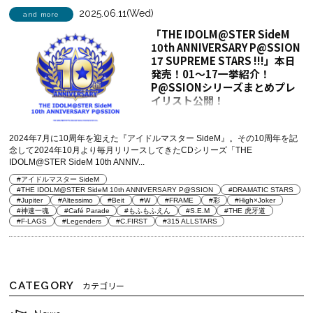
2025.06.11(Wed)
and more
「THE IDOLM@STER SideM
10th ANNIVERSARY P@SSION
17 SUPREME STARS !!!」本日
発売！01～17一挙紹介！
P@SSIONシリーズまとめプレ
イリスト公開！
2024年7月に10周年を迎えた『アイドルマスター SideM』。その10周年を記
念して2024年10月より毎月リリースしてきたCDシリーズ「THE
IDOLM@STER SideM 10th ANNIV...
#アイドルマスター SideM
#THE IDOLM@STER SideM 10th ANNIVERSARY P@SSION
#DRAMATIC STARS
#Jupiter
#Altessimo
#Beit
#W
#FRAME
#彩
#High×Joker
#神速一魂
#Café Parade
#もふもふえん
#S.E.M
#THE 虎牙道
#F-LAGS
#Legenders
#C.FIRST
#315 ALLSTARS
CATEGORY
カテゴリー