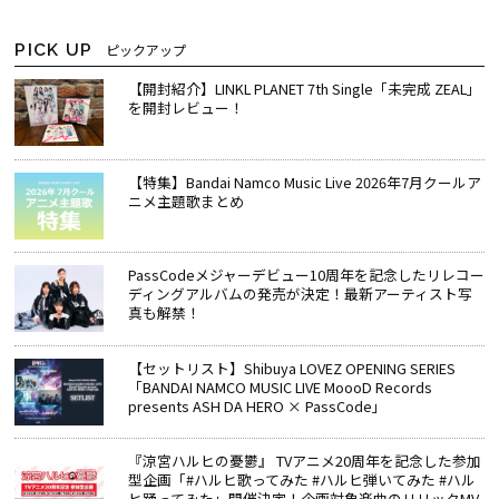
PICK UP
ピックアップ
【開封紹介】LINKL PLANET 7th Single「未完成 ZEAL」
を開封レビュー！
【特集】Bandai Namco Music Live 2026年7月クールア
ニメ主題歌まとめ
PassCodeメジャーデビュー10周年を記念したリレコー
ディングアルバムの発売が決定！最新アーティスト写
真も解禁！
【セットリスト】Shibuya LOVEZ OPENING SERIES
「BANDAI NAMCO MUSIC LIVE MoooD Records
presents ASH DA HERO × PassCode」
『涼宮ハルヒの憂鬱』 TVアニメ20周年を記念した参加
型企画「#ハルヒ歌ってみた #ハルヒ弾いてみた #ハル
ヒ踊ってみた」開催決定！企画対象楽曲のリリックMV