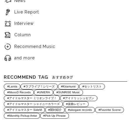
News
Live Report
Interview
Column
Recommend Music
and more
RECOMMEND TAG
おすすめタグ
#Lantis
#ラブライブ！シリーズ
#Kiramune
#セットリスト
#MoooD Records
#UNIERA
#SUNRISE Music
#アイドルマスター ミリオンライブ！
#アイドリッシュセブン
#アイドルマスター シャイニーカラーズ
#楽曲レビュー
#アイドルマスター SideM
#開封紹介
#akogare records
#Favorite Scene
#Monthly Pickup Artist
#Pick Up Phrase