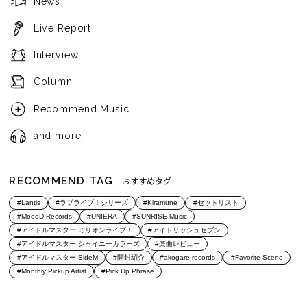
News
Live Report
Interview
Column
Recommend Music
and more
RECOMMEND TAG
おすすめタグ
#Lantis
#ラブライブ！シリーズ
#Kiramune
#セットリスト
#MoooD Records
#UNIERA
#SUNRISE Music
#アイドルマスター ミリオンライブ！
#アイドリッシュセブン
#アイドルマスター シャイニーカラーズ
#楽曲レビュー
#アイドルマスター SideM
#開封紹介
#akogare records
#Favorite Scene
#Monthly Pickup Artist
#Pick Up Phrase