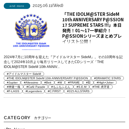
2025.06.11(Wed)
and more
「THE IDOLM@STER SideM
10th ANNIVERSARY P@SSION
17 SUPREME STARS !!!」本日
発売！01～17一挙紹介！
P@SSIONシリーズまとめプレ
イリスト公開！
2024年7月に10周年を迎えた『アイドルマスター SideM』。その10周年を記
念して2024年10月より毎月リリースしてきたCDシリーズ「THE
IDOLM@STER SideM 10th ANNIV...
#アイドルマスター SideM
#THE IDOLM@STER SideM 10th ANNIVERSARY P@SSION
#DRAMATIC STARS
#Jupiter
#Altessimo
#Beit
#W
#FRAME
#彩
#High×Joker
#神速一魂
#Café Parade
#もふもふえん
#S.E.M
#THE 虎牙道
#F-LAGS
#Legenders
#C.FIRST
#315 ALLSTARS
CATEGORY
カテゴリー