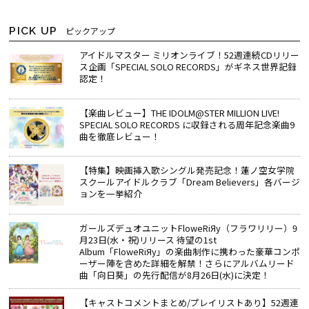
PICK UP
ピックアップ
アイドルマスター ミリオンライブ！52週連続CDリリー
ス企画「SPECIAL SOLO RECORDS」がギネス世界記録
認定！
【楽曲レビュー】THE IDOLM@STER MILLION LIVE!
SPECIAL SOLO RECORDS に収録される周年記念楽曲9
曲を徹底レビュー！
【特集】映画挿入歌シングル発売記念！蓮ノ空女学院
スクールアイドルクラブ「Dream Believers」各バージ
ョンを一挙紹介
ガールズデュオユニットFloweRiЯy（フラワリリー）9
月23日(水・祝)リリース 待望の1st
Album「FloweRiЯy」の楽曲制作に携わった豪華コンポ
ーザー陣を含めた詳細を解禁！さらにアルバムリード
曲「向日葵」の先行配信が8月26日(水)に決定！
【キャストコメントまとめ/プレイリストあり】52週連