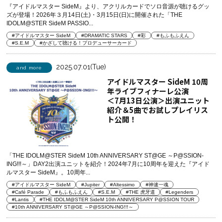
『アイドルマスター SideM』より、アクリルカードでソロ音源が聴けるグッ
ズが登場！2026年３月14日(土)・3月15日(日)に開催された「THE
IDOLM@STER SideM PASSIO...
#アイドルマスター SideM
#DRAMATIC STARS
#彩
#もふもふえん
#S.E.M
#かざして聴ける！プロデューサーカード
2025.07.01(Tue)
and more
アイドルマスター SideM 10周
年ライブフィナーレ公演
＜7月13日公演＞出演ユニット
紹介＆5曲でお試しプレイリス
ト公開！
「THE IDOLM@STER SideM 10th ANNIVERSARY ST@GE ～P@SSION-
ING!!!～」DAY2出演ユニットを紹介！2024年7月に10周年を迎えた『アイド
ルマスター SideM』。10周年...
#アイドルマスター SideM
#Jupiter
#Altessimo
#神速一魂
#Café Parade
#もふもふえん
#S.E.M
#THE 虎牙道
#Legenders
#Lantis
#THE IDOLM@STER SideM 10th ANNIVERSARY P@SSION TOUR
#10th ANNIVERSARY ST@GE ～P@SSION-ING!!!～