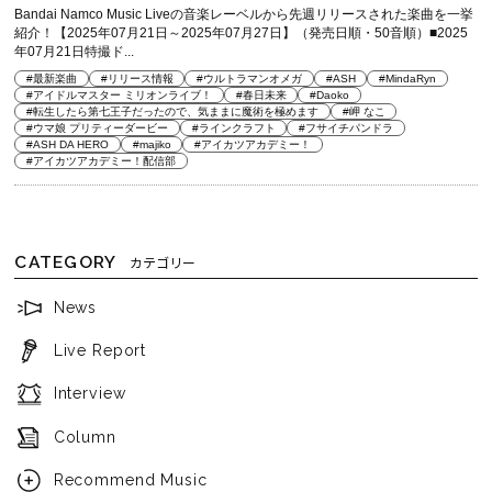
Bandai Namco Music Liveの音楽レーベルから先週リリースされた楽曲を一挙
紹介！【2025年07月21日～2025年07月27日】（発売日順・50音順）■2025
年07月21日特撮ド...
#最新楽曲
#リリース情報
#ウルトラマンオメガ
#ASH
#MindaRyn
#アイドルマスター ミリオンライブ！
#春日未来
#Daoko
#転生したら第七王子だったので、気ままに魔術を極めます
#岬 なこ
#ウマ娘 プリティーダービー
#ラインクラフト
#フサイチパンドラ
#ASH DA HERO
#majiko
#アイカツアカデミー！
#アイカツアカデミー！配信部
CATEGORY
カテゴリー
News
Live Report
Interview
Column
Recommend Music