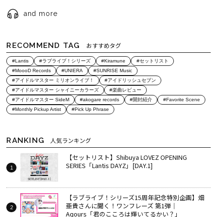
and more
RECOMMEND TAG
おすすめタグ
#Lantis
#ラブライブ！シリーズ
#Kiramune
#セットリスト
#MoooD Records
#UNIERA
#SUNRISE Music
#アイドルマスター ミリオンライブ！
#アイドリッシュセブン
#アイドルマスター シャイニーカラーズ
#楽曲レビュー
#アイドルマスター SideM
#akogare records
#開封紹介
#Favorite Scene
#Monthly Pickup Artist
#Pick Up Phrase
RANKING
人気ランキング
【セットリスト】Shibuya LOVEZ OPENING
SERIES「Lantis DAYZ」[DAY.1]
【ラブライブ！シリーズ15周年記念特別企画】畑
亜貴さんに聞く！ワンフレーズ 第1弾｜
Aqours「君のこころは輝いてるかい？」