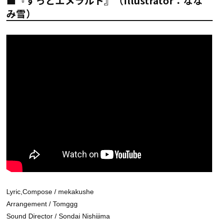
■『ずっとエメラルド』（Illustrator：なな
み雪）
Lyric,Compose / mekakushe
Arrangement / Tomggg
Sound Director / Sondai Nishijima