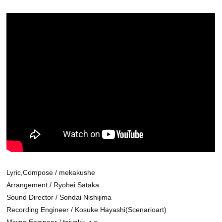
Lyric,Compose / mekakushe
Arrangement / Ryohei Sataka
Sound Director / Sondai Nishijima
Recording Engineer / Kosuke Hayashi(Scenarioart)
Mixing Engineer / taiyaki~▲≡