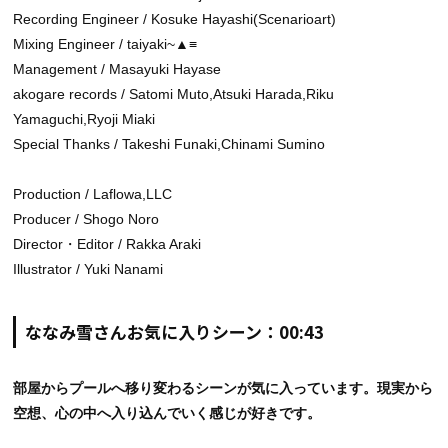
Recording Engineer / Kosuke Hayashi(Scenarioart)
Mixing Engineer / taiyaki~▲≡
Management / Masayuki Hayase
akogare records / Satomi Muto,Atsuki Harada,Riku
Yamaguchi,Ryoji Miaki
Special Thanks / Takeshi Funaki,Chinami Sumino
Production / Laflowa,LLC
Producer / Shogo Noro
Director・Editor / Rakka Araki
Illustrator / Yuki Nanami
ななみ雪さんお気に入りシーン：00:43
部屋からプールへ移り変わるシーンが気に入っています。現実から
空想、心の中へ入り込んでいく感じが好きです。