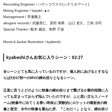
Recording Engineer / ハヤシコウスケ(シナリオアート)
Mixing Engineer / taiyaki~▲≡
Management / 早瀬雅之
akogare records / 武藤里仁、原田 篤希、山口 吏久、三秋 涼司
Special Thanks / 船木 威志、角野 千波
Movie＆Jacket Illustration / kyabeshi
kyabeshiさんお気に入りシーン：02:27
全シーンとても気に入っているのですが、個人的にあげるとするな
らば2分27秒〜のMVの締め括りとなるシーン。
正直に言うとどのように映像の締め括りまで繋げるか製作段階に入
っても定まっておらず悩んでいたのですが、ふと思い立ちスノード
ーム(映像中に出てくる青い球体)に実験的にロケットの噴射炎の映
像と夜空、水中の映像を重ねた所、『これだ！』となり、締め括り