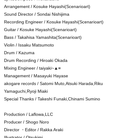
Arrangement / Kosuke Hayashi(Scenarioart)
Sound Director / Sondai Nishijima
Recording Engineer / Kosuke Hayashi(Scenarioart)
Guitar / Kosuke Hayashi(Scenarioart)
Bass / Takahisa Yamashita(Scenarioart)
Violin / Issaku Matsumoto
Drum / Kazuma
Drum Recording / Hiroaki Okada
Mixing Engineer / taiyaki~▲≡
Management / Masayuki Hayase
akogare records / Satomi Muto,Atsuki Harada,Riku
Yamaguchi,Ryoji Miaki
Special Thanks / Takeshi Funaki,Chinami Sumino
Production / Laflowa,LLC
Producer / Shogo Noro
Director ・Editor / Rakka Araki
Illustrator / Otsukimi