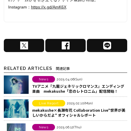
Instagram：
https://x.gd/AmK6X
X
F
L
で
a
I
シ
c
N
ェ
e
E
RELATED ARTICLES
関連記事
ア
b
で
す
o
シ
News
2025.04.06(Sun)
TVアニメ『九龍ジェネリックロマンス』エンディング
る
o
ェ
楽曲 mekakushe「恋のレトロニム」配信開始！
k
ア
で
す
Live Report
2025.02.10(Mon)
シ
る
mekakushe×長瀬有花 Collaboration Live"世界が美
しいからだよ" オフィシャルレポート
ェ
ア
News
2025.06.12(Thu)
す