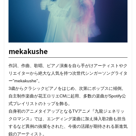
mekakushe
作詞、作曲、歌唱、ピアノ演奏を自ら手がけアーティストやク
リエイターから絶大な人気を持つ次世代シンガーソングライタ
ー”mekakushe”。
3歳からクラシックピアノをはじめ、次第にポップスに傾倒。
自主制作楽曲が花王ロリエCMに起用、多数の楽曲がSpotify公
式プレイリストのトップを飾る。
自身初のアニメタイアップとなるTVアニメ『九龍ジェネリッ
クロマンス』では、エンディング楽曲に加え挿入歌2曲も担当
するなど異例の抜擢をされた、今後の活躍が期待される新進気
鋭のアーティスト。