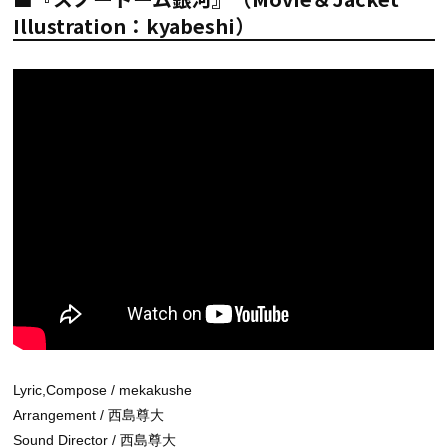
Illustration：kyabeshi）
Lyric,Compose / mekakushe
Arrangement / 西島尊大
Sound Director / 西島尊大