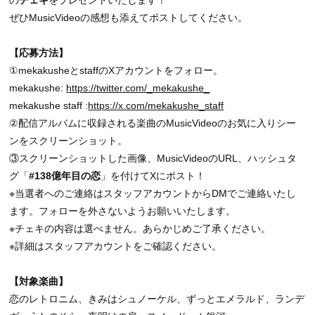
の
チェキ
をプレゼントいたします！
ぜひMusicVideoの感想も添えてポストしてください。
【応募方法】
①mekakusheとstaffのXアカウントをフォロー。
mekakushe:
https://twitter.com/_mekakushe_
mekakushe staff :
https://x.com/mekakushe_staff
②配信アルバムに収録される楽曲のMusicVideoのお気に入りシー
ンをスクリーンショット。
③スクリーンショットした画像、MusicVideoのURL、ハッシュタ
グ「
#138億年目の恋
」を付けてXにポスト！
※当選者へのご連絡はスタッフアカウントからDMでご連絡いたし
ます。フォローを外さないようお願いいたします。
※チェキの内容は選べません。あらかじめご了承ください。
※詳細はスタッフアカウントをご確認ください。
【対象楽曲】
恋のレトロニム、きみはシュノーケル、ずっとエメラルド、ランデ