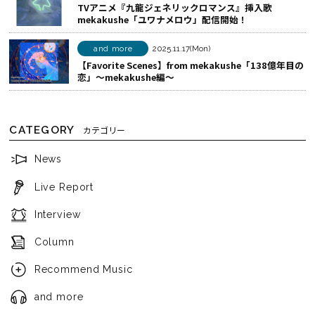
TVアニメ『九龍ジェネリックロマンス』挿入歌
る
mekakushe「ユワナメロウ」配信開始！
and more
2025.11.17(Mon)
【Favorite Scenes】from mekakushe「138億年目の
恋」～mekakushe編～
CATEGORY
カテゴリー
News
Live Report
Interview
Column
Recommend Music
and more