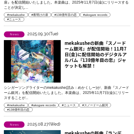
扉』を配信開始いたしました。本楽曲は、2025年11月7日(金)にリリースする
ことが決定し...
#mekakushe
#夜明けの扉
#138億年目の恋
#akogare records
#ニュース
2025.09.30(Tue)
News
mekakusheの新曲『スノード
ーム銀河』が配信開始！11月7
日(金)に配信開始のデジタルア
ルバム『138億年目の恋』ジャ
ケットも解禁！
シンガーソングライターのmekakushe(読み：めかくしー)が、新曲『スノード
ーム銀河』を配信開始いたしました。本楽曲は、2025年11月7日(金)にリリー
スすることが...
#mekakushe
#akogare records
#ニュース
#スノードーム銀河
#138億年目の恋
2025.08.27(Wed)
News
mekakusheの新曲『ランデ