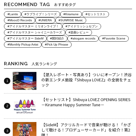
RECOMMEND TAG
おすすめタグ
#Lantis
#ラブライブ！シリーズ
#Kiramune
#セットリスト
#MoooD Records
#UNIERA
#SUNRISE Music
#アイドルマスター ミリオンライブ！
#アイドリッシュセブン
#アイドルマスター シャイニーカラーズ
#楽曲レビュー
#アイドルマスター SideM
#開封紹介
#akogare records
#Favorite Scene
#Monthly Pickup Artist
#Pick Up Phrase
RANKING
人気ランキング
【潜入レポート・写真あり】ついにオープン！渋谷
の新エンタメ施設『Shibuya LOVEZ』の全貌をチェ
ック
【セットリスト】Shibuya LOVEZ OPENING SERIES
－Kiramune Happy Summer Tune－
【SideM】アクリルカードで音楽が聴ける！「かざ
して聴ける！プロデューサーカード」を紹介！第2
弾！