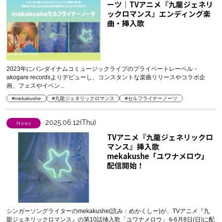
ーツ│TVアニメ『九龍ジェネリ
ックロマンス』エンディング楽
曲・挿入歌
2023年にバンダイナムコミュージックライブのプライベートレーベル・
akogare recordsよりデビューし、コンスタントな楽曲リリースやコラボ企
画、フェスやイベン...
#mekakushe
#九龍ジェネリックロマンス
#セルフライナーノーツ
2025.06.12(Thu)
News
TVアニメ『九龍ジェネリックロ
マンス』挿入歌
mekakushe「ユワナメロウ」
配信開始！
シンガーソングライターのmekakushe(読み：めかくしー)が、TVアニメ『九
龍ジェネリックロマンス』の第10話挿入歌「ユワナメロウ」を6月8日(日)に配