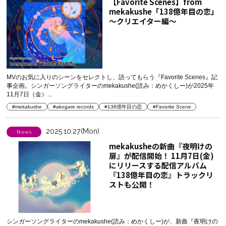
【Favorite Scenes】from
mekakushe「138億年目の恋」
～クリエイター編～
MVのお気に入りのシーンをセレクトし、語ってもらう『Favorite Scenes』記
事企画。シンガーソングライターのmekakushe(読み：めかくしー)が2025年
11月7日（金）...
#mekakushe
#akogare records
#138億年目の恋
#Favorite Scene
2025.10.27(Mon)
News
mekakusheの新曲『夜明けの
扉』が配信開始！ 11月7日(金)
にリリースする配信アルバム
『138億年目の恋』トラックリ
ストも公開！
シンガーソングライターのmekakushe(読み：めかくしー)が、新曲『夜明けの