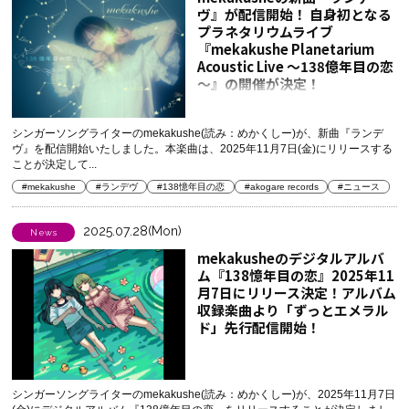
ヴ』が配信開始！ 自身初となる
プラネタリウムライブ
『mekakushe Planetarium
Acoustic Live ～138億年目の恋
～』の開催が決定！
シンガーソングライターのmekakushe(読み：めかくしー)が、新曲『ランデ
ヴ』を配信開始いたしました。本楽曲は、2025年11月7日(金)にリリースする
ことが決定して...
#mekakushe
#ランデヴ
#138憶年目の恋
#akogare records
#ニュース
2025.07.28(Mon)
News
mekakusheのデジタルアルバ
ム『138憶年目の恋』2025年11
月7日にリリース決定！アルバム
収録楽曲より「ずっとエメラル
ド」先行配信開始！
シンガーソングライターのmekakushe(読み：めかくしー)が、2025年11月7日