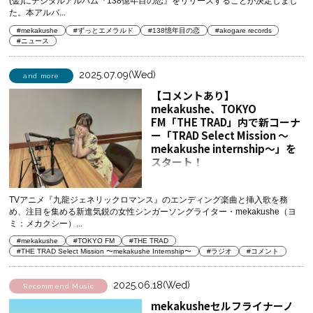
(金)にデジタルアルバム『138億年目の恋』をリリースすることが決定しまし
た。本アルバ...
#mekakushe
#ずっとエメラルド
#138憶年目の恋
#akogare records
#ニュース
2025.07.09(Wed)
and more
【コメントあり】
mekakushe、TOKYO
FM「THE TRAD」内で新コーナ
ー「TRAD Select Mission ～
mekakushe internship～」を
スタート！
TVアニメ『九龍ジェネリックロマンス』のエンディング楽曲と挿入歌を務
め、注目を集める新進気鋭の女性シンガーソングライター・mekakushe（ヨ
ミ：メカクシー）...
#mekakushe
#TOKYO FM
#THE TRAD
#THE TRAD Select Mission 〜mekakushe Internship〜
#ラジオ
#コメント
2025.06.18(Wed)
Recommend Music
mekakusheセルフライナーノ