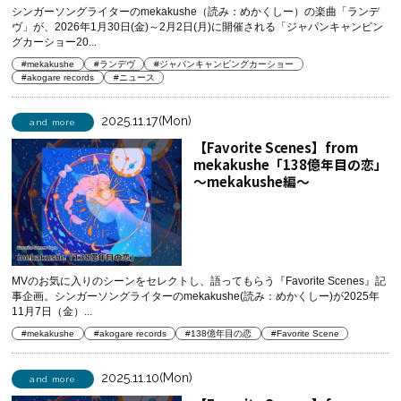
シンガーソングライターのmekakushe（読み：めかくしー）の楽曲「ランデ
ヴ」が、2026年1月30日(金)～2月2日(月)に開催される「ジャパンキャンピン
グカーショー20...
#mekakushe
#ランデヴ
#ジャパンキャンピングカーショー
#akogare records
#ニュース
2025.11.17(Mon)
and more
【Favorite Scenes】from
mekakushe「138億年目の恋」
～mekakushe編～
MVのお気に入りのシーンをセレクトし、語ってもらう『Favorite Scenes』記
事企画。シンガーソングライターのmekakushe(読み：めかくしー)が2025年
11月7日（金）...
#mekakushe
#akogare records
#138億年目の恋
#Favorite Scene
2025.11.10(Mon)
and more