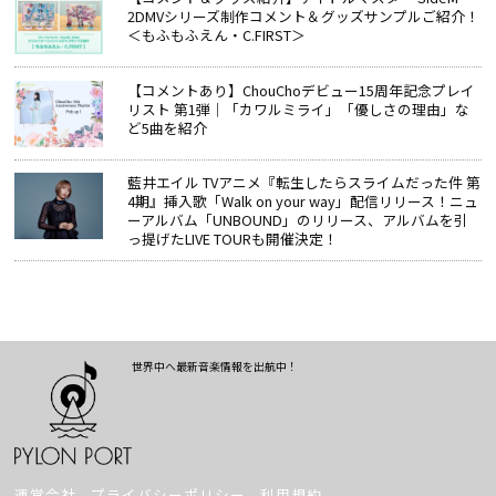
2DMVシリーズ制作コメント＆グッズサンプルご紹介！
＜もふもふえん・C.FIRST＞
【コメントあり】ChouChoデビュー15周年記念プレイ
リスト 第1弾｜「カワルミライ」「優しさの理由」な
ど5曲を紹介
藍井エイル TVアニメ『転生したらスライムだった件 第
4期』挿入歌「Walk on your way」配信リリース！ニュ
ーアルバム「UNBOUND」のリリース、アルバムを引
っ提げたLIVE TOURも開催決定！
世界中へ最新音楽情報を出航中！
運営会社
プライバシーポリシー
利用規約