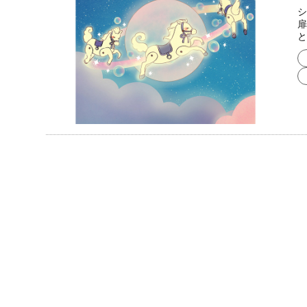
シ
扉
と