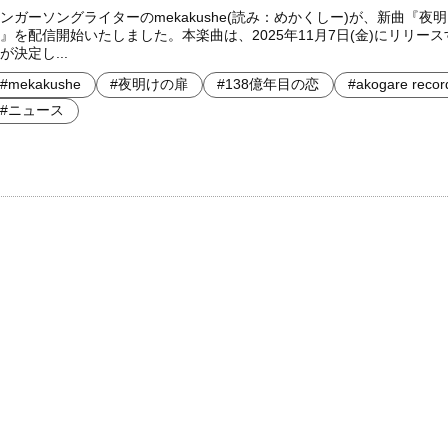
ンガーソングライターのmekakushe(読み：めかくしー)が、新曲『夜
』を配信開始いたしました。本楽曲は、2025年11月7日(金)にリリー
が決定し...
#mekakushe
#夜明けの扉
#138億年目の恋
#akogare recor
#ニュース