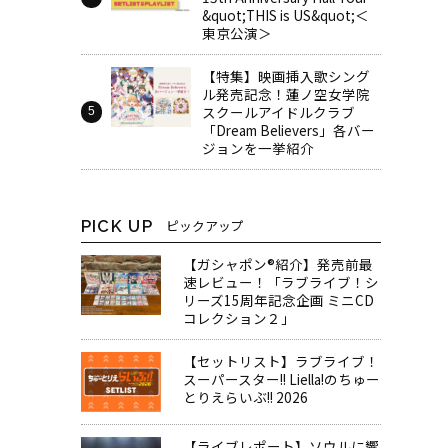
&quot;THIS is US&quot;＜
東京公演＞
【特集】映画挿入歌シング
ル発売記念！蓮ノ空女学院
スクールアイドルクラブ
「Dream Believers」各バー
ジョンを一挙紹介
PICK UP
ピックアップ
【ガシャポン®紹介】発売前最
速レビュー！「ラブライブ！シ
リーズ15周年記念企画 ミニCD
コレクション２」
【セットリスト】ラブライブ！
スーパースター!! Liella!のちゅー
とりえらいぶ!! 2026
【ライブレポート】ソウルに響