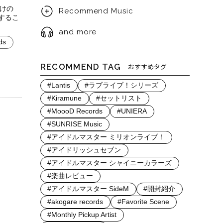
明けの
Recommend Music
スするこ
and more
ds
RECOMMEND TAG
おすすめタグ
#Lantis
#ラブライブ！シリーズ
#Kiramune
#セットリスト
#MoooD Records
#UNIERA
#SUNRISE Music
#アイドルマスター ミリオンライブ！
#アイドリッシュセブン
#アイドルマスター シャイニーカラーズ
#楽曲レビュー
#アイドルマスター SideM
#開封紹介
#akogare records
#Favorite Scene
#Monthly Pickup Artist