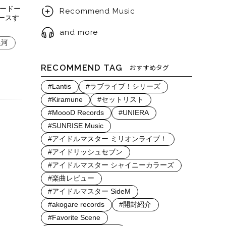
ノードー
Recommend Music
リースす
and more
銀河
RECOMMEND TAG
おすすめタグ
#Lantis
#ラブライブ！シリーズ
#Kiramune
#セットリスト
#MoooD Records
#UNIERA
#SUNRISE Music
#アイドルマスター ミリオンライブ！
#アイドリッシュセブン
#アイドルマスター シャイニーカラーズ
#楽曲レビュー
#アイドルマスター SideM
#akogare records
#開封紹介
#Favorite Scene