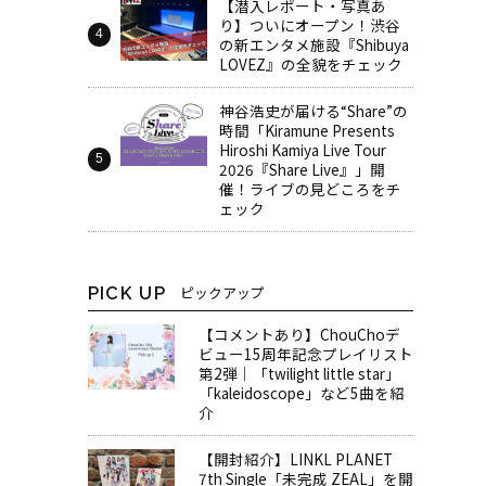
【潜入レポート・写真あ
り】ついにオープン！渋谷
の新エンタメ施設『Shibuya
LOVEZ』の全貌をチェック
神谷浩史が届ける“Share”の
時間――「Kiramune Presents
Hiroshi Kamiya Live Tour
2026『Share Live』」開
催！ライブの見どころをチ
ェック
PICK UP
ピックアップ
【コメントあり】ChouChoデ
ビュー15周年記念プレイリスト
第2弾｜「twilight little star」
「kaleidoscope」など5曲を紹
介
【開封紹介】LINKL PLANET
7th Single「未完成 ZEAL」を開