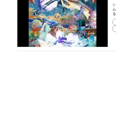
シ
ム
る