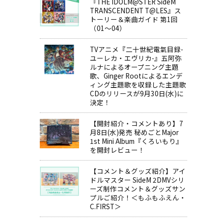
『THE IDOLM@STER SideM
TRANSCENDENT T@LES』ス
トーリー＆楽曲ガイド 第1回
！
（01～04）
TVアニメ『二十世紀電氣目録-
ユーレカ・エヴリカ-』五阿弥
ルナによるオープニング主題
歌、Ginger Rootによるエンデ
ィング主題歌を収録した主題歌
CDのリリースが9月30日(水)に
決定！
【開封紹介・コメントあり】7
月8日(水)発売 秘めごとMajor
1st Mini Album『くろいもり』
を開封レビュー！
【コメント＆グッズ紹介】アイ
ドルマスター SideM 2DMVシリ
ーズ制作コメント＆グッズサン
プルご紹介！＜もふもふえん・
C.FIRST＞