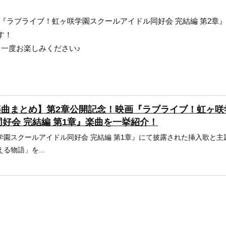
画『ラブライブ！虹ヶ咲学園スクールアイドル同好会 完結編 第2章
す！
一度お楽しみください♪
楽曲まとめ】第2章公開記念！映画『ラブライブ！虹ヶ咲
好会 完結編 第1章』楽曲を一挙紹介！
学園スクールアイドル同好会 完結編 第1章』にて披露された挿入歌と主
る物語」を...