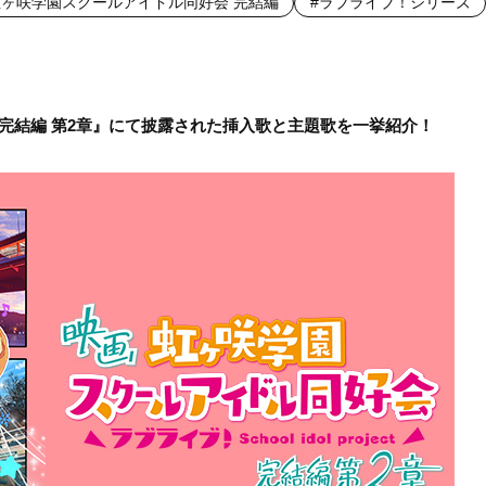
虹ヶ咲学園スクールアイドル同好会 完結編
#ラブライブ！シリーズ
完結編 第2章』にて披露された挿入歌と主題歌を一挙紹介！