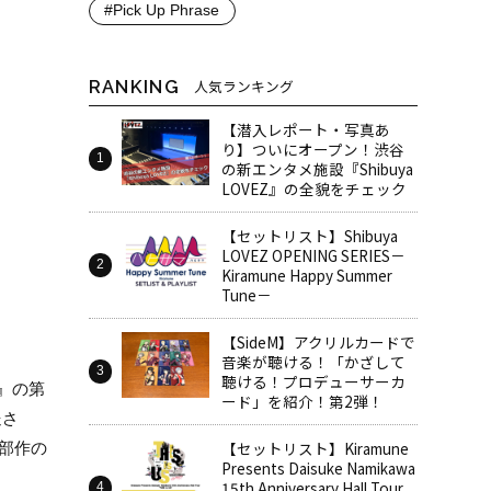
#Pick Up Phrase
RANKING
人気ランキング
【潜入レポート・写真あ
り】ついにオープン！渋谷
の新エンタメ施設『Shibuya
LOVEZ』の全貌をチェック
【セットリスト】Shibuya
LOVEZ OPENING SERIES－
Kiramune Happy Summer
Tune－
【SideM】アクリルカードで
音楽が聴ける！「かざして
聴ける！プロデューサーカ
』の第
ード」を紹介！第2弾！
送さ
【セットリスト】Kiramune
3部作の
Presents Daisuke Namikawa
15th Anniversary Hall Tour