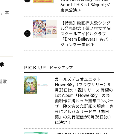
&quot;THIS is US&quot;＜
東京公演＞
』。本
【特集】映画挿入歌シング
ル発売記念！蓮ノ空女学院
スクールアイドルクラブ
「Dream Believers」各バー
ジョンを一挙紹介
学
PICK UP
ピックアップ
ガールズデュオユニット
題歌
FloweRiЯy（フラワリリー）9
月23日(水・祝)リリース 待望の
1st Album「FloweRiЯy」の楽
曲制作に携わった豪華コンポー
ザー陣を含めた詳細を解禁！さ
らにアルバムリード曲「向日
葵」の先行配信が8月26日(水)
に決定！