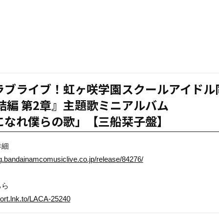
ラブライブ！虹ヶ咲学園スクールアイドル
結編 第2章』主題歌ミニアルバム
になれ僕らの歌」【三船栞子盤】
詳細
og.bandainamcomusiclive.co.jp/release/84276/
ちら
port.lnk.to/LACA-25240