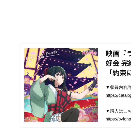
映画『
好会 完
「約束
▼収録内容
https://catal
▼購入はこ
https://pylon