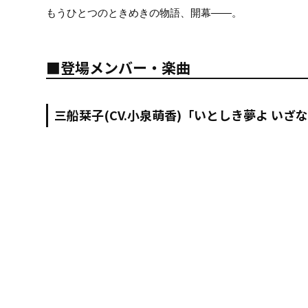
もうひとつのときめきの物語、開幕――。
■登場メンバー・楽曲
三船栞子(CV.小泉萌香)「いとしき夢よ いざ