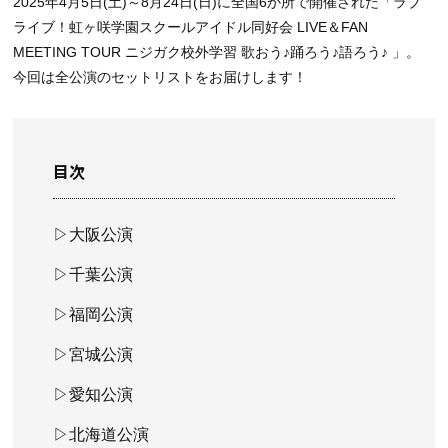
2025年4月5日(土)～8月24日(日)に全国6か所で開催された「ラブ
ライブ！虹ヶ咲学園スクールアイドル同好会 LIVE＆FAN
MEETING TOUR ニジガク校外学習 歌おう♪踊ろう♪語ろう♪ 」。
今回は全公演のセットリストをお届けします！
目次
▷大阪公演
▷千葉公演
▷福岡公演
▷宮城公演
▷愛知公演
▷北海道公演