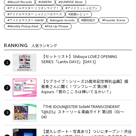
#MoooD Records
#UNIERA
#SUNRISE Music
#アイドルマスター ミリオンライブ！
#アイドリッシュセブン
#アイドルマスター シャイニーカラーズ
#楽曲レビュー
#アイドルマスター SideM
#akogare records
#開封紹介
#Favorite Scene
#Monthly Pickup Artist
#Pick Up Phrase
RANKING
人気ランキング
【セットリスト】Shibuya LOVEZ OPENING
SERIES「Lantis DAYZ」[DAY.1]
【ラブライブ！シリーズ15周年記念特別企画】畑
亜貴さんに聞く！ワンフレーズ 第1弾｜
Aqours「君のこころは輝いてるかい？」
『THE IDOLM@STER SideM TRANSCENDENT
T@LES』ストーリー＆楽曲ガイド 第1回（01～
04）
【潜入レポート・写真あり】ついにオープン！渋谷