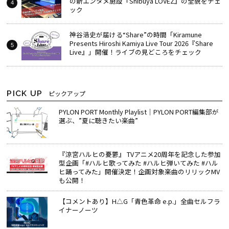
の新エンタメ施設『Shibuya LOVEZ』の全貌をチェ
ック
神谷浩史が届ける“Share”の時間――「Kiramune
Presents Hiroshi Kamiya Live Tour 2026『Share
Live』」開催！ライブの見どころをチェック
PICK UP
ピックアップ
PYLON PORT Monthly Playlist│PYLON PORT編集部が
選ぶ、”夏に聴きたい楽曲”
『涼宮ハルヒの憂鬱』 TVアニメ20周年を記念した参加
型企画「#ハルヒ歌ってみた #ハルヒ弾いてみた #ハル
ヒ踊ってみた」開催決定！企画対象楽曲のリリックMV
も公開！
【コメントあり】H△G「青色革命 e.p.」全曲セルフラ
イナーノーツ