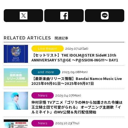
X
F
L
で
a
I
シ
c
N
ェ
e
E
RELATED ARTICLES
関連記事
ア
b
で
す
o
シ
Live Report
2025.07.12(Sat)
【セットリスト】THE IDOLM@STER SideM 10th
る
o
ェ
ANNIVERSARY ST@GE ～P@SSION-ING!!!～ DAY1
k
ア
で
す
and more
2025.09.08(Mon)
シ
る
【最新楽曲リリース情報】Bandai Namco Music Live
2025年09月01日～2025年09月07日
ェ
ア
News
2025.04.07(Mon)
す
仲村宗悟 TVアニメ『ゴリラの神から加護された令嬢は
る
王立騎士団で可愛がられる』 オープニング主題歌「イ
ルミネイト」のMV公開＆先行配信開始
News
2025.10.23(Thu)