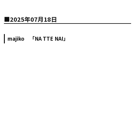
■2025年07月18日
majiko 「NA TTE NAI」