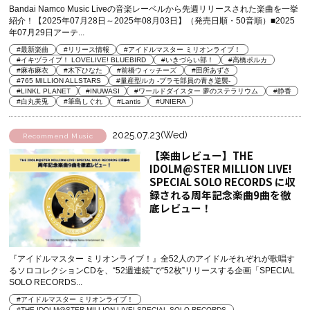
Bandai Namco Music Liveの音楽レーベルから先週リリースされた楽曲を一挙
紹介！【2025年07月28日～2025年08月03日】（発売日順・50音順）■2025
年07月29日アーテ...
#最新楽曲
#リリース情報
#アイドルマスター ミリオンライブ！
#イキヅライブ！ LOVELIVE! BLUEBIRD
#いきづらい部！
#高橋ポルカ
#麻布麻衣
#木下ひなた
#前橋ウィッチーズ
#田所あずさ
#765 MILLION ALLSTARS
#量産型ルカ -プラモ部員の青き逆襲-
#LINKL PLANET
#INUWASI
#ワールドダイスター 夢のステラリウム
#静香
#白丸美兎
#筆島しぐれ
#Lantis
#UNIERA
2025.07.23(Wed)
Recommend Music
【楽曲レビュー】THE
IDOLM@STER MILLION LIVE!
SPECIAL SOLO RECORDS に収
録される周年記念楽曲9曲を徹
底レビュー！
『アイドルマスター ミリオンライブ！』全52人のアイドルそれぞれが歌唱す
るソロコレクションCDを、“52週連続”で“52枚”リリースする企画「SPECIAL
SOLO RECORDS...
#アイドルマスター ミリオンライブ！
#THE IDOLM@STER MILLION LIVE! SPECIAL SOLO RECORDS