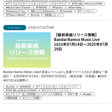
#アイドルマスター ミリオンライブ！ シアターデイズ
#765 MILLION ALLSTARS
#Brand New Theater!
#UNION!!
#Flyers!!!
#Glow Map
#Harmony 4 You
#夢にかけるRainbow
#Crossing!
#グッドサイン
#7Days A Week!!
#Lantis
#楽曲レビュー
2025.07.22(Tue)
and more
【最新楽曲リリース情報】
Bandai Namco Music Live
2025年07月14日～2025年07月
20日
Bandai Namco Music Liveの音楽レーベルから先週リリースされた楽曲を一挙
紹介！【2025年07月14日～2025年07月20日】（発売日順・50音順）■2025
年07月14日携帯ゲ...
#Lantis
#UNIERA
#アイドルマスター ミリオンライブ！
#765 MILLION ALLSTARS
#ラブライブ！シリーズ
#ラブライブ！虹ヶ咲学園スクールアイドル同好会
#宮下 愛
#majiko
#最新楽曲
#リリース情報