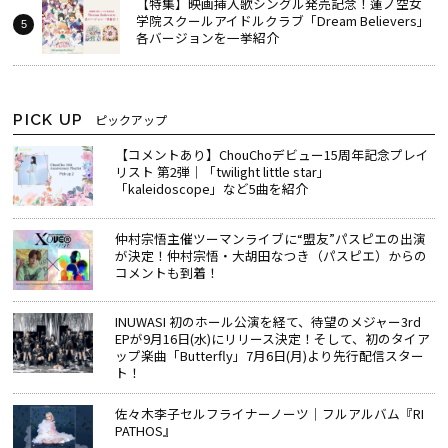
【特集】映画挿入歌シングル発売記念！蓮ノ空女
学院スクールアイドルクラブ「Dream Believers」
各バージョンを一挙紹介
PICK UP
ピックアップ
【コメントあり】ChouChoデビュー15周年記念プレイ
リスト 第2弾｜「twilight little star」
「kaleidoscope」など5曲を紹介
仲村宗悟主催ツーマンライブに“盟友”パスピエの出演
が決定！仲村宗悟・大胡田なつき（パスピエ）からの
コメントも到着！
INUWASI 初のホール公演を経て、待望のメジャー3rd
EPが9月16日(水)にリリース決定！そして、初のタイア
ップ楽曲「Butterfly」7月6日(月)より先行配信スター
ト！
佐々木李子セルフライナーノーツ│フルアルバム『RI
PATHOS』