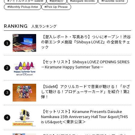
#アイドルマスター SideM
#開封紹介
#akogare records
#Favorite Scene
#Monthly Pickup Artist
#Pick Up Phrase
RANKING
人気ランキング
【潜入レポート・写真あり】ついにオープン！渋谷
の新エンタメ施設『Shibuya LOVEZ』の全貌をチェ
ック
【セットリスト】Shibuya LOVEZ OPENING SERIES
－Kiramune Happy Summer Tune－
【SideM】アクリルカードで音楽が聴ける！「かざ
して聴ける！プロデューサーカード」を紹介！第2
弾！
【セットリスト】Kiramune Presents Daisuke
Namikawa 15th Anniversary Hall Tour &quot;THIS
is US&quot;＜東京公演＞