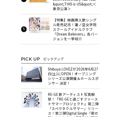
&quot;THIS is US&quot;＜
東京公演＞
【特集】映画挿入歌シング
ル発売記念！蓮ノ空女学院
スクールアイドルクラブ
「Dream Believers」各バー
ジョンを一挙紹介
PICK UP
ピックアップ
Shibuya LOVEZが2026年6月27
日(土)にOPEN！オープニング
シリーズ公演開催＆ホールスポ
ンサー 決定！
RE-GE 新アーティスト写真解
禁！『RE-GEと過ごすファース
トサマープロジェクト』第二弾
「スペクタクルサマー」リリー
ス！第三弾Digital Single「君の