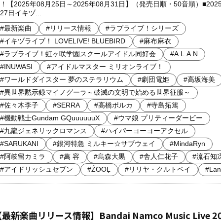
！【2025年08月25日～2025年08月31日】（発売日順・50音順）■2025
27日イキヅ...
#最新楽曲
#リリース情報
#ラブライブ！シリーズ
#イキヅライブ！ LOVELIVE! BLUEBIRD
#麻布麻衣
#ラブライブ！虹ヶ咲学園スクールアイドル同好会
#A.L.A.N
#INUWASI
#アイドルマスター ミリオンライブ！
#ワールドダイスター 夢のステラリウム
#劇団電姫
#高坂海美
#異世界黙示録マイノグーラ～破滅の文明で始める世界征服～
#佐々木李子
#SERRA
#高橋ポルカ
#寺島拓篤
#機動戦士Gundam GQuuuuuuX
#ウマ娘 プリティーダービー
#九龍ジェネリックロマンス
#ハイパーヨーヨーアクセル
#SARUKANI
#銀河特急 ミルキー☆サブウェイ
#MindaRyn
#阿岐留カミラ
#萬 容
#烏森大黒
#舎人仁花子
#流石知
#アイドリッシュセブン
#ŹOOĻ
#リリヤ・クルトベイ
#Lan
最新楽曲リリース情報】Bandai Namco Music Live 2