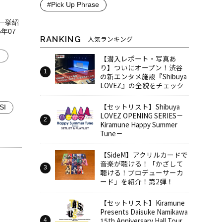
#Pick Up Phrase
を一挙紹
年07
RANKING
人気ランキング
！
【潜入レポート・写真あ
り】ついにオープン！渋谷
の新エンタメ施設『Shibuya
LOVEZ』の全貌をチェック
【セットリスト】Shibuya
SI
LOVEZ OPENING SERIES－
Kiramune Happy Summer
Tune－
【SideM】アクリルカードで
音楽が聴ける！「かざして
聴ける！プロデューサーカ
ード」を紹介！第2弾！
【セットリスト】Kiramune
Presents Daisuke Namikawa
15th Anniversary Hall Tour