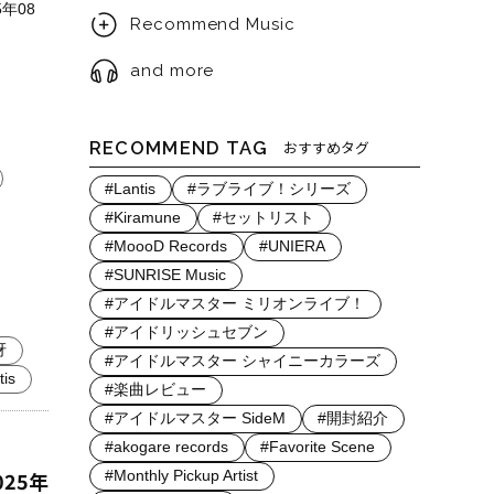
年08
Recommend Music
and more
RECOMMEND TAG
おすすめタグ
#Lantis
#ラブライブ！シリーズ
#Kiramune
#セットリスト
#MoooD Records
#UNIERA
#SUNRISE Music
#アイドルマスター ミリオンライブ！
#アイドリッシュセブン
冴
#アイドルマスター シャイニーカラーズ
tis
#楽曲レビュー
#アイドルマスター SideM
#開封紹介
#akogare records
#Favorite Scene
025年
#Monthly Pickup Artist