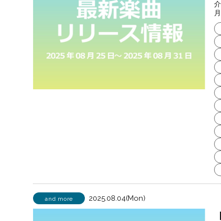
介
月
2025.08.04(Mon)
and more
【