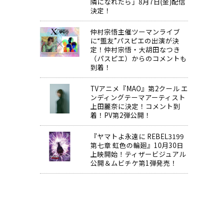
隣になれたら」8月7日(金)配信
決定！
仲村宗悟主催ツーマンライブ
に“盟友”パスピエの出演が決
定！仲村宗悟・大胡田なつき
（パスピエ）からのコメントも
到着！
TVアニメ『MAO』第2クール エ
ンディングテーマアーティスト
上田麗奈に決定！コメント到
着！PV第2弾公開！
『ヤマトよ永遠に REBEL3199
第七章 虹色の輪廻』10月30日
上映開始！ティザービジュアル
公開＆ムビチケ第1弾発売！