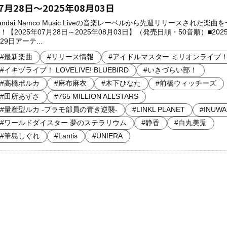
7月28日～2025年08月03日
andai Namco Music Liveの音楽レーベルから先週リリースされた楽曲
！【2025年07月28日～2025年08月03日】（発売日順・50音順）■2025
29日アーテ...
#最新楽曲
#リリース情報
#アイドルマスター ミリオンライブ
#イキヅライブ！ LOVELIVE! BLUEBIRD
#いきづらい部！
#高橋ポルカ
#麻布麻衣
#木下ひなた
#前橋ウィッチーズ
#田所あずさ
#765 MILLION ALLSTARS
#量産型ルカ -プラモ部員の青き逆襲-
#LINKL PLANET
#INUWA
#ワールドダイスター 夢のステラリウム
#静香
#白丸美兎
#筆島しぐれ
#Lantis
#UNIERA