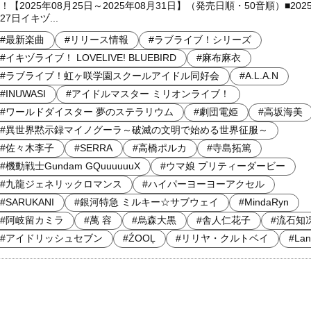
！【2025年08月25日～2025年08月31日】（発売日順・50音順）■2025
27日イキヅ...
#最新楽曲
#リリース情報
#ラブライブ！シリーズ
#イキヅライブ！ LOVELIVE! BLUEBIRD
#麻布麻衣
#ラブライブ！虹ヶ咲学園スクールアイドル同好会
#A.L.A.N
#INUWASI
#アイドルマスター ミリオンライブ！
#ワールドダイスター 夢のステラリウム
#劇団電姫
#高坂海美
#異世界黙示録マイノグーラ～破滅の文明で始める世界征服～
#佐々木李子
#SERRA
#高橋ポルカ
#寺島拓篤
#機動戦士Gundam GQuuuuuuX
#ウマ娘 プリティーダービー
#九龍ジェネリックロマンス
#ハイパーヨーヨーアクセル
#SARUKANI
#銀河特急 ミルキー☆サブウェイ
#MindaRyn
#阿岐留カミラ
#萬 容
#烏森大黒
#舎人仁花子
#流石知
#アイドリッシュセブン
#ŹOOĻ
#リリヤ・クルトベイ
#Lan