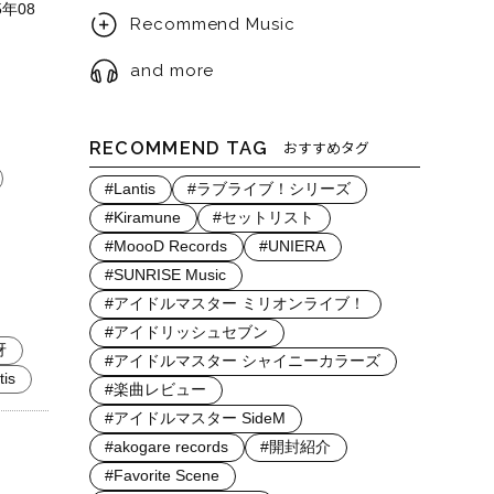
年08
Recommend Music
and more
RECOMMEND TAG
おすすめタグ
#Lantis
#ラブライブ！シリーズ
#Kiramune
#セットリスト
#MoooD Records
#UNIERA
#SUNRISE Music
#アイドルマスター ミリオンライブ！
#アイドリッシュセブン
冴
#アイドルマスター シャイニーカラーズ
tis
#楽曲レビュー
#アイドルマスター SideM
#akogare records
#開封紹介
#Favorite Scene