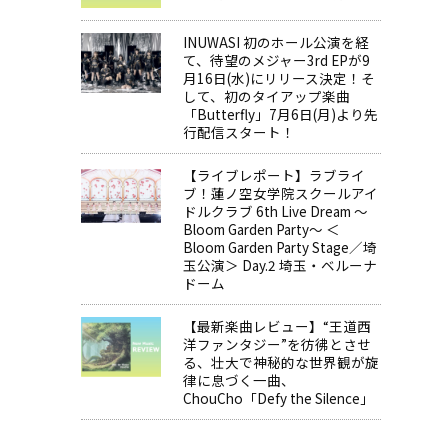
INUWASI 初のホール公演を経
て、待望のメジャー3rd EPが9
月16日(水)にリリース決定！そ
して、初のタイアップ楽曲
「Butterfly」7月6日(月)より先
行配信スタート！
【ライブレポート】ラブライ
ブ！蓮ノ空女学院スクールアイ
ドルクラブ 6th Live Dream ～
Bloom Garden Party～ ＜
Bloom Garden Party Stage／埼
玉公演＞ Day.2 埼玉・ベルーナ
ドーム
【最新楽曲レビュー】“王道西
洋ファンタジー”を彷彿とさせ
る、壮大で神秘的な世界観が旋
律に息づく一曲、
ChouCho「Defy the Silence」