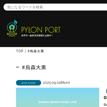
世界中へ最新音楽情報を出航中！
TOP
#烏森大黒
#烏森大黒
2025.09.01(Mon)
and more
【
0
B