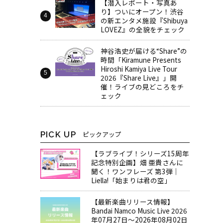
【潜入レポート・写真あ
り】ついにオープン！渋谷
の新エンタメ施設『Shibuya
LOVEZ』の全貌をチェック
神谷浩史が届ける“Share”の
時間――「Kiramune Presents
Hiroshi Kamiya Live Tour
2026『Share Live』」開
催！ライブの見どころをチ
ェック
PICK UP
ピックアップ
【ラブライブ！シリーズ15周年
記念特別企画】畑 亜貴さんに
聞く！ワンフレーズ 第3弾｜
Liella!「始まりは君の空」
【最新楽曲リリース情報】
Bandai Namco Music Live 2026
年07月27日～2026年08月02日