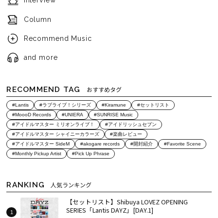
Interview
Column
Recommend Music
and more
RECOMMEND TAG
おすすめタグ
#Lantis
#ラブライブ！シリーズ
#Kiramune
#セットリスト
#MoooD Records
#UNIERA
#SUNRISE Music
#アイドルマスター ミリオンライブ！
#アイドリッシュセブン
#アイドルマスター シャイニーカラーズ
#楽曲レビュー
#アイドルマスター SideM
#akogare records
#開封紹介
#Favorite Scene
#Monthly Pickup Artist
#Pick Up Phrase
RANKING
人気ランキング
【セットリスト】Shibuya LOVEZ OPENING
SERIES「Lantis DAYZ」[DAY.1]