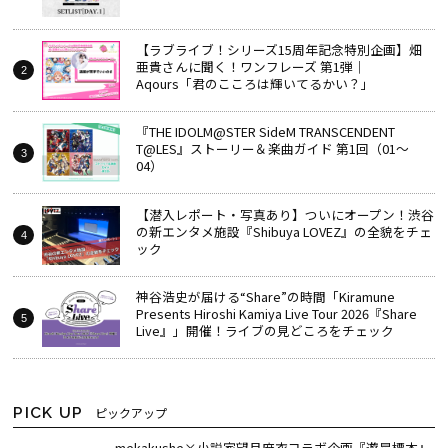
【ラブライブ！シリーズ15周年記念特別企画】畑
亜貴さんに聞く！ワンフレーズ 第1弾｜
Aqours「君のこころは輝いてるかい？」
『THE IDOLM@STER SideM TRANSCENDENT
T@LES』ストーリー＆楽曲ガイド 第1回（01～
04）
【潜入レポート・写真あり】ついにオープン！渋谷
の新エンタメ施設『Shibuya LOVEZ』の全貌をチェ
ック
神谷浩史が届ける“Share”の時間――「Kiramune
Presents Hiroshi Kamiya Live Tour 2026『Share
Live』」開催！ライブの見どころをチェック
PICK UP
ピックアップ
mekakushe×小説家望月麻衣コラボ企画『遊星標本』