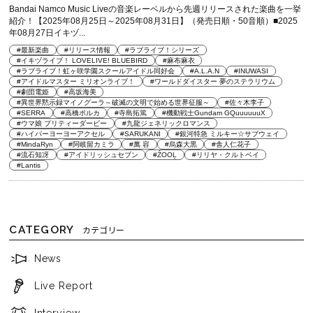
Bandai Namco Music Liveの音楽レーベルから先週リリースされた楽曲を一挙
紹介！【2025年08月25日～2025年08月31日】（発売日順・50音順）■2025
年08月27日イキヅ...
#最新楽曲
#リリース情報
#ラブライブ！シリーズ
#イキヅライブ！ LOVELIVE! BLUEBIRD
#麻布麻衣
#ラブライブ！虹ヶ咲学園スクールアイドル同好会
#A.L.A.N
#INUWASI
#アイドルマスター ミリオンライブ！
#ワールドダイスター 夢のステラリウム
#劇団電姫
#高坂海美
#異世界黙示録マイノグーラ～破滅の文明で始める世界征服～
#佐々木李子
#SERRA
#高橋ポルカ
#寺島拓篤
#機動戦士Gundam GQuuuuuuX
#ウマ娘 プリティーダービー
#九龍ジェネリックロマンス
#ハイパーヨーヨーアクセル
#SARUKANI
#銀河特急 ミルキー☆サブウェイ
#MindaRyn
#阿岐留カミラ
#萬 容
#烏森大黒
#舎人仁花子
#流石知冴
#アイドリッシュセブン
#ŹOOĻ
#リリヤ・クルトベイ
#Lantis
CATEGORY
カテゴリー
News
Live Report