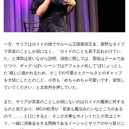
一方、サリアはロイドの姉でサルーム王国第四王女。寡黙なタイプ
で音楽のことしか頭になく、「ロイドのことも若干忘れかけてい
た」と津田は笑いながら説明。演技に関しては、普段はクールであ
りつつ、ギャグっぽいシーンではデフォルメ化して“ぽにょっとし
た”感じに描かれるため、そこでの可愛さとクールさとのギャップ
を大切にしたとのこと。小市も「めちゃめちゃ可愛いです。覚悟し
ていてください」と太鼓判を押していた。
また、サリアが音楽のことしか頭にないのはロイドの魔術に対する
ものと似ており、MCの松澤が「音楽も魔法みたいなところがある
ので……」と口にすると、そこが大事なポイントだと小市はニヤ
リ。一緒に演奏会をする間柄であるイーシャとサリアのやり取りに