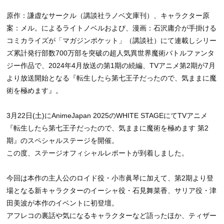
原作：謙虚なサークル（講談社ラノベ文庫刊）、キャラクター原
案：メル。によるライトノベルおよび、漫画：石沢庸介が手掛ける
コミカライズが「マガジンポケット」（講談社）にて連載しシリー
ズ累計発行部数700万部を突破の超人気異世界魔術バトルファンタ
ジー作品で、2024年4月放送の第1期の続編、TVアニメ第2期が7月
より放送開始となる『転生したら第七王子だったので、気ままに魔
術を極めます』。
3月22日(土)にAnimeJapan 2025のWHITE STAGEにてTVアニメ
『転生したら第七王子だったので、気ままに魔術を極めます 第2
期』のスペシャルステージを開催。
この度、ステージオフィシャルレポートが到着しました。
今回は本作の主人公のロイド役・小市眞琴に加えて、第2期より登
場となる新キャラクターのイーシャ役・石見舞菜香、サリア役・津
田美波が本作のイベントに初登壇。
アフレコの裏話や気になるキャラクターなど語ったほか、ティザー