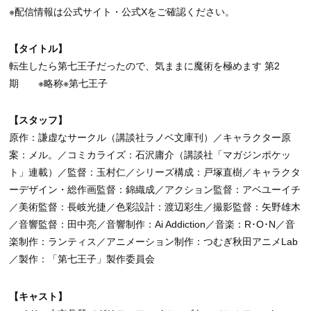
※配信情報は公式サイト・公式Xをご確認ください。
【タイトル】
転生したら第七王子だったので、気ままに魔術を極めます 第2
期 ※略称※第七王子
【スタッフ】
原作：謙虚なサークル（講談社ラノベ文庫刊）／キャラクター原
案：メル。／コミカライズ：石沢庸介（講談社「マガジンポケッ
ト」連載）／監督：玉村仁／シリーズ構成：戸塚直樹／キャラクタ
ーデザイン・総作画監督：錦織成／アクション監督：アベユーイチ
／美術監督：長岐光捷／色彩設計：渡辺彩生／撮影監督：矢野雄木
／音響監督：田中亮／音響制作：Ai Addiction／音楽：R･O･N／音
楽制作：ランティス／アニメーション制作：つむぎ秋田アニメLab
／製作：「第七王子」製作委員会
【キャスト】