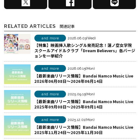
で
a
I
シ
c
N
ェ
e
E
RELATED ARTICLES
関連記事
ア
b
で
す
o
シ
and more
2026.06.03(Wed)
【特集】映画挿入歌シングル発売記念！蓮ノ空女学院
る
o
ェ
スクールアイドルクラブ「Dream Believers」各バージ
k
ア
ョンを一挙紹介
で
す
シ
る
and more
2026.06.15(Mon)
【最新楽曲リリース情報】Bandai Namco Music Live
ェ
2026年06月08日～2026年06月14日
ア
す
and more
2025.09.15(Mon)
る
【最新楽曲リリース情報】Bandai Namco Music Live
2025年09月08日～2025年09月14日
and more
2025.12.01(Mon)
【最新楽曲リリース情報】Bandai Namco Music Live
2025年11月24日～2025年11月30日