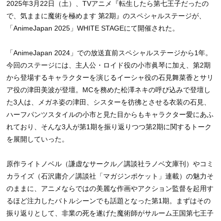
2025年3月22日（土）、TVアニメ『転生したら第七王子だったの
で、気ままに魔術を極めます 第2期』のスペシャルステージが、
「AnimeJapan 2025」WHITE STAGEにて開催された。
「AnimeJapan 2024」での放送直前スペシャルステージから1年。
今回のステージには、主人公・ロイド役の小市眞琴に加え、第2期
から登場するキャラクターを演じるイーシャ役の石見舞菜香とサリ
ア役の津田美波が登壇。MCを務めた松澤ネキの呼び込みで登壇し
た3人は、メガネ姿の津田、シスターを彷彿とさせる衣装の石見、
ハーフパンツスタイルの小市と見た目からもキャラクター愛にあふ
れており、そんな3人が第1期を振り返りつつ第2期に関するトーク
を展開していった。
原作ライトノベル（謙虚なサークル／講談社ラノベ文庫刊）やコミ
カライズ（石沢庸介／講談社「マガジンポケット」連載）の魅力そ
のままに、アニメならではの美麗な作画やアクション監督を起用す
るほど注力したバトルシーンでも話題となった第1期。まずはその
振り返りとして、非業の死を遂げた魔術師がサルーム王国第七王子