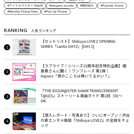
#アイドルマスター SideM
#akogare records
#開封紹介
#Favorite Scene
#Monthly Pickup Artist
#Pick Up Phrase
RANKING
人気ランキング
【セットリスト】Shibuya LOVEZ OPENING
SERIES「Lantis DAYZ」[DAY.1]
【ラブライブ！シリーズ15周年記念特別企画】畑
亜貴さんに聞く！ワンフレーズ 第1弾｜
Aqours「君のこころは輝いてるかい？」
『THE IDOLM@STER SideM TRANSCENDENT
T@LES』ストーリー＆楽曲ガイド 第1回（01～
04）
【潜入レポート・写真あり】ついにオープン！渋谷
の新エンタメ施設『Shibuya LOVEZ』の全貌をチェ
ック