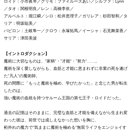
ロイド：小市眞琴／グリモ：ファイルーズあい／シルファ：Lynn
／タオ：関根明良／レン：高橋李依／
アルベルト：堀江瞬／シロ：松井恵理子／ガリレア：杉田智和／タ
リア：明坂聡美／
バビロン：土岐隼一／クロウ：永塚拓馬／イーシャ：石見舞菜香／
サリア：津田美波
【イントロダクション】
魔術に大切なものは、“家柄“・”才能“・”努力“……。
魔術を深く愛しながらも、血筋と才能に恵まれずに非業の死を遂げ
た“凡人“の魔術師。
死の間際に「もっと魔術を極め、学びたかった」と念じた男が転生
したのは、
強い魔術の血統を持つサルーム王国の第七王子・ロイドだった。
過去の記憶はそのままに、完璧な血筋と才能を備えながら生まれ変
わった彼は、前世では成しえなかった想いを胸に、
桁外れの魔力で“気ままに魔術を極める“無双ライフをエンジョイす