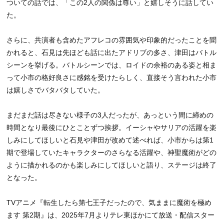
ついての話では、「この2人の関係は尊い」と嬉しそうに話してい
た。
さらに、共演者も含めたアフレコの雰囲気や印象的だったことを聞
かれると、石見は先ほども話に出たアドリブの多さ、津田はバトル
シーンを挙げる。バトルシーンでは、ロイドの余裕のある姿と相ま
って小市の格好良さに感銘を受けたらしく、直接そう言われた小市
は嬉しさでバタバタしていた。
まだまだ話は尽きない様子の3人だったが、あっという間に締めの
時間となり最後にひとことずつ挨拶。イーシャやサリアの活躍を楽
しみにしてほしいと石見や津田が改めて述べれば、小市からは第1
期で登場していたキャラクターのさらなる活躍や、神聖魔術がどの
ように描かれるのかも楽しみにしてほしいと語り、ステージは終了
となった。
TVアニメ『転生したら第七王子だったので、気ままに魔術を極め
ます 第2期』は、2025年7月よりテレ東ほかにて放送・配信スター