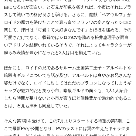
由になるのが面白い」と石見が印象を答えれば、小市はそれにプラ
スして戦いでの格好良さも挙げる。さらに、魔獣「ベアウルフ」が
ロイドの魔力を浴びたことで真っ白でフワフワの姿となったシロに
関して、津田は「可愛くて大好きなんです」とほほを緩める。その
可愛さだけでなく、収録ではシロのCVを務める松井恵理子が面白
いアドリブを結構いれているそうで、それによってキャラクターが
膨らみ表情が豊かになったと3人は口を揃えていた。
ほかにも、ロイドの兄であるサルーム王国第二王子・アルベルトや
暗殺者ギルドについても話が及び、アルベルトは爽やかお兄さんな
姿だけでなく、ロイドに対してはただのブラコンになってしまうギ
ャップが魅力的だと笑う小市。暗殺ギルドの面々も、1人1人紹介
したら時間が足りないと小市が言うほど個性豊かで魅力的であるこ
とは、石見も津田も同意していた。
そんな第1期を受けて、この7月よりスタートする待望の第2期。こ
こで最新PVが公開となり、PVのラストには翼の生えたキャラクタ