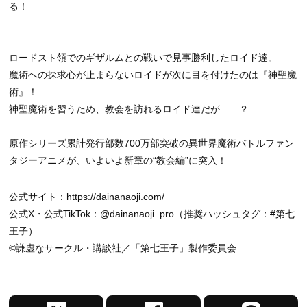
る！
ロードスト領でのギザルムとの戦いで見事勝利したロイド達。
魔術への探求心が止まらないロイドが次に目を付けたのは『神聖魔
術』！
神聖魔術を習うため、教会を訪れるロイド達だが……？
原作シリーズ累計発行部数700万部突破の異世界魔術バトルファン
タジーアニメが、いよいよ新章の“教会編”に突入！
公式サイト：https://dainanaoji.com/
公式X・公式TikTok：@dainanaoji_pro（推奨ハッシュタグ：#第七
王子）
©謙虚なサークル・講談社／「第七王子」製作委員会
X
F
L