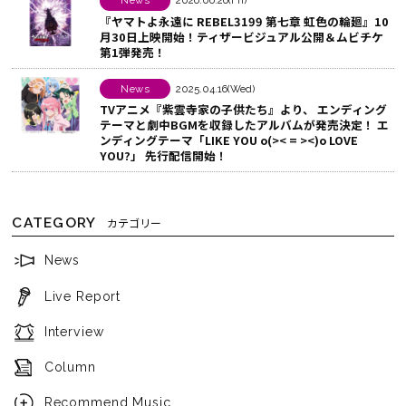
News
2026.06.26(Fri)
る
『ヤマトよ永遠に REBEL3199 第七章 虹色の輪廻』10
月30日上映開始！ティザービジュアル公開＆ムビチケ
第1弾発売！
News
2025.04.16(Wed)
TVアニメ『紫雲寺家の子供たち』より、 エンディング
テーマと劇中BGMを収録したアルバムが発売決定！ エ
ンディングテーマ「LIKE YOU o(>< = ><)o LOVE
YOU?」 先行配信開始！
CATEGORY
カテゴリー
News
Live Report
Interview
Column
Recommend Music