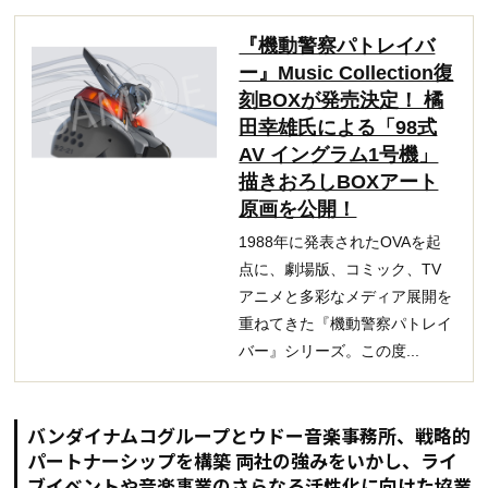
『機動警察パトレイバ
ー』Music Collection復
刻BOXが発売決定！ 橘
田幸雄氏による「98式
AV イングラム1号機」
描きおろしBOXアート
原画を公開！
1988年に発表されたOVAを起
点に、劇場版、コミック、TV
アニメと多彩なメディア展開を
重ねてきた『機動警察パトレイ
バー』シリーズ。この度...
バンダイナムコグループとウドー音楽事務所、戦略的
パートナーシップを構築 両社の強みをいかし、ライ
ブイベントや音楽事業のさらなる活性化に向けた協業