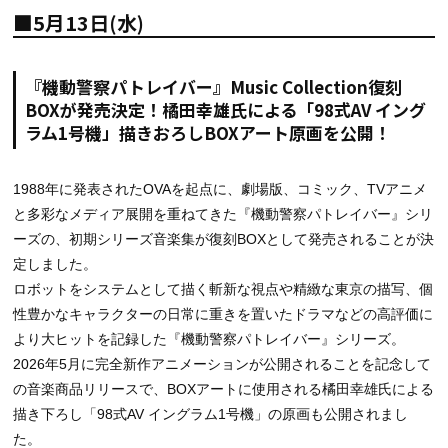
■5月13日(水)
『機動警察パトレイバー』Music Collection復刻
BOXが発売決定！橘田幸雄氏による「98式AV イング
ラム1号機」描きおろしBOXアート原画を公開！
1988年に発表されたOVAを起点に、劇場版、コミック、TVアニメ
と多彩なメディア展開を重ねてきた『機動警察パトレイバー』シリ
ーズの、初期シリーズ音楽集が復刻BOXとして発売されることが決
定しました。
ロボットをシステムとして描く斬新な視点や精緻な東京の描写、個
性豊かなキャラクターの日常に重きを置いたドラマなどの高評価に
より大ヒットを記録した『機動警察パトレイバー』シリーズ。
2026年5月に完全新作アニメーションが公開されることを記念して
の音楽商品リリースで、BOXアートに使用される橘田幸雄氏による
描き下ろし「98式AV イングラム1号機」の原画も公開されまし
た。