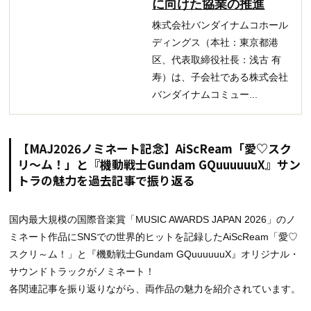
に向けた協業の推進
株式会社バンダイナムコホール
ディングス（本社：東京都港
区、代表取締役社長：浅古 有
寿）は、子会社である株式会社
バンダイナムコミュー...
【MAJ2026ノミネート記念】AiScReam「愛♡スク
リ～ム！」と『機動戦士Gundam GQuuuuuuX』サン
トラの魅力を過去記事で振り返る
国内最大規模の国際音楽賞「MUSIC AWARDS JAPAN 2026」のノ
ミネート作品にSNSでの世界的ヒットを記録したAiScReam「愛♡
スクリ～ム！」と『機動戦士Gundam GQuuuuuuX』オリジナル・
サウンドトラックがノミネート！
各関連記事を振り返りながら、両作品の魅力を紹介されています。