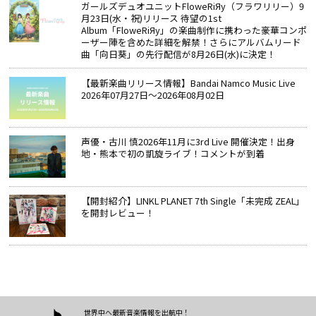
ガールズデュオユニットFloweRiЯy（フラワリリー）9
月23日(水・祝)リリース 待望の1st
Album「FloweRiЯy」の楽曲制作に携わった豪華コンポ
ーザー陣を含めた詳細を解禁！さらにアルバムリード
曲「向日葵」の先行配信が8月26日(水)に決定！
【最新楽曲リリース情報】Bandai Namco Music Live
2026年07月27日～2026年08月02日
声優・古川 慎2026年11月に3rd Live 開催決定！出身
地・熊本で初の凱旋ライブ！コメントが到着
【開封紹介】LINKL PLANET 7th Single「未完成 ZEAL」
を開封レビュー！
世界中へ最新音楽情報を出航中！