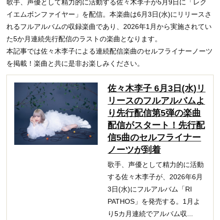
歌手、声優として精力的に活動する佐々木李子が5月9日に「レク
イエムボンファイヤー」を配信。本楽曲は6月3日(水)にリリースさ
れるフルアルバムの収録楽曲であり、2026年1月から実施されてい
た5か月連続先行配信のラストの楽曲となります。
本記事では佐々木李子による連続配信楽曲のセルフライナーノーツ
を掲載！楽曲と共に是非お楽しみください。
佐々木李子 6月3日(水)リ
リースのフルアルバムよ
り先行配信第5弾の楽曲
配信がスタート！先行配
信5曲のセルフライナー
ノーツが到着
歌手、声優として精力的に活動
する佐々木李子が、2026年6月
3日(水)にフルアルバム「RI
PATHOS」を発売する。1月よ
り5カ月連続でアルバム収...