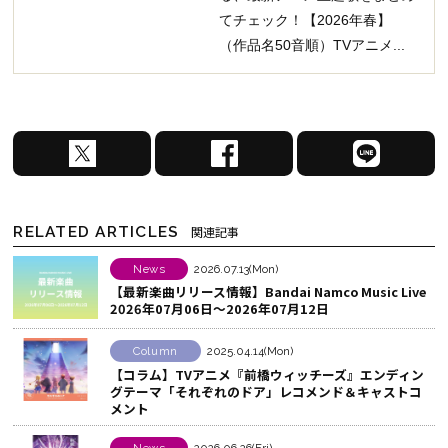
てチェック！【2026年春】
（作品名50音順）TVアニメ...
X
F
L
で
a
I
シ
c
N
ェ
e
E
RELATED ARTICLES
関連記事
ア
b
で
す
o
シ
News
2026.07.13(Mon)
【最新楽曲リリース情報】Bandai Namco Music Live
る
o
ェ
2026年07月06日～2026年07月12日
k
ア
で
す
Column
2025.04.14(Mon)
シ
る
【コラム】TVアニメ『前橋ウィッチーズ』エンディン
グテーマ「それぞれのドア」レコメンド＆キャストコ
ェ
メント
ア
す