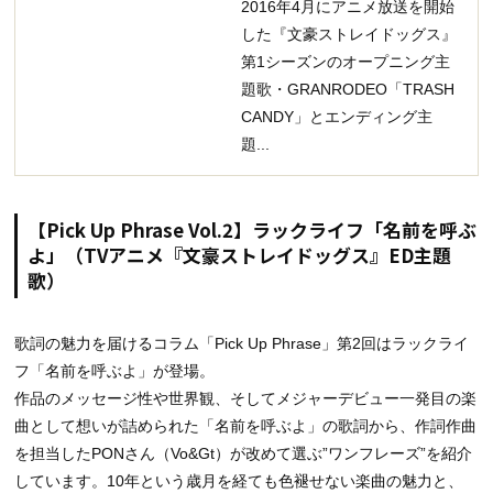
2016年4月にアニメ放送を開始
した『文豪ストレイドッグス』
第1シーズンのオープニング主
題歌・GRANRODEO「TRASH
CANDY」とエンディング主
題...
【Pick Up Phrase Vol.2】ラックライフ「名前を呼ぶ
よ」（TVアニメ『文豪ストレイドッグス』ED主題
歌）
歌詞の魅力を届けるコラム「Pick Up Phrase」第2回はラックライ
フ「名前を呼ぶよ」が登場。
作品のメッセージ性や世界観、そしてメジャーデビュー一発目の楽
曲として想いが詰められた「名前を呼ぶよ」の歌詞から、作詞作曲
を担当したPONさん（Vo&Gt）が改めて選ぶ”ワンフレーズ”を紹介
しています。10年という歳月を経ても色褪せない楽曲の魅力と、