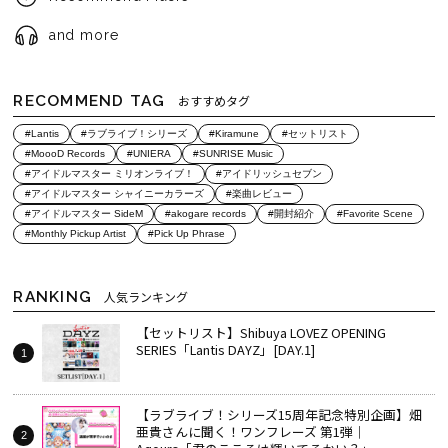
and more
RECOMMEND TAG
おすすめタグ
#Lantis
#ラブライブ！シリーズ
#Kiramune
#セットリスト
#MoooD Records
#UNIERA
#SUNRISE Music
#アイドルマスター ミリオンライブ！
#アイドリッシュセブン
#アイドルマスター シャイニーカラーズ
#楽曲レビュー
#アイドルマスター SideM
#akogare records
#開封紹介
#Favorite Scene
#Monthly Pickup Artist
#Pick Up Phrase
RANKING
人気ランキング
【セットリスト】Shibuya LOVEZ OPENING
SERIES「Lantis DAYZ」[DAY.1]
【ラブライブ！シリーズ15周年記念特別企画】畑
亜貴さんに聞く！ワンフレーズ 第1弾｜