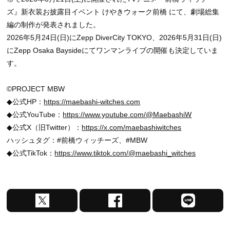
ズ』新衣装お披露目イベント けやきウォーク前橋 にて、劇場総集
編の制作が発表されました。
2026年5月24日(日)にZepp DiverCity TOKYO、2026年5月31日(日)
にZepp Osaka Baysideにてワンマンライブの開催も決定していま
す。
©PROJECT MBW
◆公式HP：
https://maebashi-witches.com
◆公式YouTube：
https://www.youtube.com/@MaebashiW
◆公式X（旧Twitter）：
https://x.com/maebashiwitches
ハッシュタグ：#前橋ウィッチーズ、#MBW
◆公式TikTok：
https://www.tiktok.com/@maebashi_witches
X
F
L
で
a
I
シ
c
N