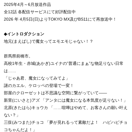
2025年4月～6月放送作品
全12話 各配信サービスにて好評配信中
2026 年 4月5日(日)よりTOKYO MX及びBS11にて再放送中！
◆イントロダクション
地元(まえばし)で魔女ってエモエモじゃない！？
群馬県前橋市。
高校1年生・赤城(あかぎ)ユイナの”普通にまぁ”な物足りない日常
は……
「じゃあ君、魔女になってみてよ」
謎のカエル、ケロッペの登場で一変！
部屋のクローゼットは不思議な空間に繋がっていて――
新里(にいさと)アズ 「アンタには魔女になる本気度が足りない！」
北原(きたはら)キョウカ 「……喧嘩はやめて、お客さんの願い叶え
ない？」
三俣(みつまた)チョコ 「夢が見れるって素敵だよ！ ハピハピチョ
コちゃんだよ！」