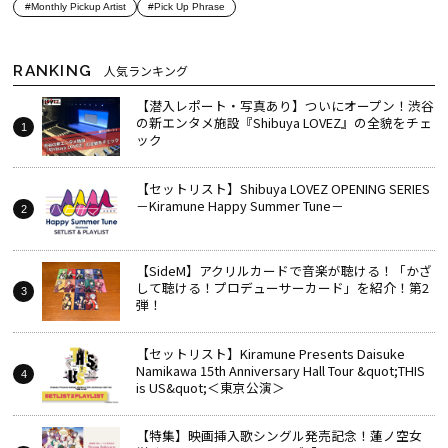
#Monthly Pickup Artist
#Pick Up Phrase
RANKING
人気ランキング
【潜入レポート・写真あり】ついにオープン！渋谷
の新エンタメ施設『Shibuya LOVEZ』の全貌をチェ
ック
【セットリスト】Shibuya LOVEZ OPENING SERIES
－Kiramune Happy Summer Tune－
【SideM】アクリルカードで音楽が聴ける！「かざ
して聴ける！プロデューサーカード」を紹介！第2
弾！
【セットリスト】Kiramune Presents Daisuke
Namikawa 15th Anniversary Hall Tour &quot;THIS
is US&quot;＜東京公演＞
【特集】映画挿入歌シングル発売記念！蓮ノ空女