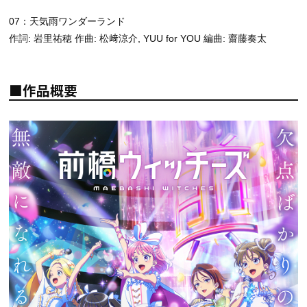
07：天気雨ワンダーランド
作詞: 岩里祐穂 作曲: 松﨑涼介, YUU for YOU 編曲: 齋藤奏太
■作品概要