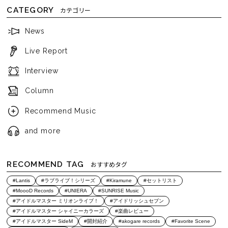
CATEGORY
カテゴリー
News
Live Report
Interview
Column
Recommend Music
and more
RECOMMEND TAG
おすすめタグ
#Lantis
#ラブライブ！シリーズ
#Kiramune
#セットリスト
#MoooD Records
#UNIERA
#SUNRISE Music
#アイドルマスター ミリオンライブ！
#アイドリッシュセブン
#アイドルマスター シャイニーカラーズ
#楽曲レビュー
#アイドルマスター SideM
#開封紹介
#akogare records
#Favorite Scene