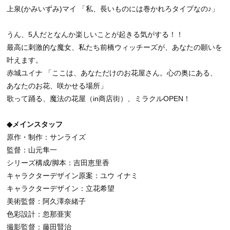
上泉(かみいずみ)マイ 「私、長いものには巻かれろタイプなの♪」
うん、5人だとなんか楽しいことが起きる気がする！！
最高に刺激的な魔女、私たち前橋ウィッチーズが、あなたの願いを
叶えます。
赤城ユイナ 「ここは、あなただけのお花屋さん。心の奥にある、
あなたのお花、咲かせる場所」
歌って踊る、魔法の花屋（in商店街）、ミラクルOPEN！
◆メインスタッフ
原作・制作：サンライズ
監督：山元隼一
シリーズ構成/脚本：吉田恵里香
キャラクターデザイン原案：ユウ イナミ
キャラクターデザイン：立花希望
美術監督：阿久澤奈緒子
色彩設計：忽那亜実
撮影監督：藤田賢治