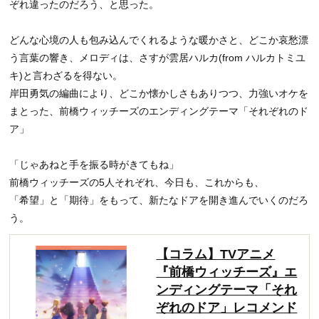
ぞれ違ったのだろう、と思った。
どんな心境の人も包み込んでくれるような暖かさと、どこか哀愁漂
う言葉の響き、メロディは、さすが雲居ハルカ(from ハルカトミユ
キ)と言わざるを得ない。
岸田勇気の編曲により、どこか懐かしさもありつつ、力強いオケを
まとった、前橋ウィッチーズのエンディングテーマ「それぞれのド
ア」
「じゃあねと手を振る時がきてもね」
前橋ウィッチーズの5人それぞれ、今日も、これからも、
「希望」と「期待」をもって、新たなドアを開き進んでいくのだろ
う。
【コラム】TVアニメ
『前橋ウィッチーズ』エ
ンディングテーマ「それ
ぞれのドア」レコメンド