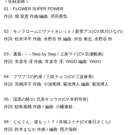
＜収録楽曲＞
01：FLOWER SUPER POWER
作詞: 畑 亜貴 作曲/編曲: 岸田勇気
02：モノクローム⊂ヴァイオレット / 新里アズ(CV.咲川ひなの)
作詞: 松井洋平 作曲: 水野谷 怜 編曲: 河合 泰志, 水野谷 怜
03：邁進↓↘→Step by Step / 上泉マイ(CV.百瀬帆南)
作詞: 常楽寺 澪 作曲: 常楽寺 澪, YAGO 編曲: YAGO
04：フワフワの約束 / 三俣チョコ(CV.三波春香)
作詞: 宮嶋淳子 作曲: 小池竜暉, 菊池博人 編曲: 菊池博人
05：湿原の騎士/ 北原キョウカ(CV.本村玲奈)
作詞: 鮫島竜輔 作曲 / 編曲: 小幡康裕
06：ぐんぐん、進もっ！？ / 赤城ユイナ(CV.春日さくら)
作詞: 鈴木まなか 作曲 / 編曲: 西片瑞樹