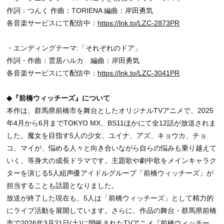
作詞：つんく 作曲：TORIENA 編曲：岸田勇気
各音楽サービスにて配信中：
https://lnk.to/LZC-2873PR
・エンディングテーマ:「それぞれのドア」
作詞・作曲：雲居ハルカ 編曲：岸田勇気
各音楽サービスにて配信中：
https://lnk.to/LZC-3041PR
◆『前橋ウィッチーズ』について
本作は、群馬県前橋市を舞台としたオリジナルTVアニメで、2025
年4月から6月までTOKYO MX、BS11ほかにて全12話が放送されま
した。魔女を目指す5人の少女、ユイナ、アズ、キョウカ、チョ
コ、マイが、悩める人々と向き合いながら自らの悩みも乗り越えて
いく、等身大の成長ドラマです。主題歌や劇中歌をメインキャラク
ターを演じる5人組声優アイドルグループ「前橋ウィッチーズ」が
担当することも話題となりました。
放送が終了した現在も、5人は「前橋ウィッチーズ」として精力的
にライブ活動を展開しています。さらに、作品の舞台・群馬県前橋
市で2026年3月21日(土)に開催されたTVアニメ『前橋ウィッチー