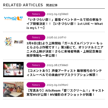
ェ
e
E
RELATED ARTICLES
関連記事
ア
b
で
す
o
シ
News
2025.09.03(Wed)
「いきづらい部！」幕張イベントホールで初の単独ラ
る
o
ェ
イブ開催決定！！【いきづらい部！ 1st LIVE ～ What
k
ア
is my L ? ～】
で
す
シ
る
News
2026.02.20(Fri)
3月6日(金)より上映開始『ガールズ＆パンツァー もっ
ェ
とらぶらぶ作戦です！』第3幕にて、オリジナルミニア
ア
ニメの上映が決定！さらに来場者特典・上映記念舞台
挨拶情報も一挙公開！
す
る
News
2025.08.27(Wed)
【コメントあり】声優アーティスト 飯塚雅弓のランテ
ィスレーベルでの楽曲がサブスクリプション解禁！
News
2025.09.01(Mon)
【写真あり】AiScReam「愛♡スクリ～ム！」キャスト
実写MVが公開！MV撮影のオフショットが到着！