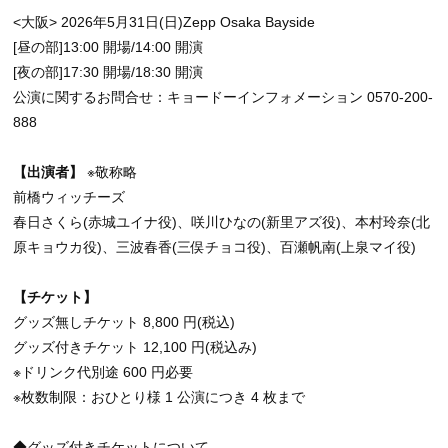
<大阪> 2026年5月31日(日)Zepp Osaka Bayside
[昼の部]13:00 開場/14:00 開演
[夜の部]17:30 開場/18:30 開演
公演に関するお問合せ：キョードーインフォメーション 0570-200-
888
【出演者】
※敬称略
前橋ウィッチーズ
春日さくら(赤城ユイナ役)、咲川ひなの(新里アズ役)、本村玲奈(北
原キョウカ役)、三波春香(三俣チョコ役)、百瀬帆南(上泉マイ役)
【チケット】
グッズ無しチケット 8,800 円(税込)
グッズ付きチケット 12,100 円(税込み)
※ドリンク代別途 600 円必要
※枚数制限：おひとり様 1 公演につき 4 枚まで
◆グッズ付きチケットについて