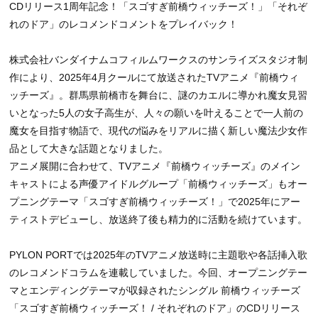
CDリリース1周年記念！「スゴすぎ前橋ウィッチーズ！」「それぞ
れのドア」のレコメンドコメントをプレイバック！
株式会社バンダイナムコフィルムワークスのサンライズスタジオ制
作により、2025年4月クールにて放送されたTVアニメ『前橋ウィ
ッチーズ』。群馬県前橋市を舞台に、謎のカエルに導かれ魔女見習
いとなった5人の女子高生が、人々の願いを叶えることで一人前の
魔女を目指す物語で、現代の悩みをリアルに描く新しい魔法少女作
品として大きな話題となりました。
アニメ展開に合わせて、TVアニメ『前橋ウィッチーズ』のメイン
キャストによる声優アイドルグループ「前橋ウィッチーズ」もオー
プニングテーマ「スゴすぎ前橋ウィッチーズ！」で2025年にアー
ティストデビューし、放送終了後も精力的に活動を続けています。
PYLON PORTでは2025年のTVアニメ放送時に主題歌や各話挿入歌
のレコメンドコラムを連載していました。今回、オープニングテー
マとエンディングテーマが収録されたシングル 前橋ウィッチーズ
「スゴすぎ前橋ウィッチーズ！ / それぞれのドア」のCDリリース