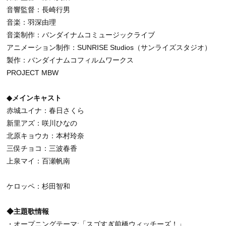
音響監督：長崎行男
音楽：羽深由理
音楽制作：バンダイナムコミュージックライブ
アニメーション制作：SUNRISE Studios（サンライズスタジオ）
製作：バンダイナムコフィルムワークス
PROJECT MBW
◆メインキャスト
赤城ユイナ：春日さくら
新里アズ：咲川ひなの
北原キョウカ：本村玲奈
三俣チョコ：三波春香
上泉マイ：百瀬帆南
ケロッペ：杉田智和
◆主題歌情報
・オープニングテーマ:「スゴすぎ前橋ウィッチーズ！」