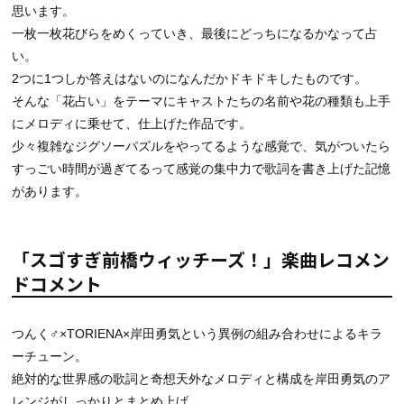
思います。
一枚一枚花びらをめくっていき、最後にどっちになるかなって占
い。
2つに1つしか答えはないのになんだかドキドキしたものです。
そんな「花占い」をテーマにキャストたちの名前や花の種類も上手
にメロディに乗せて、仕上げた作品です。
少々複雑なジグソーパズルをやってるような感覚で、気がついたら
すっごい時間が過ぎてるって感覚の集中力で歌詞を書き上げた記憶
があります。
「スゴすぎ前橋ウィッチーズ！」楽曲レコメン
ドコメント
つんく♂×TORIENA×岸田勇気という異例の組み合わせによるキラ
ーチューン。
絶対的な世界感の歌詞と奇想天外なメロディと構成を岸田勇気のア
レンジがしっかりとまとめ上げ、