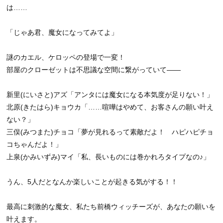
は……
「じゃあ君、魔女になってみてよ」
謎のカエル、ケロッペの登場で一変！
部屋のクローゼットは不思議な空間に繋がっていて――
新里(にいさと)アズ「アンタには魔女になる本気度が足りない！」
北原(きたはら)キョウカ「……喧嘩はやめて、お客さんの願い叶え
ない？」
三俣(みつまた)チョコ「夢が見れるって素敵だよ！ ハピハピチョ
コちゃんだよ！」
上泉(かみいずみ)マイ「私、長いものには巻かれろタイプなの♪」
うん、5人だとなんか楽しいことが起きる気がする！！
最高に刺激的な魔女、私たち前橋ウィッチーズが、あなたの願いを
叶えます。