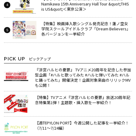
Namikawa 15th Anniversary Hall Tour &quot;THIS
is US&quot;＜東京公演＞
【特集】映画挿入歌シングル発売記念！蓮ノ空女
学院スクールアイドルクラブ「Dream Believers」
各バージョンを一挙紹介
PICK UP
ピックアップ
『涼宮ハルヒの憂鬱』 TVアニメ20周年を記念した参加
型企画「#ハルヒ歌ってみた #ハルヒ弾いてみた #ハル
ヒ踊ってみた」開催決定！企画対象楽曲のリリックMV
も公開！
【特集】TVアニメ『涼宮ハルヒの憂鬱』放送20周年記
念特集第1弾！主題歌・挿入歌を一挙紹介！
【週刊PYLON PORT】今週公開した記事を一挙紹介！
（7/11～7/24編）