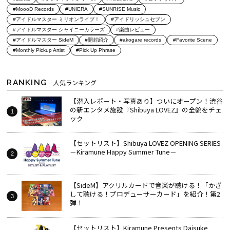
#MoooD Records
#UNIERA
#SUNRISE Music
#アイドルマスター ミリオンライブ！
#アイドリッシュセブン
#アイドルマスター シャイニーカラーズ
#楽曲レビュー
#アイドルマスター SideM
#開封紹介
#akogare records
#Favorite Scene
#Monthly Pickup Artist
#Pick Up Phrase
RANKING
人気ランキング
【潜入レポート・写真あり】ついにオープン！渋谷
の新エンタメ施設『Shibuya LOVEZ』の全貌をチェ
ック
【セットリスト】Shibuya LOVEZ OPENING SERIES
－Kiramune Happy Summer Tune－
【SideM】アクリルカードで音楽が聴ける！「かざ
して聴ける！プロデューサーカード」を紹介！第2
弾！
【セットリスト】Kiramune Presents Daisuke