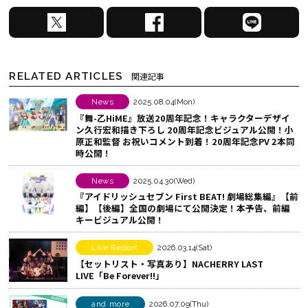
X
F
L
で
a
I
シ
c
N
ェ
e
E
RELATED ARTICLES
関連記事
ア
b
で
す
o
シ
News
2025.08.04(Mon)
『舞-乙HiME』放送20周年記念！キャラクターデザイ
る
o
ェ
ン久行宏和描き下ろし 20周年記念ビジュアル公開！小
k
ア
原正和監督 お祝いコメント到着！20周年記念PV 2本同
時公開！
で
す
シ
る
News
2025.04.30(Wed)
ェ
『アイドリッシュセブン First BEAT! 劇場総集編』【前
ア
編】【後編】全国の劇場にて公開決定！本予告、前編
キービジュアル公開！
す
る
Live Report
2026.03.14(Sat)
【セットリスト・写真あり】NACHERRY LAST
LIVE「Be Forever!!」
and more
2026.07.09(Thu)