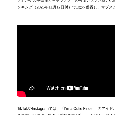
ブ」がその中毒性とキャラクターの可愛いダンスMVでS
ンキング（2025年11月17日付）で1位を獲得し、サブ
TikTokやInstagramでは、「I’m a Cutie F