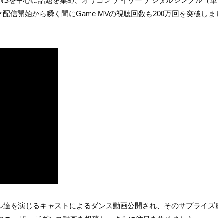
NSを中心に話題を集め、オリコン デイリー デジタルシングル（
スク配信開始から瞬く間にGame MVの視聴回数も200万回を突破し
inder」のアイドル達を演じるキャストによるダンス動画公開され、そのサプライ