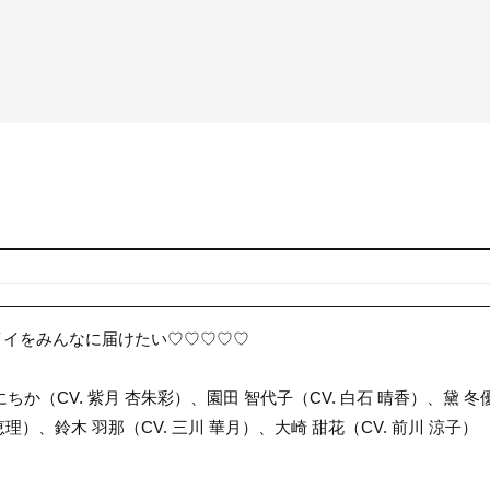
イイをみんなに届けたい♡♡♡♡♡
ちか（CV. 紫月 杏朱彩）、園田 智代子（CV. 白石 晴香）、黛 冬
 恵理）、鈴木 羽那（CV. 三川 華月）、大崎 甜花（CV. 前川 涼子）