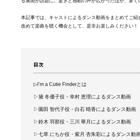
る展開が話題に。驚きと感動の声が広がったほか、多く
本記事では、キャストによるダンス動画をまとめてご紹
改めて楽曲を聴く機会として、是非お楽しみください！
目次
▷I’m a Cutie Finderとは
▷黛 冬優子役・幸村 恵理によるダンス動画
▷園田 智代子役・白石 晴香によるダンス動画
▷鈴木 羽那役・三川 華月によるダンス動画
▷七草 にちか役・紫月 杏朱彩によるダンス動