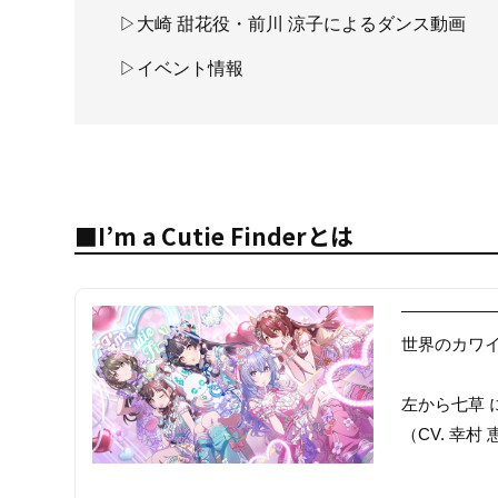
▷大崎 甜花役・前川 涼子によるダンス動画
▷イベント情報
■I’m a Cutie Finderとは
世界のカワ
左から七草 に
（CV. 幸村