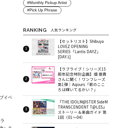
#Monthly Pickup Artist
#Pick Up Phrase
RANKING
人気ランキング
【セットリスト】Shibuya
LOVEZ OPENING
SERIES「Lantis DAYZ」
[DAY.1]
【ラブライブ！シリーズ15
周年記念特別企画】畑 亜貴
さんに聞く！ワンフレーズ
第1弾｜Aqours「君のここ
ろは輝いてるかい？」
ブイベ
『THE IDOLM@STER SideM
TRANSCENDENT T@LES』
ストーリー＆楽曲ガイド 第
1回（01～04）
ンラ