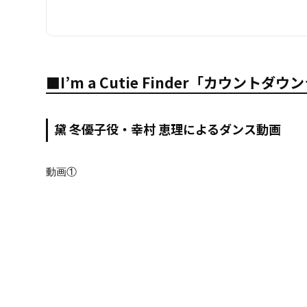
■I’m a Cutie Finder「カウント
黛 冬優子役・幸村 恵理によるダンス動画
動画①