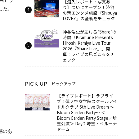
単曲）ラ
【潜入レポート・写真あ
り】ついにオープン！渋谷
ました。
の新エンタメ施設『Shibuya
LOVEZ』の全貌をチェック
神谷浩史が届ける“Share”の
時間――「Kiramune Presents
Hiroshi Kamiya Live Tour
2026『Share Live』」開
催！ライブの見どころをチ
ェック
PICK UP
ピックアップ
【ライブレポート】ラブライ
ブ！蓮ノ空女学院スクールアイ
ドルクラブ 6th Live Dream ～
Bloom Garden Party～ ＜
Bloom Garden Party Stage／埼
玉公演＞ Day.2 埼玉・ベルーナ
ドーム
ズ感のあ