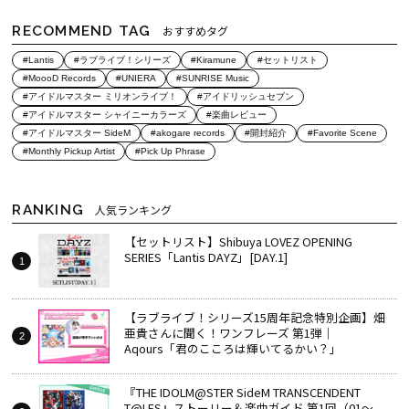
RECOMMEND TAG
おすすめタグ
#Lantis
#ラブライブ！シリーズ
#Kiramune
#セットリスト
#MoooD Records
#UNIERA
#SUNRISE Music
#アイドルマスター ミリオンライブ！
#アイドリッシュセブン
#アイドルマスター シャイニーカラーズ
#楽曲レビュー
#アイドルマスター SideM
#akogare records
#開封紹介
#Favorite Scene
#Monthly Pickup Artist
#Pick Up Phrase
RANKING
人気ランキング
【セットリスト】Shibuya LOVEZ OPENING
SERIES「Lantis DAYZ」[DAY.1]
【ラブライブ！シリーズ15周年記念特別企画】畑
亜貴さんに聞く！ワンフレーズ 第1弾｜
Aqours「君のこころは輝いてるかい？」
『THE IDOLM@STER SideM TRANSCENDENT
T@LES』ストーリー＆楽曲ガイド 第1回（01～