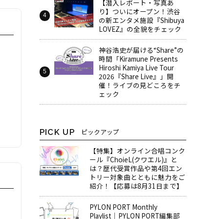
【潜入レポート・写真あ
り】ついにオープン！渋谷
の新エンタメ施設『Shibuya
LOVEZ』の全貌をチェック
神谷浩史が届ける“Share”の
時間――「Kiramune Presents
Hiroshi Kamiya Live Tour
2026『Share Live』」開
催！ライブの見どころをチ
ェック
PICK UP
ピックアップ
【特集】オンライン合唱コンク
ール『ChoieL(クワエル)』と
は？歴代受賞作品や第4回エン
トリー対象曲とともに魅力をご
紹介！【応募は8月31日まで】
PYLON PORT Monthly
Playlist│PYLON PORT編集部