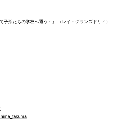
て子孫たちの学校へ通う～』 （レイ・グランズドリィ）
）
r
ashima_takuma