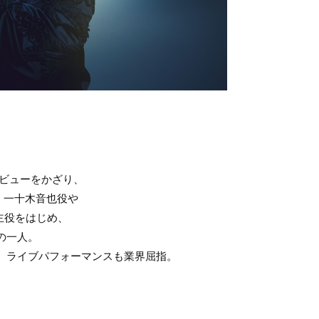
デビューをかざり、
%』一十木音也役や
の主役をはじめ、
の一人。
、ライブパフォーマンスも業界屈指。