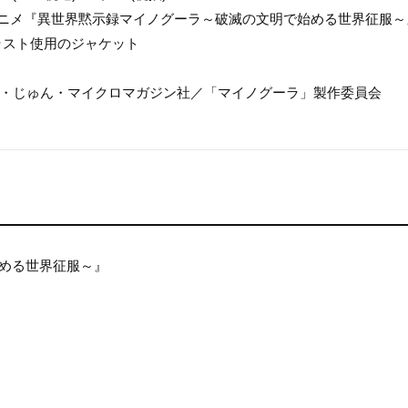
アニメ『異世界黙示録マイノグーラ～破滅の文明で始める世界征服～
ラスト使用のジャケット
フ・じゅん・マイクロマガジン社／「マイノグーラ」製作委員会
始める世界征服～』