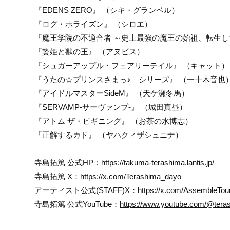
『EDENS ZERO』 （シキ・グランベル）
『ログ・ホライズン』 （シロエ）
『魔王学院の不適合者 ～史上最強の魔王の始祖、転生し
『贄姫と獣の王』 （アヌビス）
『シュガーアップル・フェアリーテイル』 （キャット）
『うたの☆プリンスさまっ♪ シリーズ』 （一十木音也
『アイドルマスターSideM』 （天ケ瀬冬馬）
『SERVAMP-サーヴァンプ-』 （城田真昼）
『アトム ザ・ビギニング』 （お茶の水博志）
『正解するカド』 （ヤハクィザシュニナ）
寺島拓篤 公式HP：
https://takuma-terashima.lantis.jp/
寺島拓篤 X：
https://x.com/Terashima_dayo
アーティスト公式(STAFF)X：
https://x.com/AssembleTou
寺島拓篤 公式YouTube：
https://www.youtube.com/@ter