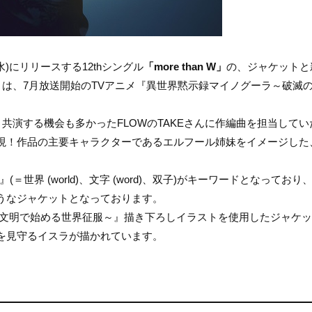
)にリリースする12thシングル
「more than W」
の、ジャケットと
 W」は、7月放送開始のTVアニメ『異世界黙示録マイノグーラ～破滅
寺島と共演する機会も多かったFLOWのTAKEさんに作編曲を担当してい
現！作品の主要キャラクターであるエルフール姉妹をイメージした
界 (world)、文字 (word)、双子)がキーワードとなっており
うなジャケットとなっております。
の文明で始める世界征服～』描き下ろしイラストを使用したジャケ
を見守るイスラが描かれています。