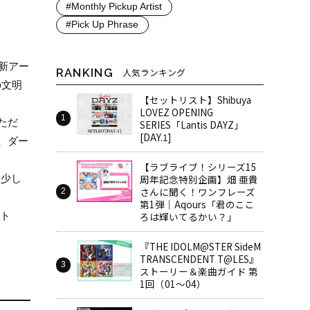
#Monthly Pickup Artist
#Pick Up Phrase
新アー
RANKING
人気ランキング
の文明
【セットリスト】Shibuya
LOVEZ OPENING
ただ
SERIES「Lantis DAYZ」
[DAY.1]
、ダー
【ラブライブ！シリーズ15
、少し
周年記念特別企画】畑 亜貴
さんに聞く！ワンフレーズ
第1弾｜Aqours「君のここ
ット
ろは輝いてるかい？」
『THE IDOLM@STER SideM
TRANSCENDENT T@LES』
ストーリー＆楽曲ガイド 第
1回（01～04）