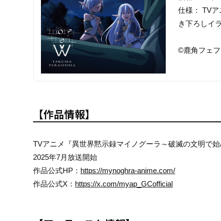
仕様： TV
き下ろしイ
©鹿角フェ
【作品情報】
TVアニメ『異世界黙示録マイノグーラ～破滅の文明で
2025年7月放送開始
作品公式HP：
https://mynoghra-anime.com/
作品公式X：
https://x.com/myap_GCofficial