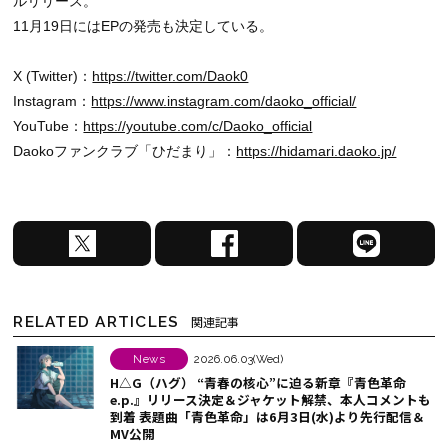
ルリリース。
11月19日にはEPの発売も決定している。
X (Twitter)：
https://twitter.com/Daok0
Instagram：
https://www.instagram.com/daoko_official/
YouTube：
https://youtube.com/c/Daoko_official
Daokoファンクラブ「ひだまり」：
https://hidamari.daoko.jp/
X
F
L
で
a
I
シ
c
N
ェ
e
E
RELATED ARTICLES
関連記事
ア
b
で
す
o
シ
News
2026.06.03(Wed)
H△G（ハグ） “青春の核心”に迫る新章『青色革命
る
o
ェ
e.p.』リリース決定＆ジャケット解禁、本人コメントも
k
ア
到着 表題曲「青色革命」は6月3日(水)より先行配信＆
MV公開
で
す