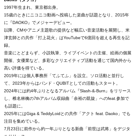
1997年生まれ、東京都出身。
15歳のときにニコニコ動画へ投稿した楽曲が話題となり、2015年
に『DAOKO』でメジャーデビュー。
以降、CMやアニメ主題歌の提供など幅広い音楽活動を展開し、米
津玄師との共作「打上花火」はYouTubeで6億回を超える再生を記
録。
音楽にとどまらず、小説執筆、ライブイベントの主催、絵画の個展
開催、女優業など、多彩なクリエイティブ活動を通じて国内外から
高い評価を得ている。
2019年には個人事務所「てふてふ」を設立。ソロ活動と並行し
て、2023年からはバンド・QUBITとしての活動もスタート。
2024年には約4年ぶりとなるアルバム『Slash-&-Burn』をリリース
し、椎名林檎の7thアルバム収録曲「余裕の凱旋」へのfeat.参加で
も話題に。
2025年にはGiga & TeddyLoidとの共作「アクト feat. Daoko」でも
注目を集めている。
7月23日に前作から約一年ぶりとなる新曲「前世は武将」をデジタ