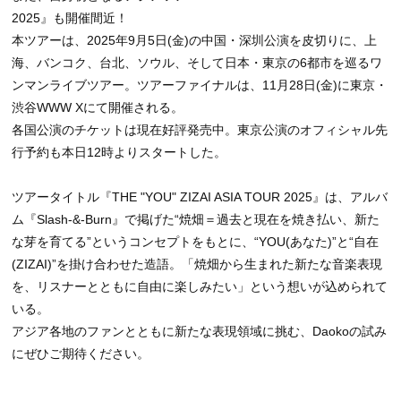
2025』も開催間近！
本ツアーは、2025年9月5日(金)の中国・深圳公演を皮切りに、上
海、バンコク、台北、ソウル、そして日本・東京の6都市を巡るワ
ンマンライブツアー。ツアーファイナルは、11月28日(金)に東京・
渋谷WWW Xにて開催される。
各国公演のチケットは現在好評発売中。東京公演のオフィシャル先
行予約も本日12時よりスタートした。
ツアータイトル『THE "YOU" ZIZAI ASIA TOUR 2025』は、アルバ
ム『Slash-&-Burn』で掲げた“焼畑＝過去と現在を焼き払い、新た
な芽を育てる”というコンセプトをもとに、“YOU(あなた)”と“自在
(ZIZAI)”を掛け合わせた造語。「焼畑から生まれた新たな音楽表現
を、リスナーとともに自由に楽しみたい」という想いが込められて
いる。
アジア各地のファンとともに新たな表現領域に挑む、Daokoの試み
にぜひご期待ください。