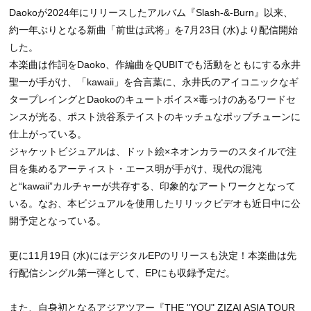
Daokoが2024年にリリースしたアルバム『Slash-&-Burn』以来、
約一年ぶりとなる新曲「前世は武将」を7月23日 (水)より配信開始
した。
本楽曲は作詞をDaoko、作編曲をQUBITでも活動をともにする永井
聖一が手がけ、「kawaii」を合言葉に、永井氏のアイコニックなギ
タープレイングとDaokoのキュートボイス×毒っけのあるワードセ
ンスが光る、ポスト渋谷系テイストのキッチュなポップチューンに
仕上がっている。
ジャケットビジュアルは、ドット絵×ネオンカラーのスタイルで注
目を集めるアーティスト・エース明が手がけ、現代の混沌
と“kawaii”カルチャーが共存する、印象的なアートワークとなって
いる。なお、本ビジュアルを使用したリリックビデオも近日中に公
開予定となっている。
更に11月19日 (水)にはデジタルEPのリリースも決定！本楽曲は先
行配信シングル第一弾として、EPにも収録予定だ。
また、自身初となるアジアツアー『THE "YOU" ZIZAI ASIA TOUR