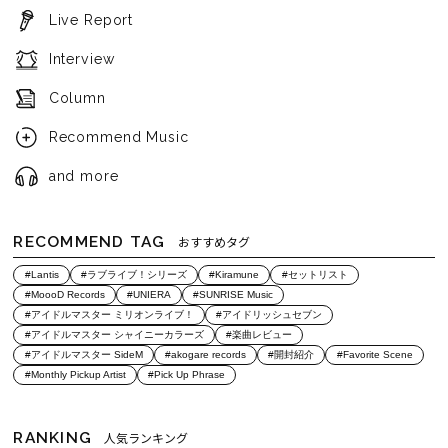
Live Report
Interview
Column
Recommend Music
and more
RECOMMEND TAG
おすすめタグ
#Lantis
#ラブライブ！シリーズ
#Kiramune
#セットリスト
#MoooD Records
#UNIERA
#SUNRISE Music
#アイドルマスター ミリオンライブ！
#アイドリッシュセブン
#アイドルマスター シャイニーカラーズ
#楽曲レビュー
#アイドルマスター SideM
#akogare records
#開封紹介
#Favorite Scene
#Monthly Pickup Artist
#Pick Up Phrase
RANKING
人気ランキング