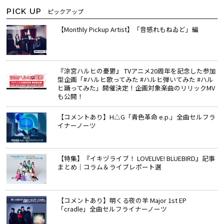
PICK UP
ピックアップ
【Monthly Pickup Artist】「音感れもねゐど」編
『涼宮ハルヒの憂鬱』 TVアニメ20周年を記念した参加
型企画「#ハルヒ歌ってみた #ハルヒ弾いてみた #ハル
ヒ踊ってみた」開催決定！企画対象楽曲のリリックMV
も公開！
【コメントあり】H△G「青色革命 e.p.」全曲セルフラ
イナーノーツ
【特集】『イキヅライブ！ LOVELIVE! BLUEBIRD』記事
まとめ│コラム＆ライブレポート選
【コメントあり】明くる夜の羊 Major 1st EP
「cradle」全曲セルフライナーノーツ