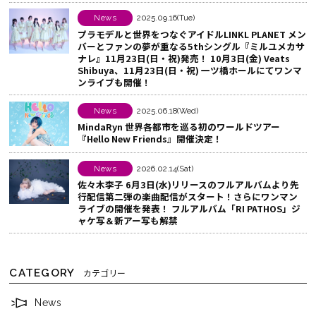
シ
る
News
2025.09.16(Tue)
ェ
プラモデルと世界をつなぐアイドルLINKL PLANET メン
ア
バーとファンの夢が重なる5thシングル『ミルユメカサ
ナレ』11月23日(日・祝)発売！ 10月3日(金) Veats
す
Shibuya、11月23日(日・祝) 一ツ橋ホールにてワンマ
る
ンライブも開催！
News
2025.06.18(Wed)
MindaRyn 世界各都市を巡る初のワールドツアー
『Hello New Friends』開催決定！
News
2026.02.14(Sat)
佐々木李子 6月3日(水)リリースのフルアルバムより先
行配信第二弾の楽曲配信がスタート！さらにワンマン
ライブの開催を発表！ フルアルバム「RI PATHOS」ジ
ャケ写＆新アー写も解禁
CATEGORY
カテゴリー
News