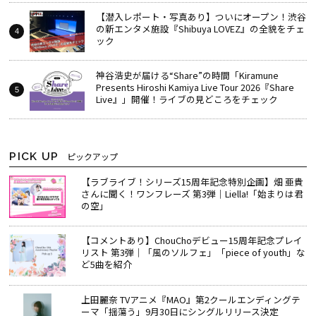
【潜入レポート・写真あり】ついにオープン！渋谷
の新エンタメ施設『Shibuya LOVEZ』の全貌をチェ
ック
神谷浩史が届ける“Share”の時間――「Kiramune
Presents Hiroshi Kamiya Live Tour 2026『Share
Live』」開催！ライブの見どころをチェック
PICK UP
ピックアップ
【ラブライブ！シリーズ15周年記念特別企画】畑 亜貴
さんに聞く！ワンフレーズ 第3弾｜Liella!「始まりは君
の空」
【コメントあり】ChouChoデビュー15周年記念プレイ
リスト 第3弾｜「風のソルフェ」「piece of youth」な
ど5曲を紹介
上田麗奈 TVアニメ『MAO』第2クールエンディングテ
ーマ「揺蕩う」9月30日にシングルリリース決定