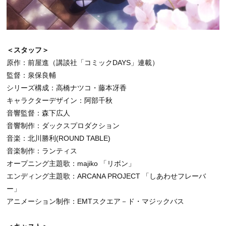
＜スタッフ＞
原作：前屋進（講談社「コミックDAYS」連載）
監督：泉保良輔
シリーズ構成：高橋ナツコ・藤本冴香
キャラクターデザイン：阿部千秋
音響監督：森下広人
音響制作：ダックスプロダクション
音楽：北川勝利(ROUND TABLE)
音楽制作：ランティス
オープニング主題歌：majiko 「リボン」
エンディング主題歌：ARCANA PROJECT 「しあわせフレーバ
ー」
アニメーション制作：EMTスクエア－ド・マジックバス