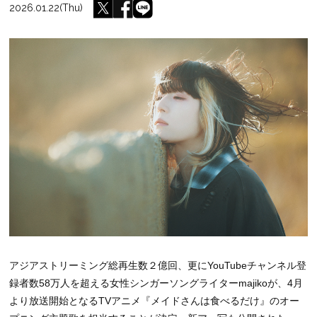
2026.01.22(Thu)
アジアストリーミング総再生数２億回、更にYouTubeチャンネル登
録者数58万人を超える女性シンガーソングライターmajikoが、4月
より放送開始となるTVアニメ『メイドさんは食べるだけ』のオー