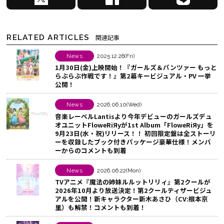
で
a
I
シ
c
N
ェ
e
E
RELATED ARTICLES
関連記事
ア
b
で
す
o
シ
News
2025.12.26(Fri)
1月30日(金)上映開始！『ガールズ＆パンツァー もっと
る
o
ェ
らぶらぶ作戦です！』第2幕キービジュアル・PV 一挙
k
ア
公開！
で
す
シ
る
News
2026.06.10(Wed)
音楽レーベルLantisより今年デビューのガールズデュ
ェ
オユニットFloweRiЯyが1st Album「FloweRiЯy」を
ア
9月23日(水・祝)リリース！！ 初回限定盤は全ストーリ
ーを収録したブック付きパッケージ豪華仕様！メンバ
す
ーからのコメントも到着
る
News
2026.06.22(Mon)
TVアニメ『魔法の姉妹ルルットリリィ』第2クールが
2026年10月より放送決定！第2クールティザービジュ
アルを公開！新キャラクター新木あさひ（CV:根本京
里）も解禁！コメントも到着！