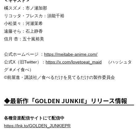
＜キャスト＞
橘スズメ：市ノ瀬加那
リコッタ・フレスカ：須能千裕
小松菜々：河瀬茉希
遠藤そら：石上静香
信月 杏：五十嵐裕美
公式ホームページ ：
https://meitabe-anime.com/
公式X（旧Twitter）：
https://x.com/lovetoeat_maid
（ハッシュタ
グ #メイ食べ）
©前屋進・講談社／食べるだけを見てるだけの製作委員会
◆最新作「GOLDEN JUNKIE」リリース情報
各種音楽配信サイトにて配信中
https://lnk.to/GOLDEN_JUNKIEPR