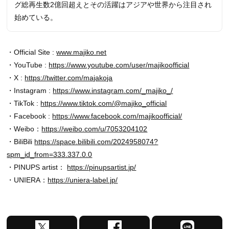
グ総再生数2億回超えとその活躍はアジアや世界から注目され
始めている。
・Official Site :
www.majiko.net
・YouTube :
https://www.youtube.com/user/majikoofficial
・X :
https://twitter.com/majakoja
・Instagram :
https://www.instagram.com/_majiko_/
・TikTok :
https://www.tiktok.com/@majiko_official
・Facebook :
https://www.facebook.com/majikoofficial/
・Weibo：
https://weibo.com/u/7053204102
・BiliBili
https://space.bilibili.com/2024958074?
spm_id_from=333.337.0.0
・PINUPS artist：
https://pinupsartist.jp/
・UNIERA：
https://uniera-label.jp/
X
F
L