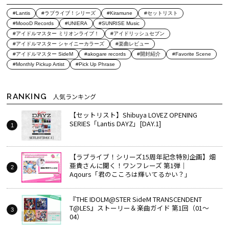
#Lantis
#ラブライブ！シリーズ
#Kiramune
#セットリスト
#MoooD Records
#UNIERA
#SUNRISE Music
#アイドルマスター ミリオンライブ！
#アイドリッシュセブン
#アイドルマスター シャイニーカラーズ
#楽曲レビュー
#アイドルマスター SideM
#akogare records
#開封紹介
#Favorite Scene
#Monthly Pickup Artist
#Pick Up Phrase
RANKING
人気ランキング
【セットリスト】Shibuya LOVEZ OPENING
SERIES「Lantis DAYZ」[DAY.1]
【ラブライブ！シリーズ15周年記念特別企画】畑
亜貴さんに聞く！ワンフレーズ 第1弾｜
Aqours「君のこころは輝いてるかい？」
『THE IDOLM@STER SideM TRANSCENDENT
T@LES』ストーリー＆楽曲ガイド 第1回（01～
04）