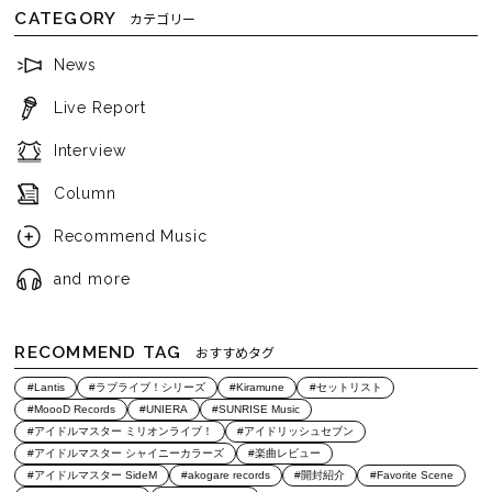
CATEGORY
カテゴリー
News
Live Report
Interview
Column
Recommend Music
and more
RECOMMEND TAG
おすすめタグ
#Lantis
#ラブライブ！シリーズ
#Kiramune
#セットリスト
#MoooD Records
#UNIERA
#SUNRISE Music
#アイドルマスター ミリオンライブ！
#アイドリッシュセブン
#アイドルマスター シャイニーカラーズ
#楽曲レビュー
#アイドルマスター SideM
#akogare records
#開封紹介
#Favorite Scene