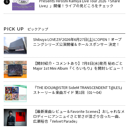
Presents Hiroshi Kamiya Live Tour 2026『Share
Live』」開催！ライブの見どころをチェック
PICK UP
ピックアップ
Shibuya LOVEZが2026年6月27日(土)にOPEN！オープ
ニングシリーズ公演開催＆ホールスポンサー 決定！
【開封紹介・コメントあり】7月8日(水)発売 秘めごと
Major 1st Mini Album『くろいもり』を開封レビュー！
『THE IDOLM@STER SideM TRANSCENDENT T@LES』
ストーリー＆楽曲ガイド 第1回（01～04）
【最新楽曲レビュー＆Favorite Scenes】おしゃれなメ
ロディーにアンニュイさと甘さが混ざり合った一曲、
広瀬裕也「Velvet Parade」