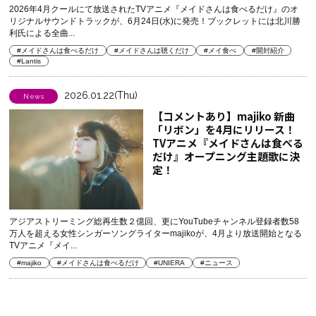
2026年4月クールにて放送されたTVアニメ『メイドさんは食べるだけ』のオ
リジナルサウンドトラックが、6月24日(水)に発売！ブックレットには北川勝
利氏による全曲...
#メイドさんは食べるだけ
#メイドさんは聴くだけ
#メイ食べ
#開封紹介
#Lantis
2026.01.22(Thu)
News
【コメントあり】majiko 新曲
「リボン」を4月にリリース！
TVアニメ『メイドさんは食べる
だけ』オープニング主題歌に決
定！
アジアストリーミング総再生数２億回、更にYouTubeチャンネル登録者数58
万人を超える女性シンガーソングライターmajikoが、4月より放送開始となる
TVアニメ『メイ...
#majiko
#メイドさんは食べるだけ
#UNIERA
#ニュース