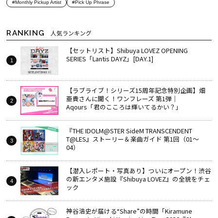
#Monthly Pickup Artist
#Pick Up Phrase
RANKING
人気ランキング
【セットリスト】Shibuya LOVEZ OPENING
SERIES「Lantis DAYZ」[DAY.1]
【ラブライブ！シリーズ15周年記念特別企画】畑
亜貴さんに聞く！ワンフレーズ 第1弾｜
Aqours「君のこころは輝いてるかい？」
『THE IDOLM@STER SideM TRANSCENDENT
T@LES』ストーリー＆楽曲ガイド 第1回（01～
04）
【潜入レポート・写真あり】ついにオープン！渋谷
の新エンタメ施設『Shibuya LOVEZ』の全貌をチェ
ック
神谷浩史が届ける“Share”の時間――「Kiramune