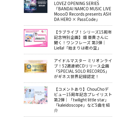
LOVEZ OPENING SERIES
「BANDAI NAMCO MUSIC LIVE
MoooD Records presents ASH
DA HERO × PassCode」
【ラブライブ！シリーズ15周年
記念特別企画】畑 亜貴さんに
聞く！ワンフレーズ 第3弾｜
Liella!「始まりは君の空」
アイドルマスター ミリオンライ
ブ！52週連続CDリリース企画
「SPECIAL SOLO RECORDS」
がギネス世界記録認定！
【コメントあり】ChouChoデ
ビュー15周年記念プレイリスト
第2弾｜「twilight little star」
「kaleidoscope」など5曲を紹
介