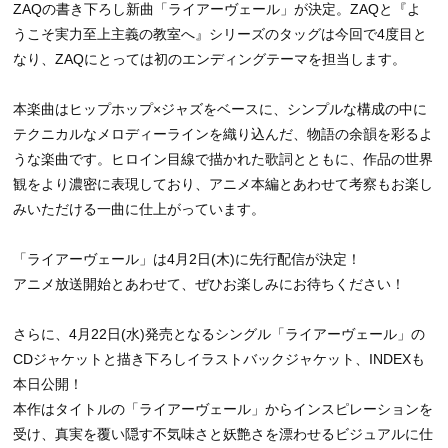
ZAQの書き下ろし新曲「ライアーヴェール」が決定。ZAQと『よ
うこそ実力至上主義の教室へ』シリーズのタッグは今回で4度目と
なり、ZAQにとっては初のエンディングテーマを担当します。
本楽曲はヒップホップ×ジャズをベースに、シンプルな構成の中に
テクニカルなメロディーラインを織り込んだ、物語の余韻を彩るよ
うな楽曲です。ヒロイン目線で描かれた歌詞とともに、作品の世界
観をより濃密に表現しており、アニメ本編とあわせて考察もお楽し
みいただける一曲に仕上がっています。
「ライアーヴェール」は4月2日(木)に先行配信が決定！
アニメ放送開始とあわせて、ぜひお楽しみにお待ちください！
さらに、4月22日(水)発売となるシングル「ライアーヴェール」の
CDジャケットと描き下ろしイラストバックジャケット、INDEXも
本日公開！
本作はタイトルの「ライアーヴェール」からインスピレーションを
受け、真実を覆い隠す不気味さと妖艶さを漂わせるビジュアルに仕