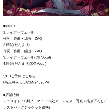
■INDEX
1.ライアーヴェール
作詞・作曲・編曲：ZAQ
2.暗闘(だんまり)
作詞・作曲・編曲：ZAQ
3.ライアーヴェール(Off Vocal)
4.暗闘(だんまり)(Off Vocal)
▽CDご予約はこちら
https://lnk.to/LACM-24820PR
■店舗特典
アニメイト：L判ブロマイド 2枚(アーティスト写真＋描き下ろしイ
ラストバックジャケット絵柄)