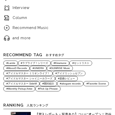
Interview
Column
Recommend Music
and more
RECOMMEND TAG
おすすめタグ
#Lantis
#ラブライブ！シリーズ
#Kiramune
#セットリスト
#MoooD Records
#UNIERA
#SUNRISE Music
#アイドルマスター ミリオンライブ！
#アイドリッシュセブン
#アイドルマスター シャイニーカラーズ
#楽曲レビュー
#アイドルマスター SideM
#開封紹介
#akogare records
#Favorite Scene
#Monthly Pickup Artist
#Pick Up Phrase
RANKING
人気ランキング
【潜入レポート・写真あり】ついにオープン！渋谷