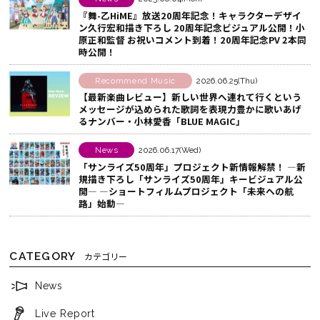
ェ
『舞-乙HiME』放送20周年記念！キャラクターデザイ
ア
ン久行宏和描き下ろし 20周年記念ビジュアル公開！小
原正和監督 お祝いコメント到着！20周年記念PV 2本同
す
時公開！
る
Recommend Music
2026.06.25(Thu)
【最新楽曲レビュー】新しい世界へ連れて行くという
メッセージが込められた歌詞を表現力豊かに歌いあげ
るナンバー・小林愛香「BLUE MAGIC」
News
2026.06.17(Wed)
「サンライズ50周年」プロジェクト新情報解禁！ ―新
規描き下ろし「サンライズ50周年」キービジュアル公
開― ―ショートフィルムプロジェクト「未来への航
路」始動―
CATEGORY
カテゴリー
News
Live Report