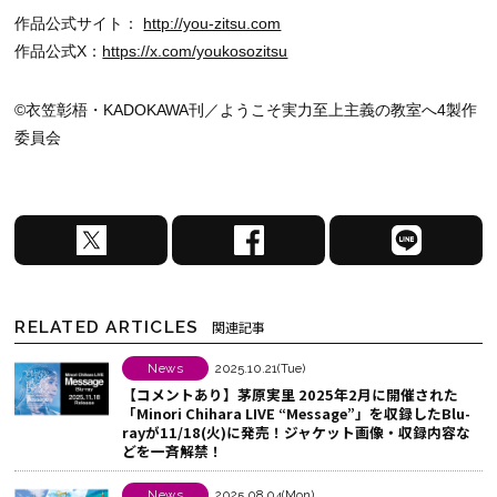
作品公式サイト：
http://you-zitsu.com
作品公式X：
https://x.com/youkosozitsu
©衣笠彰梧・KADOKAWA刊／ようこそ実力至上主義の教室へ4製作
委員会
X
F
L
で
a
I
シ
c
N
ェ
e
E
RELATED ARTICLES
関連記事
ア
b
で
す
o
シ
News
2025.10.21(Tue)
【コメントあり】茅原実里 2025年2月に開催された
る
o
ェ
「Minori Chihara LIVE “Message”」を収録したBlu-
k
ア
rayが11/18(火)に発売！ジャケット画像・収録内容な
どを一斉解禁！
で
す
シ
る
News
2025.08.04(Mon)