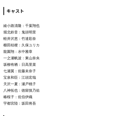
キャスト
綾小路清隆：千葉翔也
堀北鈴音：鬼頭明里
軽井沢恵：竹達彩奈
櫛田桔梗：久保ユリカ
龍園翔：水中雅章
一之瀬帆波：東山奈央
坂柳有栖：日高里菜
七瀬翼：佐藤未奈子
宝泉和臣：江頭宏哉
天沢一夏：瀬戸桃子
八神拓也：徳留慎乃佑
椿桜子：佐伯伊織
宇都宮陸：坂田将吾