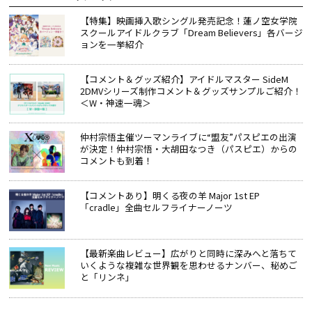
【特集】映画挿入歌シングル発売記念！蓮ノ空女学院
スクールアイドルクラブ「Dream Believers」各バージ
ョンを一挙紹介
【コメント＆グッズ紹介】アイドルマスター SideM
2DMVシリーズ制作コメント＆グッズサンプルご紹介！
＜W・神速一魂＞
仲村宗悟主催ツーマンライブに“盟友”パスピエの出演
が決定！仲村宗悟・大胡田なつき（パスピエ）からの
コメントも到着！
【コメントあり】明くる夜の羊 Major 1st EP
「cradle」全曲セルフライナーノーツ
【最新楽曲レビュー】広がりと同時に深みへと落ちて
いくような複雑な世界観を思わせるナンバー、秘めご
と「リンネ」