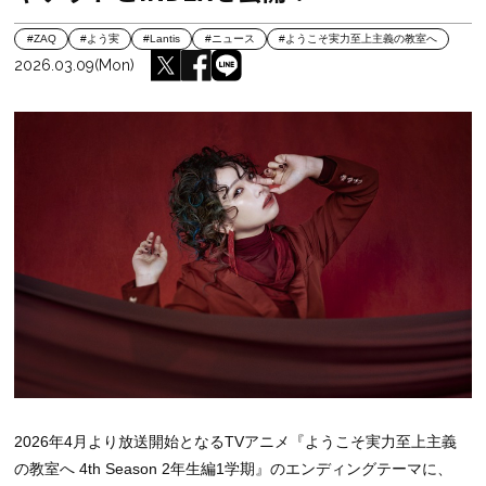
#ZAQ
#よう実
#Lantis
#ニュース
#ようこそ実力至上主義の教室へ
2026.03.09(Mon)
2026年4月より放送開始となるTVアニメ『ようこそ実力至上主義
の教室へ 4th Season 2年生編1学期』のエンディングテーマに、