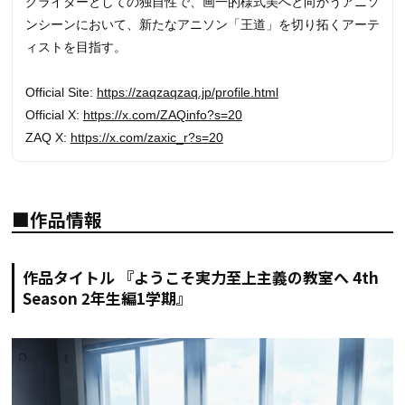
グライターとしての独自性で、画一的様式美へと向かうアニソ
ンシーンにおいて、新たなアニソン「王道」を切り拓くアーテ
ィストを目指す。
Official Site:
https://zaqzaqzaq.jp/profile.html
Official X:
https://x.com/ZAQinfo?s=20
ZAQ X:
https://x.com/zaxic_r?s=20
■作品情報
作品タイトル 『ようこそ実力至上主義の教室へ 4th
Season 2年生編1学期』