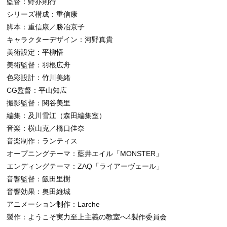
監督：野亦則行
シリーズ構成：重信康
脚本：重信康／勝冶京子
キャラクターデザイン：河野真貴
美術設定：平柳悟
美術監督：羽根広舟
色彩設計：竹川美緒
CG監督：平山知広
撮影監督：関谷美里
編集：及川雪江（森田編集室）
音楽：横山克／橋口佳奈
音楽制作：ランティス
オープニングテーマ：藍井エイル「MONSTER」
エンディングテーマ：ZAQ「ライアーヴェール」
音響監督：飯田里樹
音響効果：奥田維城
アニメーション制作：Larche
製作：ようこそ実力至上主義の教室へ4製作委員会