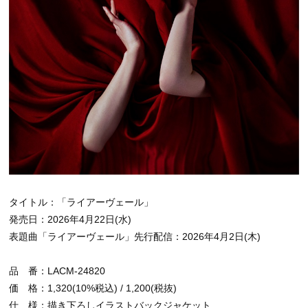
タイトル：「ライアーヴェール」
発売日：2026年4月22日(水)
表題曲「ライアーヴェール」先行配信：2026年4月2日(木)
品 番：LACM-24820
価 格：1,320(10%税込) / 1,200(税抜)
仕 様：描き下ろしイラストバックジャケット