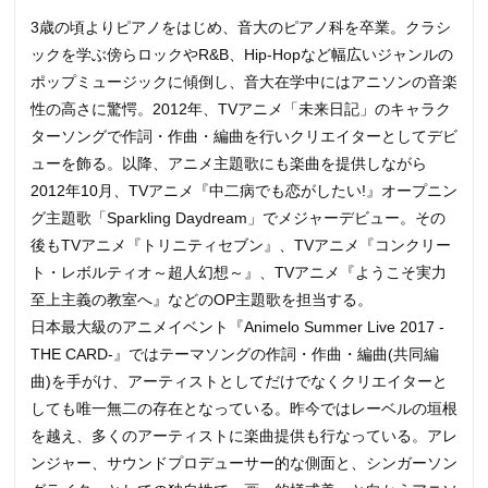
3歳の頃よりピアノをはじめ、音大のピアノ科を卒業。クラシ
ックを学ぶ傍らロックやR&B、Hip-Hopなど幅広いジャンルの
ポップミュージックに傾倒し、音大在学中にはアニソンの音楽
性の高さに驚愕。2012年、TVアニメ「未来日記」のキャラク
ターソングで作詞・作曲・編曲を行いクリエイターとしてデビ
ューを飾る。以降、アニメ主題歌にも楽曲を提供しながら
2012年10月、TVアニメ『中二病でも恋がしたい!』オープニン
グ主題歌「Sparkling Daydream」でメジャーデビュー。その
後もTVアニメ『トリニティセブン』、TVアニメ『コンクリー
ト・レボルティオ～超人幻想～』、TVアニメ『ようこそ実力
至上主義の教室へ』などのOP主題歌を担当する。
日本最大級のアニメイベント『Animelo Summer Live 2017 -
THE CARD-』ではテーマソングの作詞・作曲・編曲(共同編
曲)を手がけ、アーティストとしてだけでなくクリエイターと
しても唯一無二の存在となっている。昨今ではレーベルの垣根
を越え、多くのアーティストに楽曲提供も行なっている。アレ
ンジャー、サウンドプロデューサー的な側面と、シンガーソン