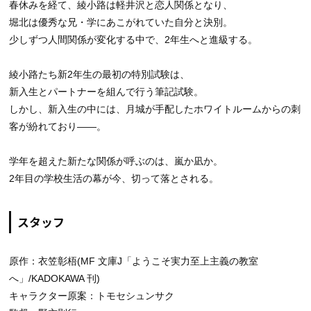
春休みを経て、綾小路は軽井沢と恋人関係となり、
堀北は優秀な兄・学にあこがれていた自分と決別。
少しずつ人間関係が変化する中で、2年生へと進級する。
綾小路たち新2年生の最初の特別試験は、
新入生とパートナーを組んで行う筆記試験。
しかし、新入生の中には、月城が手配したホワイトルームからの刺
客が紛れており――。
学年を超えた新たな関係が呼ぶのは、嵐か凪か。
2年目の学校生活の幕が今、切って落とされる。
スタッフ
原作：衣笠彰梧(MF 文庫J「ようこそ実力至上主義の教室
へ」/KADOKAWA 刊)
キャラクター原案：トモセシュンサク