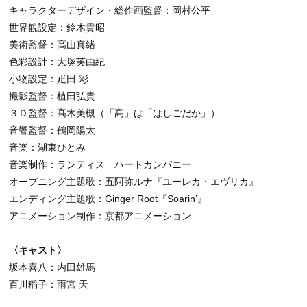
キャラクターデザイン・総作画監督：岡村公平
世界観設定：鈴木貴昭
美術監督：高山真緒
色彩設計：大塚芙由紀
小物設定：疋田 彩
撮影監督：植田弘貴
３Ｄ監督：髙木美槻（「髙」は「はしごだか」）
音響監督：鶴岡陽太
音楽：湖東ひとみ
音楽制作：ランティス ハートカンパニー
オープニング主題歌：五阿弥ルナ『ユーレカ・エヴリカ』
エンディング主題歌：Ginger Root『Soarin’』
アニメーション制作：京都アニメーション
〈キャスト〉
坂本喜八：内田雄馬
百川稲子：雨宮 天