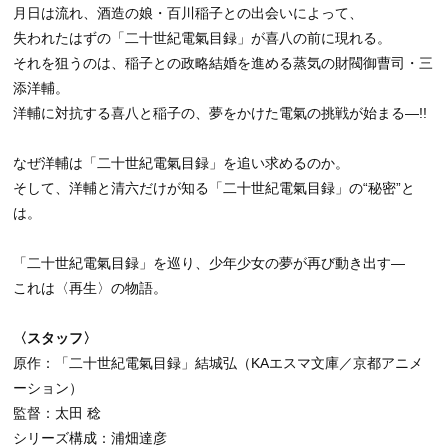
月日は流れ、酒造の娘・百川稲子との出会いによって、
失われたはずの「二十世紀電氣目録」が喜八の前に現れる。
それを狙うのは、稲子との政略結婚を進める蒸気の財閥御曹司・三
添洋輔。
洋輔に対抗する喜八と稲子の、夢をかけた電氣の挑戦が始まる―!!
なぜ洋輔は「二十世紀電氣目録」を追い求めるのか。
そして、洋輔と清六だけが知る「二十世紀電氣目録」の“秘密”と
は。
「二十世紀電氣目録」を巡り、少年少女の夢が再び動き出す―
これは〈再生〉の物語。
〈スタッフ〉
原作：「二十世紀電氣目録」結城弘（KAエスマ文庫／京都アニメ
ーション）
監督：太田 稔
シリーズ構成：浦畑達彦