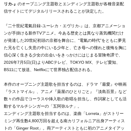
リカ-』
のオープニング主題歌とエンディング主題歌が各種音楽配
信サイトにてデジタルリリースされることが決定した。
『二十世紀電氣目録-ユーレカ・エヴリカ-』は、京都アニメーショ
ンが手掛ける新作TVアニメ。今ある歴史とは異なり蒸気機関だけ
が発達した20世紀初頭の京都を舞台に、“電氣の時代”をともに夢見
た兄を亡くし失意の中にいる少年と、亡き母への憧れと後悔を胸に
信心深く生きる少女の出会いをきっかけにはじまる冒険奇譚で、
2026年7月5日(日)よりABCテレビ、TOKYO MX、テレビ愛知、
BS11にて放送、Netflixにて世界独占配信される。
本作のオープニング主題歌を担当するのは、ドラマ『最愛』や映画
『ラストマイル』、アニメ『薬屋のひとりごと』『淡島百景』など
数々の作品でコーラスや挿入歌の歌唱を担当し、作詞家としても活
動するマルチシンガーの「五阿弥ルナ」。
エンディング主題歌を担当するのは、楽曲「Lorreta」がストリー
ミング再生数4,800万回を超える南カリフォルニア出身アーティス
トの「Ginger Root」。両アーティストともに初のアニメタイアッ