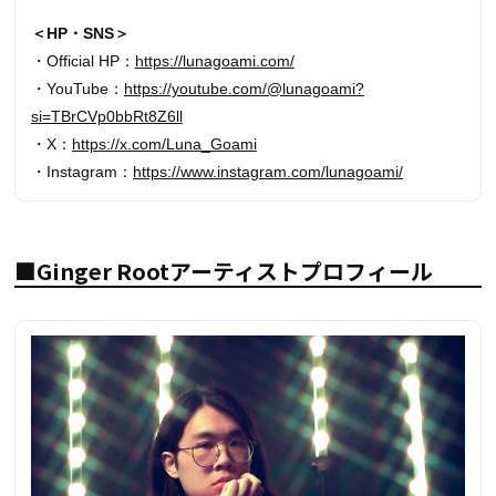
＜HP・SNS＞
・Official HP：
https://lunagoami.com/
・YouTube：
https://youtube.com/@lunagoami?
si=TBrCVp0bbRt8Z6ll
・X：
https://x.com/Luna_Goami
・Instagram：
https://www.instagram.com/lunagoami/
■Ginger Rootアーティストプロフィール