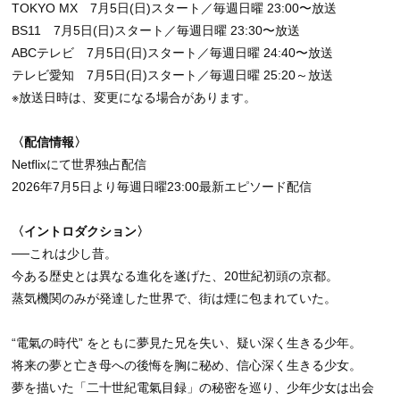
TOKYO MX 7月5日(日)スタート／毎週日曜 23:00〜放送
BS11 7月5日(日)スタート／毎週日曜 23:30〜放送
ABCテレビ 7月5日(日)スタート／毎週日曜 24:40〜放送
テレビ愛知 7月5日(日)スタート／毎週日曜 25:20～放送
※放送日時は、変更になる場合があります。
〈配信情報〉
Netflixにて世界独占配信
2026年7月5日より毎週日曜23:00最新エピソード配信
〈イントロダクション〉
──これは少し昔。
今ある歴史とは異なる進化を遂げた、20世紀初頭の京都。
蒸気機関のみが発達した世界で、街は煙に包まれていた。
“電氣の時代” をともに夢見た兄を失い、疑い深く生きる少年。
将来の夢と亡き母への後悔を胸に秘め、信心深く生きる少女。
夢を描いた「二十世紀電氣目録」の秘密を巡り、少年少女は出会