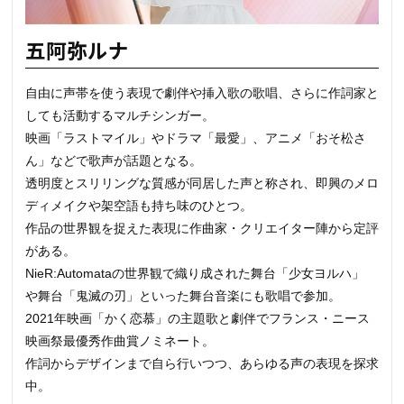
五阿弥ルナ
自由に声帯を使う表現で劇伴や挿入歌の歌唱、さらに作詞家と
しても活動するマルチシンガー。
映画「ラストマイル」やドラマ「最愛」、アニメ「おそ松さ
ん」などで歌声が話題となる。
透明度とスリリングな質感が同居した声と称され、即興のメロ
ディメイクや架空語も持ち味のひとつ。
作品の世界観を捉えた表現に作曲家・クリエイター陣から定評
がある。
NieR:Automataの世界観で織り成された舞台「少女ヨルハ」
や舞台「鬼滅の刃」といった舞台音楽にも歌唱で参加。
2021年映画「かく恋慕」の主題歌と劇伴でフランス・ニース
映画祭最優秀作曲賞ノミネート。
作詞からデザインまで自ら行いつつ、あらゆる声の表現を探求
中。