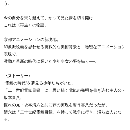
う。
今の自分を乗り越えて、かつて見た夢を切り開け──！
これは〈再生〉の物語。
京都アニメーションの新境地。
印象派絵画を思わせる挑戦的な美術背景と、緻密なアニメーション
表現で、
激動と革新の時代に輝いた少年少女の夢を描く──。
〈ストーリー〉
“電氣の時代”を夢見る少年たちがいた。
「二十世紀電氣目録」に、思い描く電氣の発明を書き込む主人公・
坂本喜八。
憧れの兄・坂本清六と共に夢の実現を誓う喜八だったが、
清六は「二十世紀電氣目録」を持って戦争に行き、帰らぬ人とな
る。