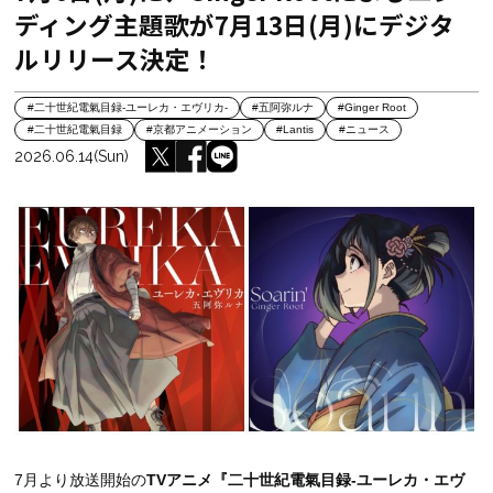
ディング主題歌が7月13日(月)にデジタ
ルリリース決定！
#二十世紀電氣目録-ユーレカ・エヴリカ-
#五阿弥ルナ
#Ginger Root
#二十世紀電氣目録
#京都アニメーション
#Lantis
#ニュース
2026.06.14(Sun)
7月より放送開始の
TVアニメ『二十世紀電氣目録-ユーレカ・エヴ