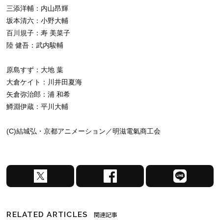
三添洋輔：内山昂輝
坂本清六：小野大輔
百川規子：寿 美菜子
陸 健吾：武内駿輔
原島すず：大地 葉
大倉ケイト：川井田夏海
矢倉弥治郎：浦 和希
鱒淵伊蔵：平川大輔
(C)結城弘・京都アニメーション／明滋電氣商工会
X
F
L
で
a
I
シ
c
N
ェ
e
E
RELATED ARTICLES
関連記事
ア
b
で