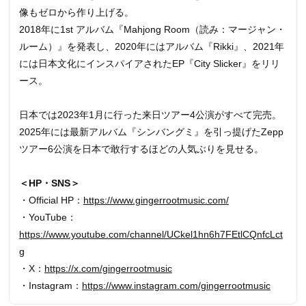
像もゼロから作り上げる。
2018年に1st アルバム『Mahjong Room（読み：マージャン・
ルーム）』を発表し、2020年にはアルバム『Rikki』、2021年
には日本文化にインスパイアされたEP『City Slicker』をリリ
ース。
日本では2023年1月に行った来日ツアー4公演がすべて完売。
2025年には最新アルバム『シンバングミ』を引っ提げたZepp
ツアー6公演を日本で敢行するほどの人気ぶりを見せる。
＜HP・SNS＞
・Official HP：
https://www.gingerrootmusic.com/
・YouTube：
https://www.youtube.com/channel/UCkel1hn6h7FEtlCQnfcLct
g
・X：
https://x.com/gingerrootmusic
・Instagram：
https://www.instagram.com/gingerrootmusic