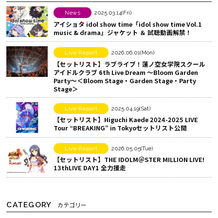
す
o
シ
News
2025.03.14(Fri)
アイショタ idol show time「idol show time Vol.1
る
o
ェ
music & drama」ジャケット ＆ 試聴動画解禁！
k
ア
で
す
Live Report
2026.06.01(Mon)
シ
る
【セットリスト】ラブライブ！蓮ノ空女学院スクール
アイドルクラブ 6th Live Dream ～Bloom Garden
ェ
Party～＜Bloom Stage・Garden Stage・Party
ア
Stage＞
す
Live Report
2025.04.19(Sat)
る
【セットリスト】Higuchi Kaede 2024-2025 LIVE
Tour “BREAKING” in Tokyoセットリスト公開
Live Report
2026.05.05(Tue)
【セットリスト】THE IDOLM＠STER MILLION LIVE!
13thLIVE DAY1 全力援走
CATEGORY
カテゴリー