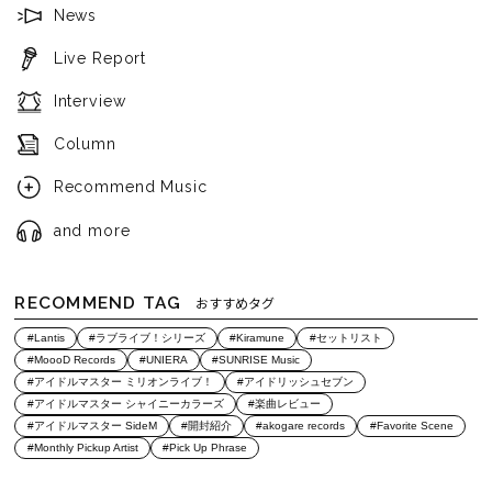
News
Live Report
Interview
Column
Recommend Music
and more
RECOMMEND TAG
おすすめタグ
#Lantis
#ラブライブ！シリーズ
#Kiramune
#セットリスト
#MoooD Records
#UNIERA
#SUNRISE Music
#アイドルマスター ミリオンライブ！
#アイドリッシュセブン
#アイドルマスター シャイニーカラーズ
#楽曲レビュー
#アイドルマスター SideM
#開封紹介
#akogare records
#Favorite Scene
#Monthly Pickup Artist
#Pick Up Phrase