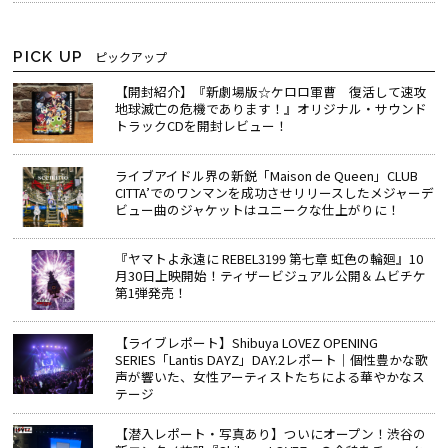
PICK UP
ピックアップ
【開封紹介】『新劇場版☆ケロロ軍曹 復活して速攻
地球滅亡の危機であります！』オリジナル・サウンド
トラックCDを開封レビュー！
ライブアイドル界の新鋭「Maison de Queen」CLUB
CITTA’でのワンマンを成功させリリースしたメジャーデ
ビュー曲のジャケットはユニークな仕上がりに！
『ヤマトよ永遠に REBEL3199 第七章 虹色の輪廻』10
月30日上映開始！ティザービジュアル公開＆ムビチケ
第1弾発売！
【ライブレポート】Shibuya LOVEZ OPENING
SERIES「Lantis DAYZ」DAY.2レポート｜個性豊かな歌
声が響いた、女性アーティストたちによる華やかなス
テージ
【潜入レポート・写真あり】ついにオープン！渋谷の