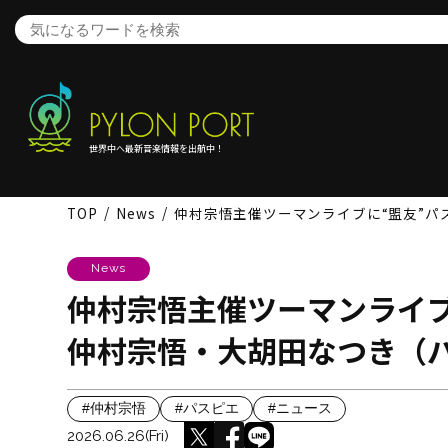
世界中へ最新音楽情報を出航中！
TOP
News
仲村宗悟主催ツーマンライブに“盟友”パ
News
仲村宗悟主催ツーマンライブ
仲村宗悟・大胡田なつき（
#仲村宗悟
#パスピエ
#ニュース
2026.06.26(Fri)