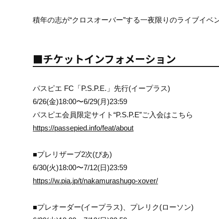
積年の志が“クロスオーバー”する一夜限りのライブイベ
■チケットインフォメーション
パスピエ FC「P.S.P.E.」先行(イープラス)
6/26(金)18:00〜6/29(月)23:59
パスピエ会員限定サイト“P.S.P.E”ご入会はこちら
https://passepied.info/feat/about
■プレリザーブ2次(ぴあ)
6/30(火)18:00〜7/12(日)23:59
https://w.pia.jp/t/nakamurashugo-xover/
■プレオーダー(イープラス)、プレリク(ローソン)