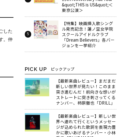
&quot;THIS is US&quot;＜
東京公演＞
【特集】映画挿入歌シング
ル発売記念！蓮ノ空女学院
ごした
スクールアイドルクラブ
「Dream Believers」各バー
す。仲
ジョンを一挙紹介
PICK UP
ピックアップ
【最新楽曲レビュー】まだまだ
新しい世界が見たい！このまま
突き進むんだ！前向きな想いが
ストレートに突き刺さってくる
ナンバー、柿原徹也「DRILL」
【最新楽曲レビュー】新しい世
界へ連れて行くというメッセー
ジが込められた歌詞を表現力豊
かに歌いあげるナンバー・小林