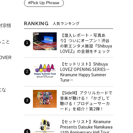
#Pick Up Phrase
RANKING
人気ランキング
仲村宗悟
【潜入レポート・写真あ
り】ついにオープン！渋谷
ること
の新エンタメ施設『Shibuya
LOVEZ』の全貌をチェック
OVER
【セットリスト】Shibuya
LOVEZ OPENING SERIES－
Kiramune Happy Summer
Tune－
にな
【SideM】アクリルカードで
音楽が聴ける！「かざして
聴ける！プロデューサーカ
ード」を紹介！第2弾！
【セットリスト】Kiramune
Presents Daisuke Namikawa
15th Anniversary Hall Tour