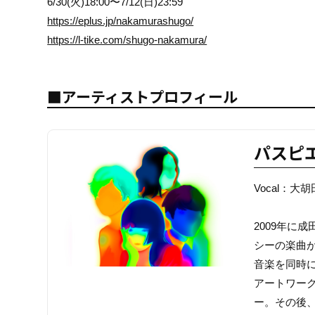
6/30(火)18:00〜7/12(日)23:59
https://eplus.jp/nakamurashugo/
https://l-tike.com/shugo-nakamura/
■アーティストプロフィール
パスピ
Vocal：大胡
2009年に
シーの楽曲が
音楽を同時に
アートワーク
ー。その後