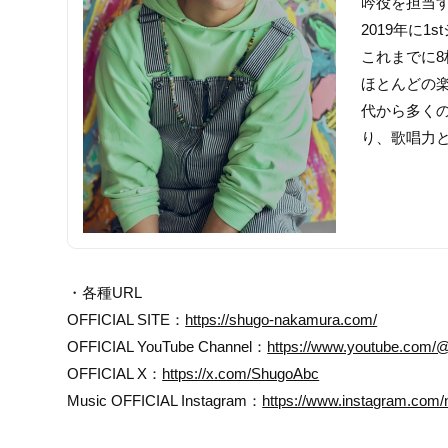
吟役を担当
2019年に1
これまでに
ほとんどの
代から多く
り、歌唱力
・各種URL
OFFICIAL SITE：
https://shugo-nakamura.com/
OFFICIAL YouTube Channel：
https://www.youtube.com/@
OFFICIAL X：
https://x.com/ShugoAbc
Music OFFICIAL Instagram：
https://www.instagram.com/