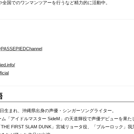
ズや全国でのワンマンツアーを行うなど精力的に活動中。
/@PASSEPIEDChannel
ed.info/
icial
悟
月28日生まれ、沖縄県出身の声優・シンガーソングライター。
ゲーム「アイドルマスター SideM」の天道輝役で声優デビューを果た
HE FIRST SLAM DUNK」宮城リョータ役、「ブルーロック」我