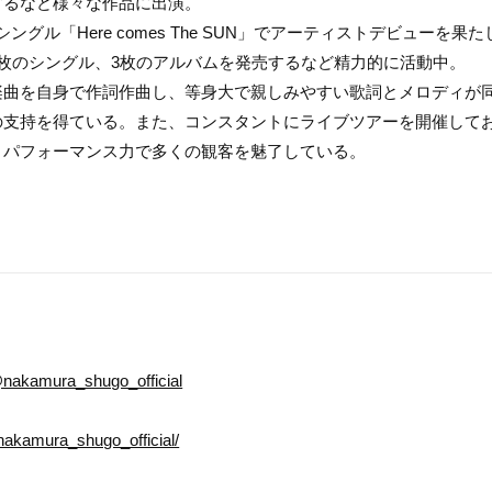
するなど様々な作品に出演。
stシングル「Here comes The SUN」でアーティストデビューを果
8枚のシングル、3枚のアルバムを発売するなど精力的に活動中。
楽曲を自身で作詞作曲し、等身大で親しみやすい歌詞とメロディが
の支持を得ている。また、コンスタントにライブツアーを開催して
とパフォーマンス力で多くの観客を魅了している。
nakamura_shugo_official
nakamura_shugo_official/