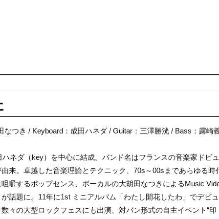
エ
田なつき / Keyboard：成田ハネダ / Guitar：三澤勝洸 / Bass：露崎
成田ハネダ（key）を中心に結成。バンド名はフランスの音楽家ドビ
由来。卓越した音楽理論とテクニック、70s～00sまであらゆる時
咀嚼するポップセンス、ボーカルの大胡田なつきによるMusic Vide
が話題に。11年に1st ミニアルバム「わたし開花したわ」でデビュ
、数々の大型ロックフェスにも出演、対バン形式の自主イベント“印