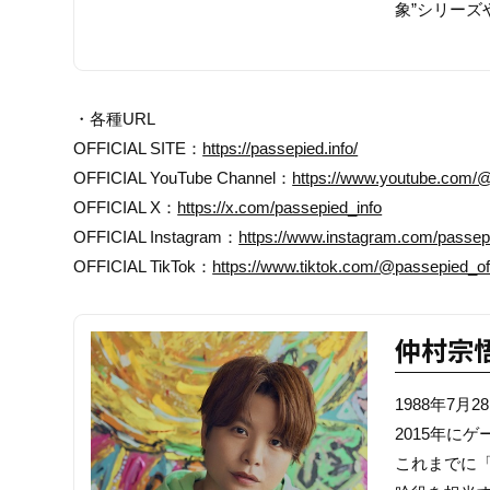
象”シリー
・各種URL
OFFICIAL SITE：
https://passepied.info/
OFFICIAL YouTube Channel：
https://www.youtube.com
OFFICIAL X：
https://x.com/passepied_info
OFFICIAL Instagram：
https://www.instagram.com/passepi
OFFICIAL TikTok：
https://www.tiktok.com/@passepied_off
仲村宗
1988年7
2015年に
これまでに「T