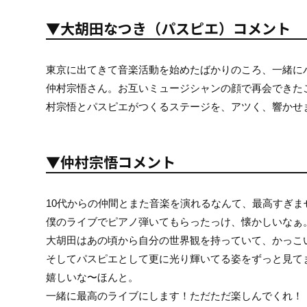
▼大胡田なつき（パスピエ）コメント
東京に出てきて音楽活動を始めたばかりのころ、一緒に
仲村宗悟さん。お互いミュージシャンの顔で再会できた
村宗悟とパスピエがつくるステージを、アツく、響かせ
▼仲村宗悟コメント
10代からの仲間とまた音楽を演れるなんて、最高すぎま
僕のライブでピアノ弾いてもらったっけ、懐かしいなぁ
大胡田はあの頃から自分の世界観を持っていて、かっこ
そしてパスピエとして更に光り輝いてる姿をずっと見て
嬉しいな〜ほんと。
一緒に最高のライブにします！ただただ楽しんでくれ！