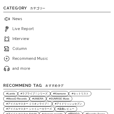
CATEGORY
カテゴリー
News
Live Report
Interview
Column
Recommend Music
and more
RECOMMEND TAG
おすすめタグ
#Lantis
#ラブライブ！シリーズ
#Kiramune
#セットリスト
#MoooD Records
#UNIERA
#SUNRISE Music
#アイドルマスター ミリオンライブ！
#アイドリッシュセブン
#アイドルマスター シャイニーカラーズ
#楽曲レビュー
#アイドルマスター SideM
#akogare records
#開封紹介
#Favorite Scene