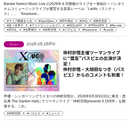
Bandai Namco Music Live の2026年８月開催のライブを一挙紹介！バンダイ
ナムコミュージックライブが運営する音楽レーベル「Lantis（ランティ
ス）」、「Kiramune...
#ライブ開催まとめ
#SparQlew
#田中有紀
#ZAQ
#神谷浩史
#佐々木李子
#アイドリッシュセブン
#IDOLiSH7
#TRIGGER
#Re:vale
#ŹOOĻ
#吉野裕行
#仲村宗悟
#パスピエ
#Kiramune
#Lantis
2026.06.26(Fri)
News
仲村宗悟主催ツーマンライブ
に“盟友”パスピエの出演が決
定！
仲村宗悟・大胡田なつき（パス
ピエ）からのコメントも到着！
声優・シンガーソングライターの仲村宗悟が、2026年8月30日(日)に東京・恵
比寿 The Garden Hallにてツーマンライブ「仲村宗悟presents X OVER」を開
催する。これ...
#仲村宗悟
#パスピエ
#ニュース