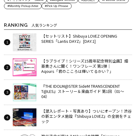
#Monthly Pickup Artist
#Pick Up Phrase
RANKING
人気ランキング
【セットリスト】Shibuya LOVEZ OPENING
SERIES「Lantis DAYZ」[DAY.1]
【ラブライブ！シリーズ15周年記念特別企画】畑
亜貴さんに聞く！ワンフレーズ 第1弾｜
Aqours「君のこころは輝いてるかい？」
『THE IDOLM@STER SideM TRANSCENDENT
T@LES』ストーリー＆楽曲ガイド 第1回（01～
04）
【潜入レポート・写真あり】ついにオープン！渋谷
の新エンタメ施設『Shibuya LOVEZ』の全貌をチェ
ック