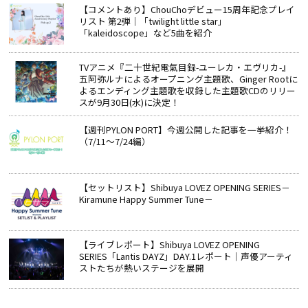
【コメントあり】ChouChoデビュー15周年記念プレイ
リスト 第2弾｜「twilight little star」
「kaleidoscope」など5曲を紹介
TVアニメ『二十世紀電氣目録-ユーレカ・エヴリカ-』
五阿弥ルナによるオープニング主題歌、Ginger Rootに
よるエンディング主題歌を収録した主題歌CDのリリー
スが9月30日(水)に決定！
【週刊PYLON PORT】今週公開した記事を一挙紹介！
（7/11～7/24編）
【セットリスト】Shibuya LOVEZ OPENING SERIES－
Kiramune Happy Summer Tune－
【ライブレポート】Shibuya LOVEZ OPENING
SERIES「Lantis DAYZ」DAY.1レポート｜声優アーティ
ストたちが熱いステージを展開