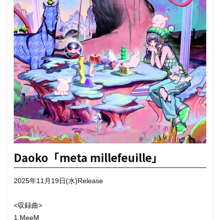
Daoko「meta millefeuille」
2025年11月19日(水)Release
<収録曲>
1.MeeM