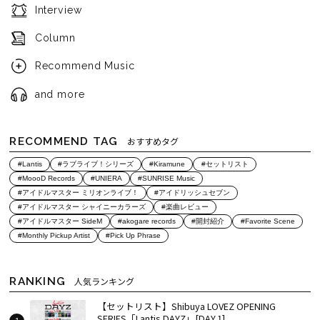
Interview
Column
Recommend Music
and more
RECOMMEND TAG
おすすめタグ
#Lantis
#ラブライブ！シリーズ
#Kiramune
#セットリスト
#MoooD Records
#UNIERA
#SUNRISE Music
#アイドルマスター ミリオンライブ！
#アイドリッシュセブン
#アイドルマスター シャイニーカラーズ
#楽曲レビュー
#アイドルマスター SideM
#akogare records
#開封紹介
#Favorite Scene
#Monthly Pickup Artist
#Pick Up Phrase
RANKING
人気ランキング
【セットリスト】Shibuya LOVEZ OPENING
SERIES「Lantis DAYZ」[DAY.1]