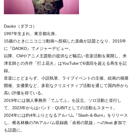
Daoko（ダヲコ）
1997年生まれ、東京都出身。
15歳のときにニコニコ動画へ投稿した楽曲が話題となり、2015年
に『DAOKO』でメジャーデビュー。
以降、CMやアニメ主題歌の提供など幅広い音楽活動を展開し、米
津玄師との共作「打上花火」はYouTubeで6億回を超える再生を記
録。
音楽にとどまらず、小説執筆、ライブイベントの主催、絵画の個展
開催、女優業など、多彩なクリエイティブ活動を通じて国内外から
高い評価を得ている。
2019年には個人事務所「てふてふ」を設立。ソロ活動と並行し
て、2023年からはバンド・QUBITとしての活動もスタート。
2024年には約4年ぶりとなるアルバム『Slash-&-Burn』をリリース
し、椎名林檎の7thアルバム収録曲「余裕の凱旋」へのfeat.参加で
も話題に。