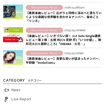
で
す
Recommend Music
2026.04.26(Sun)
シ
る
【最新楽曲レビュー】広がりと同時に深みへと落ちてい
くような複雑な世界観を思わせるナンバー、秘めごと
ェ
「リンネ」
ア
す
Recommend Music
2025.09.10(Wed)
る
【楽曲レビュー】いきづらい部！ 1st Solo Single連続
レビュー第２弾│五桐 玲(CV.宮野 芹)「いつか碧」、駒
形花火(CV.藤野こころ)「HIBANA―火花―」
Recommend Music
2025.05.10(Sat)
【最新楽曲レビュー】真摯な思いが詰まったナンバー、
平野綾「evolutions」
CATEGORY
カテゴリー
News
Live Report