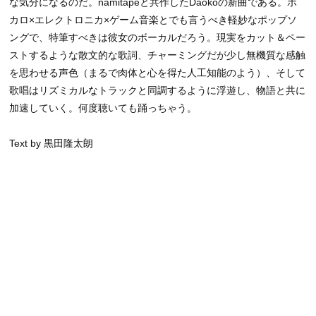
な気分になるのだ。namitapeと共作したDaokoの新曲である。ボ
カロ×エレクトロニカ×ゲーム音楽とでも言うべき軽妙なポップソ
ングで、特筆すべきは彼女のボーカルだろう。現実をカット＆ペー
ストするような散文的な歌詞、チャーミングだが少し無機質な感触
を思わせる声色（まるで肉体と心を得た人工知能のよう）、そして
歌唱はリズミカルなトラックと同調するように浮遊し、物語と共に
加速していく。何度聴いても踊っちゃう。
Text by 黒田隆太朗