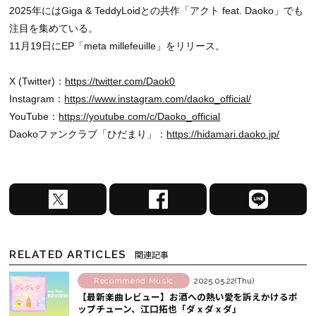
2025年にはGiga & TeddyLoidとの共作「アクト feat. Daoko」でも
注目を集めている。
11月19日にEP「meta millefeuille」をリリース。
X (Twitter)：
https://twitter.com/Daok0
Instagram：
https://www.instagram.com/daoko_official/
YouTube：
https://youtube.com/c/Daoko_official
Daokoファンクラブ「ひだまり」：
https://hidamari.daoko.jp/
X
F
L
で
a
I
シ
c
N
ェ
e
E
RELATED ARTICLES
関連記事
ア
b
で
す
o
シ
Recommend Music
2025.05.22(Thu)
【最新楽曲レビュー】お酒への熱い愛を訴えかけるポ
る
o
ェ
ップチューン、江口拓也「ダ x ダ x ダ」
k
ア