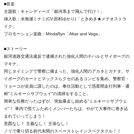
■音楽
主題歌：キャンディーズ「銀河系まで飛んで行け！」
挿入歌：水無瀬ミナミ(CV.田村ゆかり)「ときめき★メテオストラ
イク」
プロモーション楽曲：MindaRyn「Altair and Vega」
■ストーリー
銀河道路交通法違反で逮捕された強化人間のチハルとサイボーグの
マキナ。
同じタイミングで警察に捕まった、強化人間のアカネとカナタ、サ
イボーグのカートとマックスらクセのあるコンビを集め、警察官・
リョーコが全員に課したのは、奉仕活動として惑星間走行列車・通
称"ミルキー☆サブウェイ"の清掃をすること。
簡単な任務だったはずが、突如暴走し始める"ミルキー☆サブウェ
イ"！ 車内で慌てふためくメンバーたちは、やがて大事件に巻き込
まれていってしまう！
意図なし！ 主義なし！ 主張なし！
ノリで乗り切る前代未聞のスペーストレインスペクタクル！！