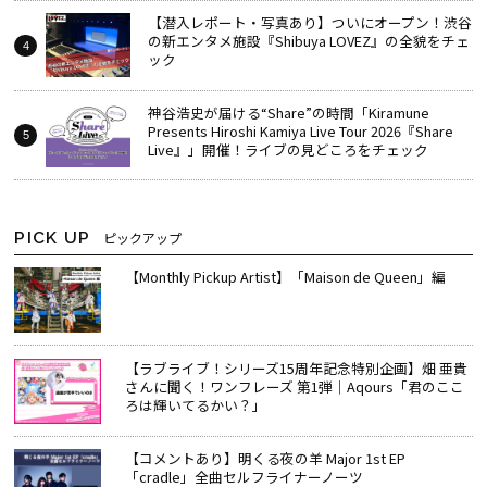
【潜入レポート・写真あり】ついにオープン！渋谷
の新エンタメ施設『Shibuya LOVEZ』の全貌をチェ
ック
神谷浩史が届ける“Share”の時間――「Kiramune
Presents Hiroshi Kamiya Live Tour 2026『Share
Live』」開催！ライブの見どころをチェック
PICK UP
ピックアップ
【Monthly Pickup Artist】「Maison de Queen」編
【ラブライブ！シリーズ15周年記念特別企画】畑 亜貴
さんに聞く！ワンフレーズ 第1弾｜Aqours「君のここ
ろは輝いてるかい？」
【コメントあり】明くる夜の羊 Major 1st EP
「cradle」全曲セルフライナーノーツ