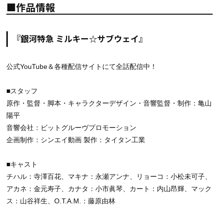
■作品情報
『銀河特急 ミルキー☆サブウェイ』
公式YouTube＆各種配信サイトにて全話配信中！
■スタッフ
原作・監督・脚本・キャラクターデザイン・音響監督・制作：亀山
陽平
音響会社：ビットグルーヴプロモーション
企画制作：シンエイ動画 製作：タイタン工業
■キャスト
チハル：寺澤百花、マキナ：永瀬アンナ、リョーコ：小松未可子、
アカネ：金元寿子、カナタ：小市眞琴、カート：内山昂輝、マック
ス：山谷祥生、O.T.A.M.：藤原由林