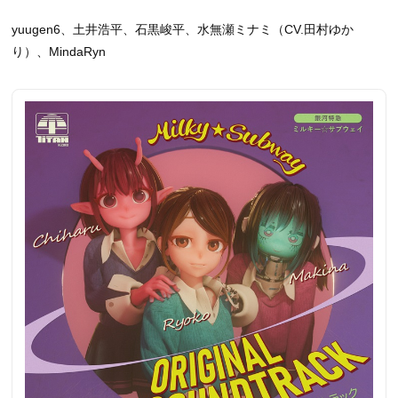
yuugen6、土井浩平、石黒峻平、水無瀬ミナミ（CV.田村ゆか
り）、MindaRyn