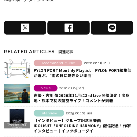
X
F
L
で
a
I
シ
c
N
ェ
e
E
RELATED ARTICLES
関連記事
ア
b
で
す
o
シ
Recommend Music
2026.06.11(Thu)
PYLON PORT Monthly Playlist│PYLON PORT編集部
る
o
ェ
が選ぶ、”雨の日に聴きたい楽曲”
k
ア
で
す
News
2026.01.24(Sat)
シ
る
声優・古川 慎2026年11月に3rd Live 開催決定！出身
地・熊本で初の凱旋ライブ！コメントが到着
ェ
ア
Interview
2025.06.10(Tue)
す
【インタビュー】グループ記念日楽曲
る
IDOLiSH7「UNFOLDiNG HARMONY」配信記念！作家
インタビュー│イワツボコーダイ