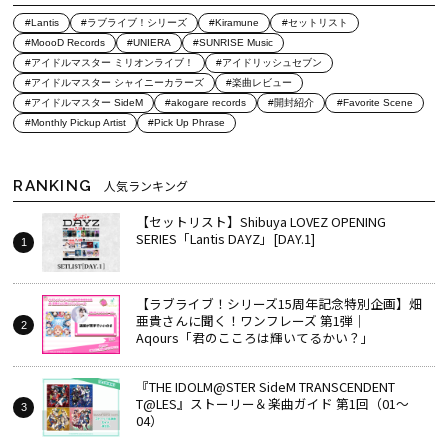
#Lantis
#ラブライブ！シリーズ
#Kiramune
#セットリスト
#MoooD Records
#UNIERA
#SUNRISE Music
#アイドルマスター ミリオンライブ！
#アイドリッシュセブン
#アイドルマスター シャイニーカラーズ
#楽曲レビュー
#アイドルマスター SideM
#akogare records
#開封紹介
#Favorite Scene
#Monthly Pickup Artist
#Pick Up Phrase
RANKING
人気ランキング
【セットリスト】Shibuya LOVEZ OPENING
SERIES「Lantis DAYZ」[DAY.1]
【ラブライブ！シリーズ15周年記念特別企画】畑
亜貴さんに聞く！ワンフレーズ 第1弾｜
Aqours「君のこころは輝いてるかい？」
『THE IDOLM@STER SideM TRANSCENDENT
T@LES』ストーリー＆楽曲ガイド 第1回（01～
04）