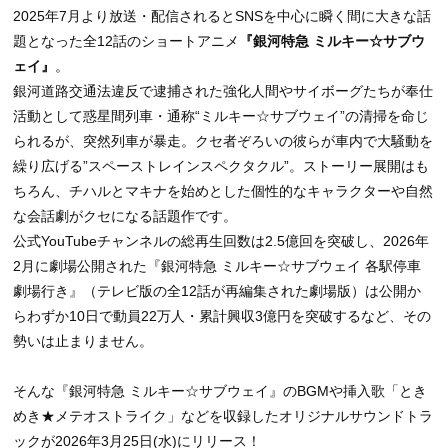
2025年7月より放送・配信されるとSNSを中心に瞬く間に大きな話
題となった全12話のショートアニメ
『銀河特急 ミルキー☆サブウ
ェイ』
。
銀河道路交通法違反で逮捕された強化人間やサイボーグたちが奉仕
活動として惑星間列車・通称“ミルキー☆サブウェイ”の清掃を命じ
られるが、突然列車が暴走。クセ者ぞろいの彼らが車内で大騒動を
繰り広げる”スペーストレインスペクタクル”。ストーリー展開はも
ちろん、チハルとマキナを始めとした個性的なキャラクターや自然
な会話劇がクセになる話題作です。
公式YouTubeチャンネルの総再生回数は2.5億回を突破し、2026年
2月に劇場公開された『銀河特急 ミルキー☆サブウェイ 各駅停車
劇場行き』（テレビ版の全12話が再編集された劇場版）は公開か
らわずか10日で動員22万人・累計興収3億円を突破するなど、その
勢いは止まりません。
そんな『銀河特急 ミルキー☆サブウェイ』のBGMや挿入歌「とき
めき★メテオストライク」などを収録したオリジナルサウンドトラ
ックが2026年3月25日(水)にリリース！