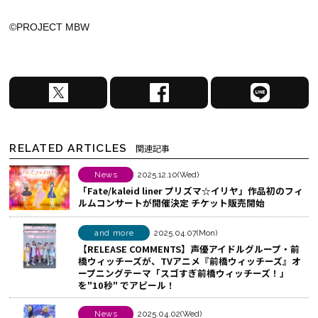
©PROJECT MBW
X
F
L
で
a
I
シ
c
N
ェ
e
E
RELATED ARTICLES
関連記事
ア
b
で
す
o
シ
News
2025.12.10(Wed)
「Fate/kaleid liner プリズマ☆イリヤ」作品初のフィ
る
o
ェ
ルムコンサートが開催決定 チケット販売開始
k
ア
で
す
and more
2025.04.07(Mon)
シ
る
【RELEASE COMMENTS】声優アイドルグループ・前
橋ウィッチーズが、TVアニメ『前橋ウィッチーズ』オ
ェ
ープニングテーマ「スゴすぎ前橋ウィッチーズ！」
ア
を"10秒" でアピール！
す
News
2025.04.02(Wed)
る