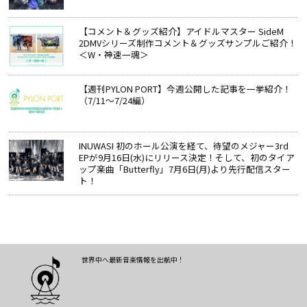
【コメント＆グッズ紹介】アイドルマスター SideM
2DMVシリーズ制作コメント＆グッズサンプルご紹介！
＜W・神速一魂＞
【週刊PYLON PORT】今週公開した記事を一挙紹介！
（7/11～7/24編）
INUWASI 初のホール公演を経て、待望のメジャー3rd
EPが9月16日(水)にリリース決定！そして、初のタイア
ップ楽曲「Butterfly」7月6日(月)より先行配信スター
ト！
世界中へ最新音楽情報を出航中！