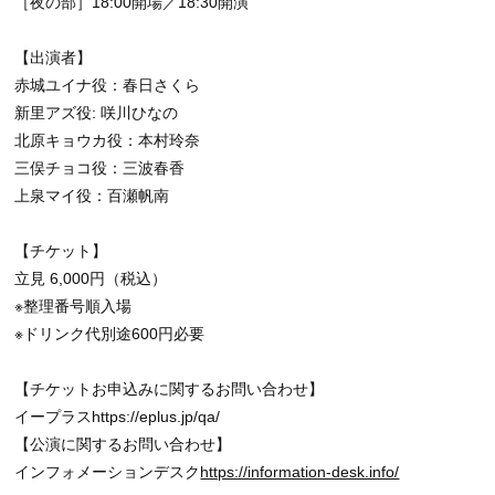
［夜の部］18:00開場／18:30開演
【出演者】
赤城ユイナ役：春日さくら
新里アズ役: 咲川ひなの
北原キョウカ役：本村玲奈
三俣チョコ役：三波春香
上泉マイ役：百瀬帆南
【チケット】
立見 6,000円（税込）
※整理番号順入場
※ドリンク代別途600円必要
【チケットお申込みに関するお問い合わせ】
イープラスhttps://eplus.jp/qa/
【公演に関するお問い合わせ】
インフォメーションデスク
https://information-desk.info/