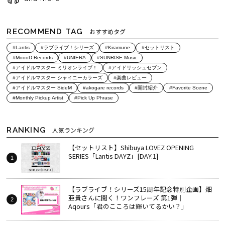
RECOMMEND TAG
おすすめタグ
#Lantis
#ラブライブ！シリーズ
#Kiramune
#セットリスト
#MoooD Records
#UNIERA
#SUNRISE Music
#アイドルマスター ミリオンライブ！
#アイドリッシュセブン
#アイドルマスター シャイニーカラーズ
#楽曲レビュー
#アイドルマスター SideM
#akogare records
#開封紹介
#Favorite Scene
#Monthly Pickup Artist
#Pick Up Phrase
RANKING
人気ランキング
【セットリスト】Shibuya LOVEZ OPENING
SERIES「Lantis DAYZ」[DAY.1]
【ラブライブ！シリーズ15周年記念特別企画】畑
亜貴さんに聞く！ワンフレーズ 第1弾｜
Aqours「君のこころは輝いてるかい？」