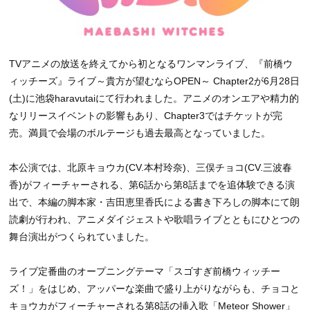
TVアニメの放送を終えてから初となるワンマンライブ、『前橋ウ
ィッチーズ』ライブ～貴方が望むならOPEN～ Chapter2が6月28日
(土)に池袋haravutaiにて行われました。アニメのオンエアや精力的
なリリースイベントの影響もあり、Chapter3ではチケットが完
売。満員で会場のボルテージも過去最高となっていました。
本公演では、北原キョウカ(CV.本村玲奈)、三俣チョコ(CV.三波春
香)がフィーチャーされる、第6話から第8話までを追体験できる演
出で、本編の脚本家・吉田恵里香氏による書き下ろしの脚本にて朗
読劇が行われ、アニメダイジェストや歌唱ライブとともにひとつの
舞台演出がつくられていました。
ライブ定番曲のオープニングテーマ「スゴすぎ前橋ウィッチー
ズ！」をはじめ、アッパーな楽曲で盛り上がりながらも、チョコと
キョウカがフィーチャーされる第8話の挿入歌「Meteor Shower」