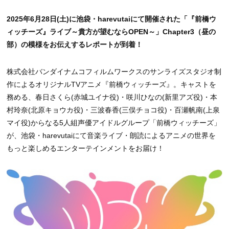
2025年6月28日(土)に池袋・harevutaiにて開催された「『前橋ウ
ィッチーズ』ライブ～貴方が望むならOPEN～」Chapter3（昼の
部）の模様をお伝えするレポートが到着！
株式会社バンダイナムコフィルムワークスのサンライズスタジオ制
作によるオリジナルTVアニメ『前橋ウィッチーズ』。キャストを
務める、春日さくら(赤城ユイナ役)・咲川ひなの(新里アズ役)・本
村玲奈(北原キョウカ役)・三波春香(三俣チョコ役)・百瀬帆南(上泉
マイ役)からなる5人組声優アイドルグループ「前橋ウィッチーズ」
が、池袋・harevutaiにて音楽ライブ・朗読によるアニメの世界を
もっと楽しめるエンターテインメントをお届け！