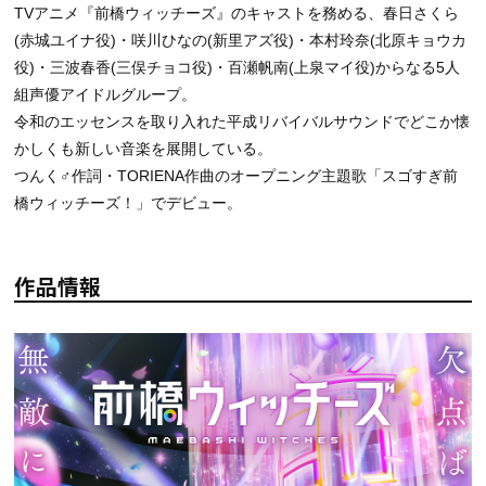
TVアニメ『前橋ウィッチーズ』のキャストを務める、春日さくら
(赤城ユイナ役)・咲川ひなの(新里アズ役)・本村玲奈(北原キョウカ
役)・三波春香(三俣チョコ役)・百瀬帆南(上泉マイ役)からなる5人
組声優アイドルグループ。
令和のエッセンスを取り入れた平成リバイバルサウンドでどこか懐
かしくも新しい音楽を展開している。
つんく♂作詞・TORIENA作曲のオープニング主題歌「スゴすぎ前
橋ウィッチーズ！」でデビュー。
作品情報