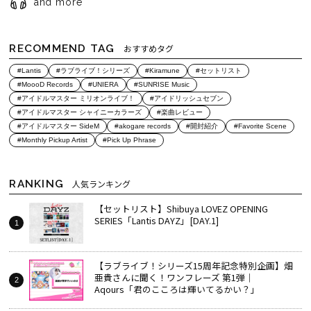
and more
RECOMMEND TAG
おすすめタグ
#Lantis
#ラブライブ！シリーズ
#Kiramune
#セットリスト
#MoooD Records
#UNIERA
#SUNRISE Music
#アイドルマスター ミリオンライブ！
#アイドリッシュセブン
#アイドルマスター シャイニーカラーズ
#楽曲レビュー
#アイドルマスター SideM
#akogare records
#開封紹介
#Favorite Scene
#Monthly Pickup Artist
#Pick Up Phrase
RANKING
人気ランキング
【セットリスト】Shibuya LOVEZ OPENING
SERIES「Lantis DAYZ」[DAY.1]
【ラブライブ！シリーズ15周年記念特別企画】畑
亜貴さんに聞く！ワンフレーズ 第1弾｜
Aqours「君のこころは輝いてるかい？」