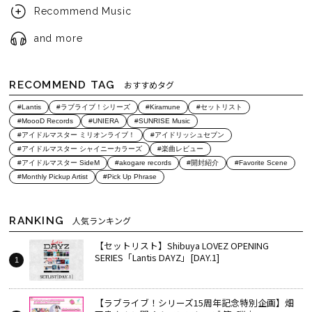
Recommend Music
and more
RECOMMEND TAG
おすすめタグ
#Lantis
#ラブライブ！シリーズ
#Kiramune
#セットリスト
#MoooD Records
#UNIERA
#SUNRISE Music
#アイドルマスター ミリオンライブ！
#アイドリッシュセブン
#アイドルマスター シャイニーカラーズ
#楽曲レビュー
#アイドルマスター SideM
#akogare records
#開封紹介
#Favorite Scene
#Monthly Pickup Artist
#Pick Up Phrase
RANKING
人気ランキング
【セットリスト】Shibuya LOVEZ OPENING
SERIES「Lantis DAYZ」[DAY.1]
【ラブライブ！シリーズ15周年記念特別企画】畑