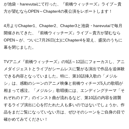
が池袋・harevutaiにて行った、『前橋ウィッチーズ』ライブ～貴
方が望むならOPEN～Chapter4の夜公演をレポートします！
4月よりChapter1、Chapter2、Chapter3と池袋・harevutaiで毎月
開催されてきた、『前橋ウィッチーズ』ライブ～貴方が望むなら
OPEN～が、ついに7月26日(土)にChapter4を迎え、盛況のうちに
幕を閉じました。
TVアニメ『前橋ウィッチーズ』の9話～12話にフォーカスし、アニ
メダイジェストとライブがシームレスに繋がる演出で作品を追体験
できる内容となっていました。特に、第10話挿入歌の「メジル
シ」は、感動のシーンのアニメ映像と前橋ウィチーズ5人の歌唱が
相まって感泣。「メジルシ」歌唱後には、エンディングテーマ「そ
れぞれのドア」のインスト曲が流れるなど、第10話の内容を踏襲
するライブ演出に心を打たれた人も多いのではないでしょうか。作
品をまだご覧になっていない方は、ぜひそのシーンをご自身の目で
確かめてみてください！