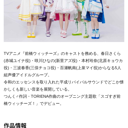
TVアニメ『前橋ウィッチーズ』のキャストを務める、春日さくら
(赤城ユイナ役)・咲川ひなの(新里アズ役)・本村玲奈(北原キョウカ
役)・三波春香(三俣チョコ役)・百瀬帆南(上泉マイ役)からなる5人
組声優アイドルグループ。
令和のエッセンスを取り入れた平成リバイバルサウンドでどこか懐
かしくも新しい音楽を展開している。
つんく♂作詞・TORIENA作曲のオープニング主題歌「スゴすぎ前
橋ウィッチーズ！」でデビュー。
作品情報