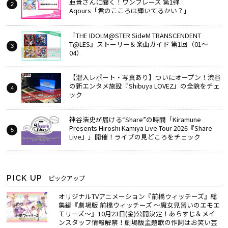
亜貴さんに聞く！ワンフレーズ 第1弾｜
Aqours「君のこころは輝いてるかい？」
『THE IDOLM@STER SideM TRANSCENDENT
T@LES』ストーリー＆楽曲ガイド 第1回（01～
04）
【潜入レポート・写真あり】ついにオープン！渋谷
の新エンタメ施設『Shibuya LOVEZ』の全貌をチェ
ック
神谷浩史が届ける“Share”の時間――「Kiramune
Presents Hiroshi Kamiya Live Tour 2026『Share
Live』」開催！ライブの見どころをチェック
PICK UP
ピックアップ
オリジナルTVアニメーション『前橋ウィッチーズ』総
集編『劇場版 前橋ウィッチーズ ～魔女見習いのエモエ
モリーズ～』10月23日(金)公開決定！あらすじ＆メイ
ンスタッフ情報解禁！劇場版主題歌の作詞はお笑い芸