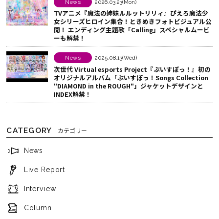
News
2026.03.23(Mon)
る
TVアニメ『魔法の姉妹ルルットリリィ』ぴえろ魔法少
女シリーズヒロイン集合！ときめきフォトビジュアル公
開！ エンディング主題歌「Calling」スペシャルムービ
ーも解禁！
News
2025.08.13(Wed)
次世代 Virtual esports Project『ぶいすぽっ！』初の
オリジナルアルバム「ぶいすぽっ！Songs Collection
"DIAMOND in the ROUGH"」ジャケットデザインと
INDEX解禁！
CATEGORY
カテゴリー
News
Live Report
Interview
Column