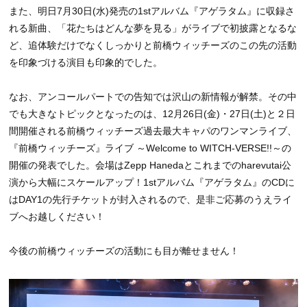
また、明日7月30日(水)発売の1stアルバム『アゲラタム』に収録さ
れる新曲、「花たちはどんな夢を見る」がライブで初披露となるな
ど、追体験だけでなくしっかりと前橋ウィッチーズのこの先の活動
を印象づける演目も印象的でした。
なお、アンコールパートでの告知では沢山の新情報が解禁。その中
でも大きなトピックとなったのは、12月26日(金)・27日(土)と２日
間開催される前橋ウィッチーズ過去最大キャパのワンマンライブ、
『前橋ウィッチーズ』ライブ ～Welcome to WITCH-VERSE!!～の
開催の発表でした。会場はZepp Hanedaとこれまでのharevutai公
演から大幅にスケールアップ！1stアルバム『アゲラタム』のCDに
はDAY1の先行チケットが封入されるので、是非ご応募のうえライ
ブへお越しください！
今後の前橋ウィッチーズの活動にも目が離せません！