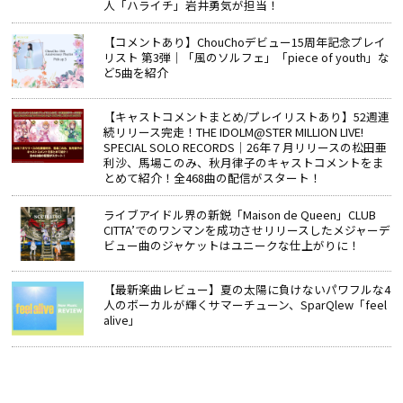
人「ハライチ」岩井勇気が担当！
【コメントあり】ChouChoデビュー15周年記念プレイ
リスト 第3弾｜「風のソルフェ」「piece of youth」な
ど5曲を紹介
【キャストコメントまとめ/プレイリストあり】52週連
続リリース完走！THE IDOLM@STER MILLION LIVE!
SPECIAL SOLO RECORDS│26年７月リリースの松田亜
利沙、馬場このみ、秋月律子のキャストコメントをま
とめて紹介！全468曲の配信がスタート！
ライブアイドル界の新鋭「Maison de Queen」CLUB
CITTA’でのワンマンを成功させリリースしたメジャーデ
ビュー曲のジャケットはユニークな仕上がりに！
【最新楽曲レビュー】夏の太陽に負けないパワフルな4
人のボーカルが輝くサマーチューン、SparQlew「feel
alive」