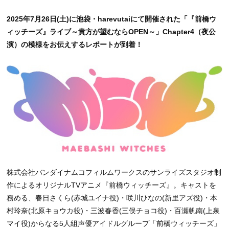
2025年7月26日(土)に池袋・harevutaiにて開催された「『前橋ウ
ィッチーズ』ライブ～貴方が望むならOPEN～」Chapter4（夜公
演）の模様をお伝えするレポートが到着！
株式会社バンダイナムコフィルムワークスのサンライズスタジオ制
作によるオリジナルTVアニメ『前橋ウィッチーズ』。キャストを
務める、春日さくら(赤城ユイナ役)・咲川ひなの(新里アズ役)・本
村玲奈(北原キョウカ役)・三波春香(三俣チョコ役)・百瀬帆南(上泉
マイ役)からなる5人組声優アイドルグループ「前橋ウィッチーズ」