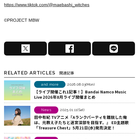
https://www.tiktok.com/@maebashi_witches
©PROJECT MBW
X
F
L
で
a
I
シ
c
N
ェ
e
E
RELATED ARTICLES
関連記事
ア
b
で
す
o
シ
and more
2026.08.03(Mon)
【ライブ開催これ1記事！】Bandai Namco Music
る
o
ェ
Live 2026年8月ライブ開催まとめ
k
ア
で
す
News
2025.01.11(Sat)
シ
る
田中有紀 TVアニメ『Aランクパーティを離脱した俺
は、元教え子たちと迷宮深部を目指す。』 ED主題歌
ェ
「Treasure Chest」5月21日(水)発売決定！
ア
す