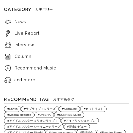
CATEGORY
カテゴリー
News
Live Report
Interview
Column
Recommend Music
and more
RECOMMEND TAG
おすすめタグ
#Lantis
#ラブライブ！シリーズ
#Kiramune
#セットリスト
#MoooD Records
#UNIERA
#SUNRISE Music
#アイドルマスター ミリオンライブ！
#アイドリッシュセブン
#アイドルマスター シャイニーカラーズ
#楽曲レビュー
#アイドルマスター SideM
#akogare records
#開封紹介
#Favorite Scene