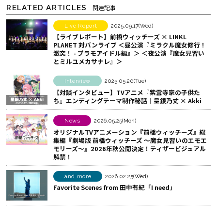
ェ
e
E
RELATED ARTICLES
関連記事
ア
b
で
す
o
シ
Live Report
2025.09.17(Wed)
【ライブレポート】前橋ウィッチーズ × LINKL
る
o
ェ
PLANET 対バンライブ ＜昼公演『ミラクル魔女修行！
k
ア
激突！ - プラモアイドル編』＞ ＜夜公演『魔女見習い
とミルユメカサナレ』＞
で
す
シ
る
Interview
2025.05.20(Tue)
ェ
【対談インタビュー】TVアニメ『紫雲寺家の子供た
ア
ち』エンディングテーマ制作秘話│星銀乃丈 × Akki
す
News
2026.05.25(Mon)
る
オリジナルTVアニメーション『前橋ウィッチーズ』総
集編『劇場版 前橋ウィッチーズ ～魔女見習いのエモエ
モリーズ～』2026年秋公開決定！ティザービジュアル
解禁！
and more
2026.02.25(Wed)
Favorite Scenes from 田中有紀「I need」