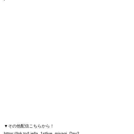
▼その他配信こちらから！
https://lnk.to/Liella_1stlive_miyagi_Day2