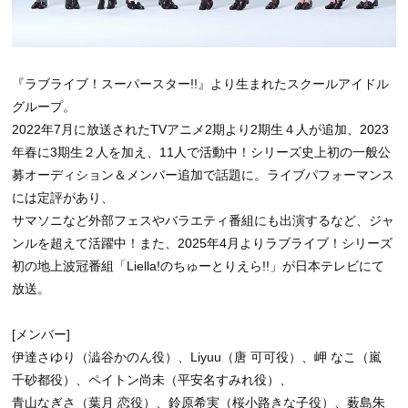
『ラブライブ！スーパースター!!』より⽣まれたスクールアイドル
グループ。
2022年7⽉に放送されたTVアニメ2期より2期⽣４⼈が追加、2023
年春に3期生２人を加え、11人で活動中！シリーズ史上初の⼀般公
募オーディション＆メンバー追加で話題に。ライブパフォーマンス
には定評があり、
サマソニなど外部フェスやバラエティ番組にも出演するなど、ジャ
ンルを超えて活躍中！また、2025年4月よりラブライブ！シリーズ
初の地上波冠番組「Liella!のちゅーとりえら!!」が日本テレビにて
放送。
[メンバー]
伊達さゆり（澁谷かのん役）、Liyuu（唐 可可役）、岬 なこ（嵐
千砂都役）、ペイトン尚未（平安名すみれ役）、
青山なぎさ（葉月 恋役）、鈴原希実（桜小路きな子役）、薮島朱