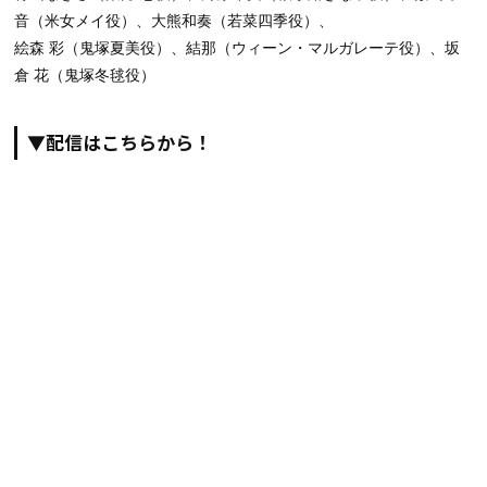
音（米女メイ役）、大熊和奏（若菜四季役）、
絵森 彩（鬼塚夏美役）、結那（ウィーン・マルガレーテ役）、坂
倉 花（鬼塚冬毬役）
▼配信はこちらから！