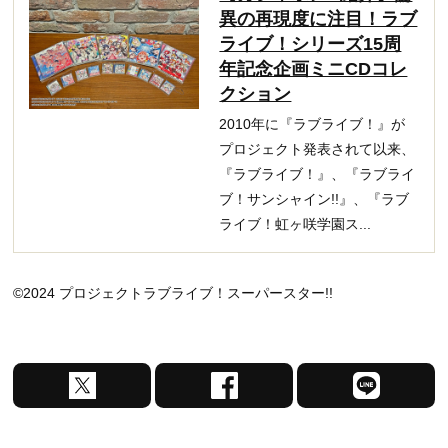
異の再現度に注目！ラブ
ライブ！シリーズ15周
年記念企画ミニCDコレ
クション
2010年に『ラブライブ！』が
プロジェクト発表されて以来、
『ラブライブ！』、『ラブライ
ブ！サンシャイン!!』、『ラブ
ライブ！虹ヶ咲学園ス...
©2024 プロジェクトラブライブ！スーパースター!!
X
F
L
で
a
I
シ
c
N