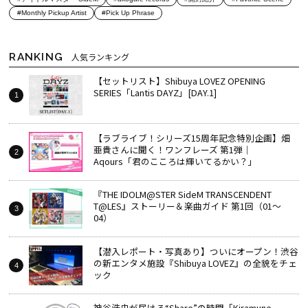
#Monthly Pickup Artist
#Pick Up Phrase
RANKING
人気ランキング
【セットリスト】Shibuya LOVEZ OPENING
SERIES「Lantis DAYZ」[DAY.1]
【ラブライブ！シリーズ15周年記念特別企画】畑
亜貴さんに聞く！ワンフレーズ 第1弾｜
Aqours「君のこころは輝いてるかい？」
『THE IDOLM@STER SideM TRANSCENDENT
T@LES』ストーリー＆楽曲ガイド 第1回（01～
04）
【潜入レポート・写真あり】ついにオープン！渋谷
の新エンタメ施設『Shibuya LOVEZ』の全貌をチェ
ック
神谷浩史が届ける“Share”の時間――「Kiramune