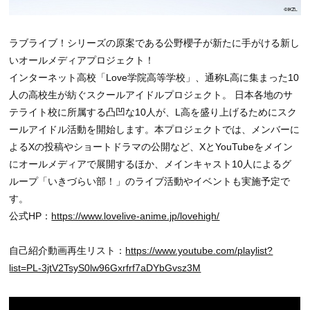
ラブライブ！シリーズの原案である公野櫻子が新たに手がける新し
いオールメディアプロジェクト！
インターネット高校「Love学院高等学校」、通称L高に集まった10
人の高校生が紡ぐスクールアイドルプロジェクト。 日本各地のサ
テライト校に所属する凸凹な10人が、L高を盛り上げるためにスク
ールアイドル活動を開始します。本プロジェクトでは、メンバーに
よるXの投稿やショートドラマの公開など、XとYouTubeをメイン
にオールメディアで展開するほか、メインキャスト10人によるグ
ループ「いきづらい部！」のライブ活動やイベントも実施予定で
す。
公式HP：
https://www.lovelive-anime.jp/lovehigh/
自己紹介動画再生リスト：
https://www.youtube.com/playlist?
list=PL-3jtV2TsyS0lw96Gxrfrf7aDYbGvsz3M