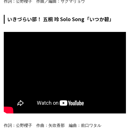
作詞：公野櫻子 作曲／編曲：サクマリョウ
いきづらい部！ 五桐 玲 Solo Song「いつか碧」
作詞：公野櫻子 作曲：矢吹香那 編曲：前口ワタル