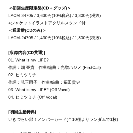
＜初回生産限定盤(CD＋グッズ)＞
LACM-34705 / 3,630円(10%税込) / 3,300円(税抜)
※ジャケットイラストアクリルスタンド付
＜通常盤(CDのみ)＞
LACM-24705 / 1,430円(10%税込) / 1,300円(税抜)
[収録内容(CD共通)]
01. What is my LIFE?
作詞：畑 亜貴 作曲/編曲：光増ハジメ (FirstCall)
02. ヒミツミチ
作詞：児玉雨子 作曲/編曲：福田貴史
03. What is my LIFE? (Off Vocal)
04. ヒミツミチ (Off Vocal)
[初回生産特典]
いきづらい部！メンバーカード(全10種よりランダムで1枚)