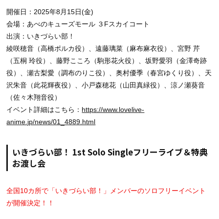
開催日：2025年8月15日(金)
会場：あべのキューズモール ３Fスカイコート
出演：いきづらい部！
綾咲穂音（高橋ポルカ役）、遠藤璃菜（麻布麻衣役）、宮野 芹
（五桐 玲役）、藤野こころ（駒形花火役）、坂野愛羽（金澤奇跡
役）、瀬古梨愛（調布のりこ役）、奥村優季（春宮ゆくり役）、天
沢朱音（此花輝夜役）、小戸森穂花（山田真緑役）、涼ノ瀬葵音
（佐々木翔音役）
イベント詳細はこちら：
https://www.lovelive-
anime.jp/news/01_4889.html
いきづらい部！ 1st Solo Singleフリーライブ＆特典
お渡し会
全国10カ所で「いきづらい部！」メンバーのソロフリーイベント
が開催決定！！