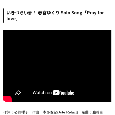
いきづらい部！ 春宮ゆくり Solo Song「Pray for
love」
作詞：公野櫻子 作曲：本多友紀(Arte Refact) 編曲：脇眞富