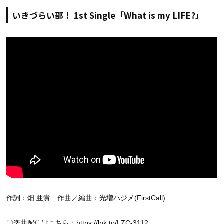
いきづらい部！ 1st Single「What is my LIFE?」
作詞：畑 亜貴 作曲／編曲：光増ハジメ(FirstCall)
〇楽曲配信はこちら：
https://lnk.to/LZC-3112