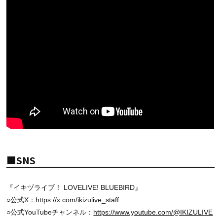
■SNS
『イキヅライブ！ LOVELIVE! BLUEBIRD』
○公式X：
https://x.com/ikizulive_staff
○公式YouTubeチャンネル：
https://www.youtube.com/@IKIZULIVE