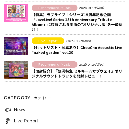
で
す
Recommend Music
2026.01.14(Wed)
シ
る
【特集】ラブライブ！シリーズ15周年記念企画
「LoveLive! Series 15th Anniversary Tribute
ェ
Album」に収録される楽曲の”オリジナル版”を一挙紹
ア
介！
す
Live Report
2026.01.26(Mon)
る
【セットリスト・写真あり】ChouCho Acoustic Live
“naked garden” vol.20
Recommend Music
2026.03.25(Wed)
【開封紹介】『銀河特急 ミルキー☆サブウェイ』オリ
ジナルサウンドトラックを開封レビュー！
CATEGORY
カテゴリー
News
Live Report