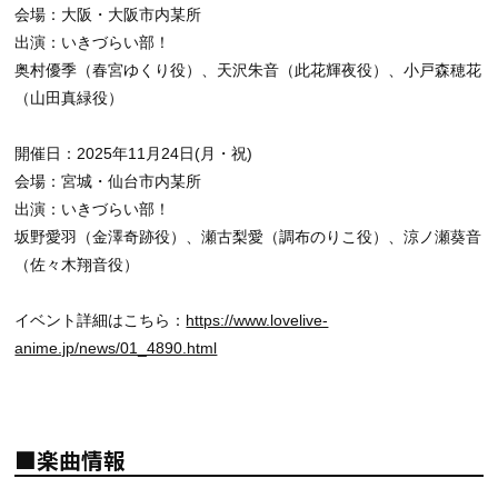
会場：大阪・大阪市内某所
出演：いきづらい部！
奥村優季（春宮ゆくり役）、天沢朱音（此花輝夜役）、小戸森穂花
（山田真緑役）
開催日：2025年11月24日(月・祝)
会場：宮城・仙台市内某所
出演：いきづらい部！
坂野愛羽（金澤奇跡役）、瀬古梨愛（調布のりこ役）、涼ノ瀬葵音
（佐々木翔音役）
イベント詳細はこちら：
https://www.lovelive-
anime.jp/news/01_4890.html
■楽曲情報