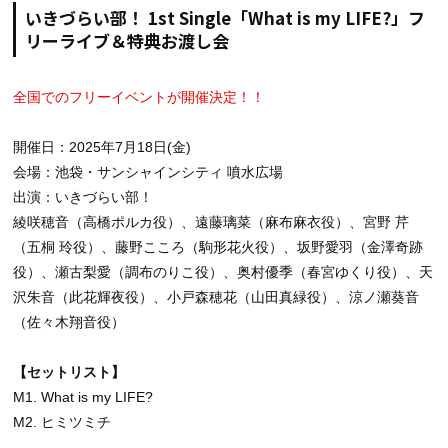
いきづらい部！ 1st Single「What is my LIFE?」フ
リーライブ＆特典お渡し会
全国でのフリーイベントが開催決定！！
開催日：2025年7月18日(金)
会場：池袋・サンシャインシティ 噴水広場
出演：いきづらい部！
綾咲穂音（高橋ポルカ役）、遠藤璃菜（麻布麻衣役）、宮野 芹
（五桐 玲役）、藤野こころ（駒形花火役）、坂野愛羽（金澤奇跡
役）、瀬古梨愛（調布のりこ役）、奥村優季（春宮ゆくり役）、天
沢朱音（此花輝夜役）、小戸森穂花（山田真緑役）、涼ノ瀬葵音
（佐々木翔音役）
【セットリスト】
M1. What is my LIFE?
M2. ヒミツミチ