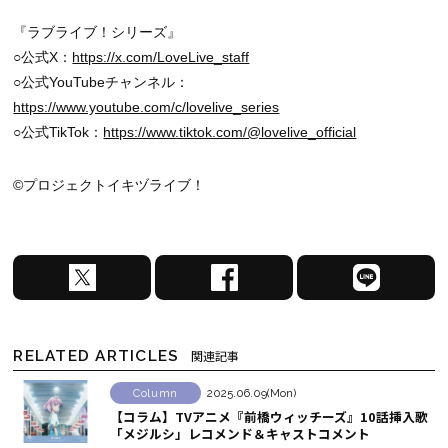
『ラブライブ！シリーズ』
○公式X：
https://x.com/LoveLive_staff
○公式YouTubeチャンネル：
https://www.youtube.com/c/lovelive_series
○公式TikTok：
https://www.tiktok.com/@lovelive_official
©プロジェクトイキヅライブ！
X
F
L
で
a
I
シ
c
N
ェ
e
E
RELATED ARTICLES
関連記事
ア
b
で
す
o
シ
Column
2025.06.09(Mon)
【コラム】TVアニメ『前橋ウィッチーズ』10話挿入歌
る
o
ェ
「メジルシ」レコメンド＆キャストコメント
k
ア