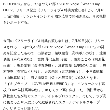
BLUEBIRD』から、“いきづらい部！”の1st Single「What is my
LIFE?」リリース記念《フリーライブ＆特典お渡し会》が、7月18
日(金)池袋・サンシャインシティ 噴水広場で開催された。その模様
をレポートする。
今回の《フリーライブ＆特典お渡し会》は、7月30日(水)にリリー
スされる、いきづらい部！の1st Single「What is my LIFE?」の発
売を記念したもので、出演者は、綾咲穂音（高橋ポルカ役）、遠藤
璃菜（麻布麻衣役）、宮野 芹（五桐 玲役）、藤野こころ（駒形花
火役）、坂野愛羽（金澤奇跡役）、瀬古梨愛（調布のりこ役）、奥
村優季（春宮ゆくり役）、天沢朱音（此花輝夜役）、小戸森穂花
（山田真緑役）、涼ノ瀬葵音（佐々木翔音役）の10人となる。
『イキヅライブ！ LOVELIVE! BLUEBIRD』は、インターネット高
校「Love学院高等学校」、略してラブ高に集まった、個性豊かな
高校生たちが紡ぐスクールアイドルプロジェクト。そして、ラブ高
に集まった10人によって結成されたスクールアイドルグループ
が、いきづらい部！だ。