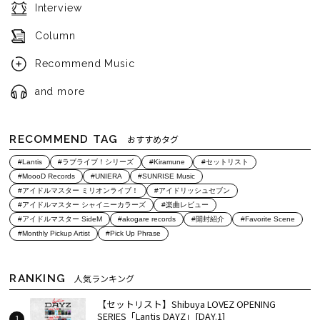
Interview
Column
Recommend Music
and more
RECOMMEND TAG
おすすめタグ
#Lantis
#ラブライブ！シリーズ
#Kiramune
#セットリスト
#MoooD Records
#UNIERA
#SUNRISE Music
#アイドルマスター ミリオンライブ！
#アイドリッシュセブン
#アイドルマスター シャイニーカラーズ
#楽曲レビュー
#アイドルマスター SideM
#akogare records
#開封紹介
#Favorite Scene
#Monthly Pickup Artist
#Pick Up Phrase
RANKING
人気ランキング
【セットリスト】Shibuya LOVEZ OPENING
SERIES「Lantis DAYZ」[DAY.1]