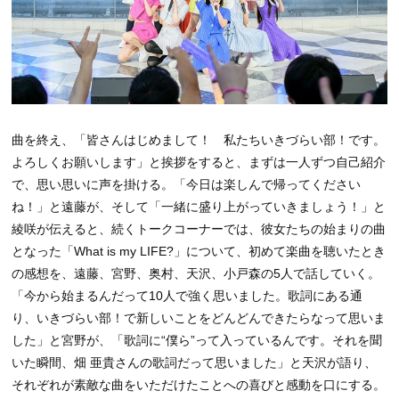
曲を終え、「皆さんはじめまして！ 私たちいきづらい部！です。
よろしくお願いします」と挨拶をすると、まずは一人ずつ自己紹介
で、思い思いに声を掛ける。「今日は楽しんで帰ってください
ね！」と遠藤が、そして「一緒に盛り上がっていきましょう！」と
綾咲が伝えると、続くトークコーナーでは、彼女たちの始まりの曲
となった「What is my LIFE?」について、初めて楽曲を聴いたとき
の感想を、遠藤、宮野、奥村、天沢、小戸森の5人で話していく。
「今から始まるんだって10人で強く思いました。歌詞にある通
り、いきづらい部！で新しいことをどんどんできたらなって思いま
した」と宮野が、「歌詞に“僕ら”って入っているんです。それを聞
いた瞬間、畑 亜貴さんの歌詞だって思いました」と天沢が語り、
それぞれが素敵な曲をいただけたことへの喜びと感動を口にする。