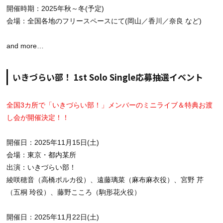
開催時期：2025年秋～冬(予定)
会場：全国各地のフリースペースにて(岡山／香川／奈良 など)
and more…
いきづらい部！ 1st Solo Single応募抽選イベント
全国3カ所で「いきづらい部！」メンバーのミニライブ＆特典お渡
し会が開催決定！！
開催日：2025年11月15日(土)
会場：東京・都内某所
出演：いきづらい部！
綾咲穂音（高橋ポルカ役）、遠藤璃菜（麻布麻衣役）、宮野 芹
（五桐 玲役）、藤野こころ（駒形花火役）
開催日：2025年11月22日(土)