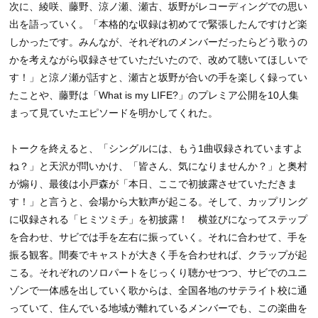
次に、綾咲、藤野、涼ノ瀬、瀬古、坂野がレコーディングでの思い
出を語っていく。「本格的な収録は初めてで緊張したんですけど楽
しかったです。みんなが、それぞれのメンバーだったらどう歌うの
かを考えながら収録させていただいたので、改めて聴いてほしいで
す！」と涼ノ瀬が話すと、瀬古と坂野が合いの手を楽しく録ってい
たことや、藤野は「What is my LIFE?」のプレミア公開を10人集
まって見ていたエピソードを明かしてくれた。
トークを終えると、「シングルには、もう1曲収録されていますよ
ね？」と天沢が問いかけ、「皆さん、気になりませんか？」と奥村
が煽り、最後は小戸森が「本日、ここで初披露させていただきま
す！」と言うと、会場から大歓声が起こる。そして、カップリング
に収録される「ヒミツミチ」を初披露！ 横並びになってステップ
を合わせ、サビでは手を左右に振っていく。それに合わせて、手を
振る観客。間奏でキャストが大きく手を合わせれば、クラップが起
こる。それぞれのソロパートをじっくり聴かせつつ、サビでのユニ
ゾンで一体感を出していく歌からは、全国各地のサテライト校に通
っていて、住んでいる地域が離れているメンバーでも、この楽曲を