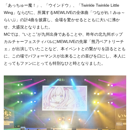
「あっちゅー魔！」、「ウインドウ」、「Twinkle Twinkle Little
Wing」ならびに、所属するMEWLIVEの全体曲「つながれ！みゅ～
らいぶ」の計4曲を披露し、会場を驚かせるとともに大いに沸か
せ、大盛況となりました。
MCでは、“いとこ”が九州出身であることや、昨年の北九州ポップ
カルチャーフェスティバルにMEWLIVEの先輩「熊乃ベアトリーチ
ェ」が出演していたことなど、本イベントとの繋がりを語るととも
に、この場でパフォーマンスが出来ることの喜びを口にし、本人に
とってもファンにとっても特別なひと時となりました。