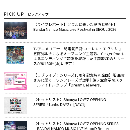
PICK UP
ピックアップ
【ライブレポート】ソウルに響いた歌声と熱狂！
Bandai Namco Music Live Festival in SEOUL 2026
TVアニメ『二十世紀電氣目録-ユーレカ・エヴリカ-』
五阿弥ルナによるオープニング主題歌、Ginger Rootに
よるエンディング主題歌を収録した主題歌CDのリリー
スが9月30日(水)に決定！
【ラブライブ！シリーズ15周年記念特別企画】畑 亜貴
さんに聞く！ワンフレーズ 第2弾｜蓮ノ空女学院スク
ールアイドルクラブ「Dream Believers」
【セットリスト】Shibuya LOVEZ OPENING
SERIES「Lantis DAYZ」[DAY.1]
【セットリスト】Shibuya LOVEZ OPENING SERIES
「BANDAI NAMCO MUSIC LIVE MoooD Records