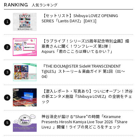
RANKING
人気ランキング
【セットリスト】Shibuya LOVEZ OPENING
SERIES「Lantis DAYZ」[DAY.1]
【ラブライブ！シリーズ15周年記念特別企画】畑
亜貴さんに聞く！ワンフレーズ 第1弾｜
Aqours「君のこころは輝いてるかい？」
『THE IDOLM@STER SideM TRANSCENDENT
T@LES』ストーリー＆楽曲ガイド 第1回（01～
04）
【潜入レポート・写真あり】ついにオープン！渋谷
の新エンタメ施設『Shibuya LOVEZ』の全貌をチェ
ック
神谷浩史が届ける“Share”の時間――「Kiramune
Presents Hiroshi Kamiya Live Tour 2026『Share
Live』」開催！ライブの見どころをチェック