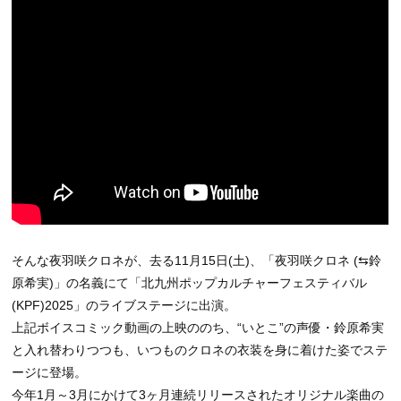
そんな夜羽咲クロネが、去る11月15日(土)、「夜羽咲クロネ (⇆鈴
原希実)」の名義にて「北九州ポップカルチャーフェスティバル
(KPF)2025」のライブステージに出演。
上記ボイスコミック動画の上映ののち、“いとこ”の声優・鈴原希実
と入れ替わりつつも、いつものクロネの衣装を身に着けた姿でステ
ージに登場。
今年1月～3月にかけて3ヶ月連続リリースされたオリジナル楽曲の