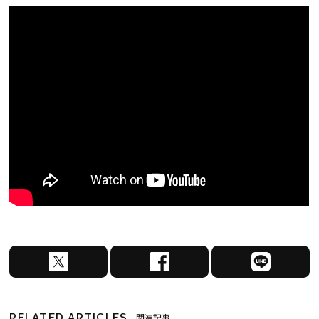
X
F
L
で
a
I
シ
c
N
ェ
e
E
RELATED ARTICLES
関連記事