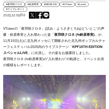
#夜羽咲クロネ
#鈴原希実
#MEWLIVE
#VTuber
#Lantis
#ライブレポート
2025.12.05(Fri)
VTuberの「夜羽咲クロネ」(読み：ようさぎくろね)と“いとこ”の声
優・鈴原希実と入れ替わった姿「
夜羽咲クロネ (⇆鈴原希実)
」が、
11月15日(土)に北九州メッセにて開催された北九州ポップカルチャ
ーフェスティバル2025内のライブステージ「
KPF10TH EDITION
スペシャルLIVE
」に出演し、その姿をお披露目しました。
夜羽咲クロネ (⇆鈴原希実)の“入れ替わり”の軌跡と、イベント出演
の模様をレポートします。