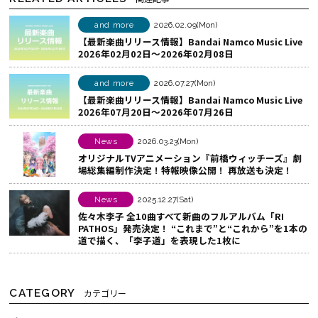
ア
b
で
す
o
シ
and more
2026.02.09(Mon)
【最新楽曲リリース情報】Bandai Namco Music Live
る
o
ェ
2026年02月02日～2026年02月08日
k
ア
で
す
and more
2026.07.27(Mon)
シ
る
【最新楽曲リリース情報】Bandai Namco Music Live
2026年07月20日～2026年07月26日
ェ
ア
News
2026.03.23(Mon)
す
オリジナルTVアニメーション『前橋ウィッチーズ』劇
る
場総集編制作決定！特報映像公開！ 再放送も決定！
News
2025.12.27(Sat)
佐々木李子 全10曲すべて新曲のフルアルバム「RI
PATHOS」発売決定！ “これまで”と“これから”を1本の
道で描く、「李子道」を表現した1枚に
CATEGORY
カテゴリー