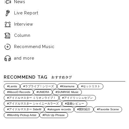
News
Live Report
Interview
Column
Recommend Music
and more
RECOMMEND TAG
おすすめタグ
#Lantis
#ラブライブ！シリーズ
#Kiramune
#セットリスト
#MoooD Records
#UNIERA
#SUNRISE Music
#アイドルマスター ミリオンライブ！
#アイドリッシュセブン
#アイドルマスター シャイニーカラーズ
#楽曲レビュー
#アイドルマスター SideM
#akogare records
#開封紹介
#Favorite Scene
#Monthly Pickup Artist
#Pick Up Phrase