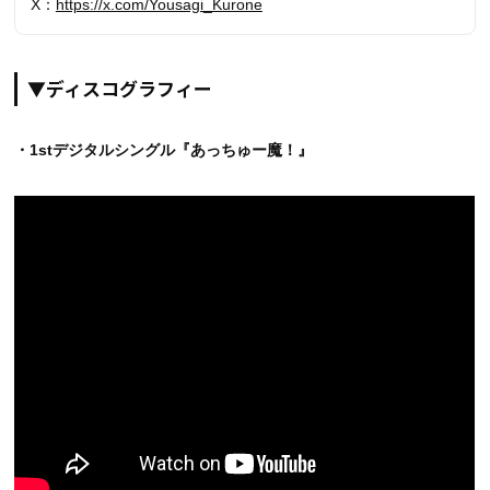
X：
https://x.com/Yousagi_Kurone
▼ディスコグラフィー
・1stデジタルシングル『あっちゅー魔！』