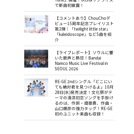
で新曲初披露！
【コメントあり】ChouChoデ
ビュー15周年記念プレイリスト
第2弾｜「twilight little star」
「kaleidoscope」など5曲を紹
介
【ライブレポート】ソウルに響
いた歌声と熱狂！Bandai
Namco Music Live Festival in
SEOUL 2026
RE-GE 2ndシングル「どこにい
ても絶対君を見つけるよ」10月
28日(水)発売決定！文化祭がテ
ーマの清涼初恋ソングを手掛け
るのは、作詞・畑亜貴、作曲・
山口朗彦の強力タッグ！RE-GE
初のユニット楽曲も収録！