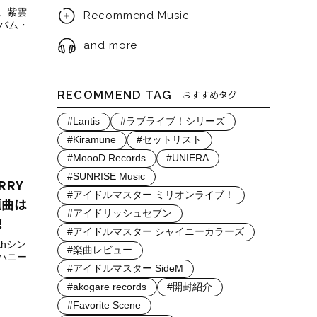
。紫雲
Recommend Music
バム・
and more
RECOMMEND TAG
おすすめタグ
#Lantis
#ラブライブ！シリーズ
#Kiramune
#セットリスト
#MoooD Records
#UNIERA
#SUNRISE Music
RY
#アイドルマスター ミリオンライブ！
題曲は
#アイドリッシュセブン
！
#アイドルマスター シャイニーカラーズ
thシン
#楽曲レビュー
「ハニー
#アイドルマスター SideM
#akogare records
#開封紹介
#Favorite Scene