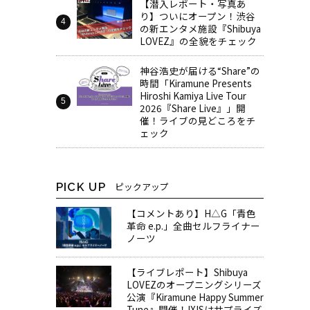
【潜入レポート・写真あ
り】ついにオープン！渋谷
の新エンタメ施設『Shibuya
LOVEZ』の全貌をチェック
神谷浩史が届ける“Share”の
時間――「Kiramune Presents
Hiroshi Kamiya Live Tour
2026『Share Live』」開
催！ライブの見どころをチ
ェック
PICK UP
ピックアップ
【コメントあり】H△G「青色
革命 e.p.」全曲セルフライナー
ノーツ
【ライブレポート】Shibuya
LOVEZのオープニングシリーズ
公演『Kiramune Happy Summer
Tune』開催！IXISはサプライズ