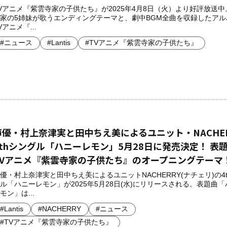
Vアニメ『紫雲寺家の子供たち』が2025年4月8日（火）より好評放送中
家の5姉妹が歌うエンディングテーマと、劇中BGM全曲を収録したアル
Vアニメ『...
#ニュース
#Lantis
#TVアニメ『紫雲寺家の子供たち』
声優・村上奈津実と田中ちえ美によるユニット・NACHER
4thシングル「ハニーレモン」5月28日に発売決定！ 表
TVアニメ『紫雲寺家の子供たち』のオープニングテーマ
優・村上奈津実と田中ちえ美によるユニットNACHERRY(ナチェリ)の4
ル「ハニーレモン」が2025年5月28日(水)にリリースされる。表題曲
モン」は...
#Lantis
#NACHERRY
#ニュース
#TVアニメ『紫雲寺家の子供たち』