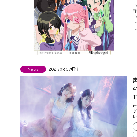
T
寺
T
2025.03.07(Fri)
News
声
グ
レ