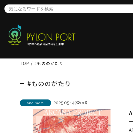
世界中へ最新音楽情報を出航中！
TOP
#もののがたり
#もののがたり
2025.05.14(Wed)
and more
A