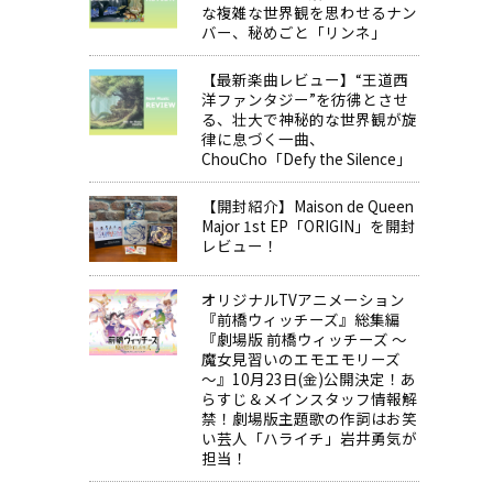
な複雑な世界観を思わせるナン
バー、秘めごと「リンネ」
【最新楽曲レビュー】“王道西
洋ファンタジー”を彷彿とさせ
る、壮大で神秘的な世界観が旋
律に息づく一曲、
ChouCho「Defy the Silence」
【開封紹介】Maison de Queen
Major 1st EP「ORIGIN」を開封
レビュー！
オリジナルTVアニメーション
『前橋ウィッチーズ』総集編
『劇場版 前橋ウィッチーズ ～
魔女見習いのエモエモリーズ
～』10月23日(金)公開決定！あ
らすじ＆メインスタッフ情報解
禁！劇場版主題歌の作詞はお笑
い芸人「ハライチ」岩井勇気が
担当！