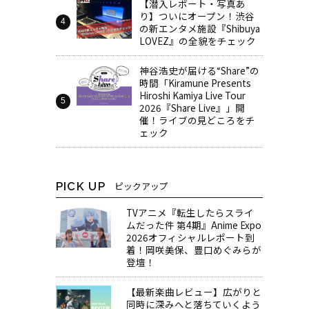
【潜入レポート・写真あ
り】ついにオープン！渋谷
の新エンタメ施設『Shibuya
LOVEZ』の全貌をチェック
神谷浩史が届ける“Share”の
時間――「Kiramune Presents
Hiroshi Kamiya Live Tour
2026『Share Live』」開
催！ライブの見どころをチ
ェック
PICK UP
ピックアップ
TVアニメ『転生したらスライ
ムだった件 第4期』Anime Expo
2026オフィシャルレポート到
着！岡咲美保、豊口めぐみらが
登壇！
【最新楽曲レビュー】広がりと
同時に深みへと落ちていくよう