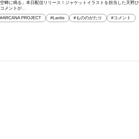
空蝉に鳴る」本日配信リリース！ジャケットイラストを担当した天野ひ
コメントが...
#ARCANA PROJECT
#Lantis
#もののがたり
#コメント