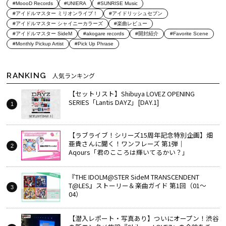
#MoooD Records
#UNIERA
#SUNRISE Music
#アイドルマスター ミリオンライブ！
#アイドリッシュセブン
#アイドルマスター シャイニーカラーズ
#楽曲レビュー
#アイドルマスター SideM
#akogare records
#開封紹介
#Favorite Scene
#Monthly Pickup Artist
#Pick Up Phrase
RANKING
人気ランキング
【セットリスト】Shibuya LOVEZ OPENING
SERIES「Lantis DAYZ」[DAY.1]
【ラブライブ！シリーズ15周年記念特別企画】畑
亜貴さんに聞く！ワンフレーズ 第1弾｜
Aqours「君のこころは輝いてるかい？」
『THE IDOLM@STER SideM TRANSCENDENT
T@LES』ストーリー＆楽曲ガイド 第1回（01～
04）
【潜入レポート・写真あり】ついにオープン！渋谷