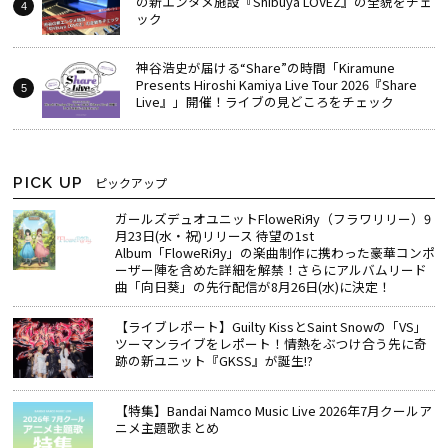
の新エンタメ施設『Shibuya LOVEZ』の全貌をチェ
ック
神谷浩史が届ける“Share”の時間――「Kiramune
Presents Hiroshi Kamiya Live Tour 2026『Share
Live』」開催！ライブの見どころをチェック
PICK UP
ピックアップ
ガールズデュオユニットFloweRiЯy（フラワリリー）9
月23日(水・祝)リリース 待望の1st
Album「FloweRiЯy」の楽曲制作に携わった豪華コンポ
ーザー陣を含めた詳細を解禁！さらにアルバムリード
曲「向日葵」の先行配信が8月26日(水)に決定！
【ライブレポート】Guilty KissとSaint Snowの「VS」
ツーマンライブをレポート！情熱をぶつけ合う先に奇
跡の新ユニット『GKSS』が誕生!?
【特集】Bandai Namco Music Live 2026年7月クールア
ニメ主題歌まとめ