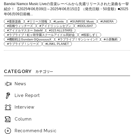
Bandai Namco Music Liveの音楽レーベルから先週リリースされた楽曲を一挙
紹介！ 【2025年06月09日～2025年06月15日】（発売日順・50音順）■2025
年06月09日前橋...
#最新楽曲
#リリース情報
#Lantis
#SUNRISE Music
#UNIERA
#前橋ウィッチーズ
#アイドリッシュセブン
#IDOLiSH7
#アイドルマスター SideM
#315 ALLSTARS
#ラブライブ！虹ヶ咲学園スクールアイドル同好会
#桜坂しずく
#機動戦士Gundam GQuuuuuuX
#ラブライブ！サンシャイン!!
#小原鞠莉
#ラブライブ！シリーズ
#LINKL PLANET
CATEGORY
カテゴリー
News
Live Report
Interview
Column
Recommend Music