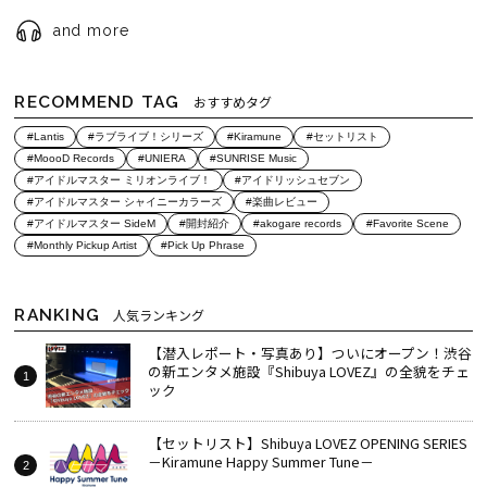
and more
RECOMMEND TAG
おすすめタグ
#Lantis
#ラブライブ！シリーズ
#Kiramune
#セットリスト
#MoooD Records
#UNIERA
#SUNRISE Music
#アイドルマスター ミリオンライブ！
#アイドリッシュセブン
#アイドルマスター シャイニーカラーズ
#楽曲レビュー
#アイドルマスター SideM
#開封紹介
#akogare records
#Favorite Scene
#Monthly Pickup Artist
#Pick Up Phrase
RANKING
人気ランキング
【潜入レポート・写真あり】ついにオープン！渋谷
の新エンタメ施設『Shibuya LOVEZ』の全貌をチェ
ック
【セットリスト】Shibuya LOVEZ OPENING SERIES
－Kiramune Happy Summer Tune－