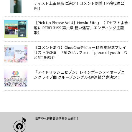
ティスト上田麗奈に決定！コメント到着！PV第2弾公
開！
【Pick Up Phrase Vol.4】Nowlu「itoi」（『ヤマトよ永
遠に REBEL3199 第六章 碧い迷宮』エンディング主題
歌）
【コメントあり】ChouChoデビュー15周年記念プレイ
リスト 第3弾｜「風のソルフェ」「piece of youth」な
ど5曲を紹介
『アイドリッシュセブン』レインボーシティオープニ
ングライブ曲 グループシングル4週連続発売決定！
世界中へ最新音楽情報を出航中！