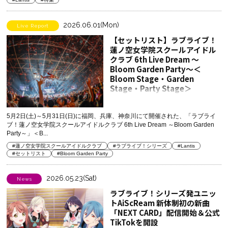
2026.06.01(Mon)
Live Report
【セットリスト】ラブライブ！
蓮ノ空女学院スクールアイドル
クラブ 6th Live Dream ～
Bloom Garden Party～＜
Bloom Stage・Garden
Stage・Party Stage＞
5月2日(土)～5月31日(日)に福岡、兵庫、神奈川にて開催された、「ラブライ
ブ！蓮ノ空女学院スクールアイドルクラブ 6th Live Dream ～Bloom Garden
Party～」＜B...
#蓮ノ空女学院スクールアイドルクラブ
#ラブライブ！シリーズ
#Lantis
#セットリスト
#Bloom Garden Party
2026.05.23(Sat)
News
ラブライブ！シリーズ発ユニッ
トAiScReam 新体制初の新曲
「NEXT CARD」配信開始＆公式
TikTokを開設