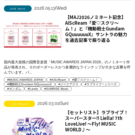
2026.05.13(Wed)
and more
【MAJ2026ノミネート記念】
AiScReam「愛♡スクリ～
ム！」と『機動戦士Gundam
GQuuuuuuX』サントラの魅力
を過去記事で振り返る
国内最大規模の国際音楽賞「MUSIC AWARDS JAPAN 2026」のノミネート作
品が発表され、そのボーダーレスかつ多層的なラインナップが大きな反響を呼
んでいます。バ...
#MUSIC AWARDS JAPAN
#AiScReam
#愛♡スクリ～ム！
#機動戦士Gundam GQuuuuuuX
#ジークアクス
#ラブライブ！シリーズ
#ガンダム
#Lantis
#SUNRISE Music
2026.03.01(Sun)
Live Report
【セットリスト】ラブライブ！
スーパースター!! Liella! 7th
LoveLive! ～Fly! MUSIC
WORLD♪～