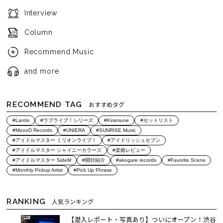
Interview
Column
Recommend Music
and more
RECOMMEND TAG
おすすめタグ
#Lantis
#ラブライブ！シリーズ
#Kiramune
#セットリスト
#MoooD Records
#UNIERA
#SUNRISE Music
#アイドルマスター ミリオンライブ！
#アイドリッシュセブン
#アイドルマスター シャイニーカラーズ
#楽曲レビュー
#アイドルマスター SideM
#開封紹介
#akogare records
#Favorite Scene
#Monthly Pickup Artist
#Pick Up Phrase
RANKING
人気ランキング
【潜入レポート・写真あり】ついにオープン！渋谷