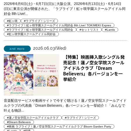
2026年6月6日(土)・6月7日(日)に大阪公演、2026年6月13日(土)・6月14日
(日)に東京公演が開催された、「ラブライブ！虹ヶ咲学園スクールアイドル同
好会 8th Live!...
#虹ヶ咲
#ラブライブ！シリーズ
#ラブライブ！虹ヶ咲学園スクールアイドル同好会 8th Live! TOKIMEKI Expres
#ラブライブ！虹ヶ咲学園スクールアイドル同好会
#セットリスト
#Lantis
#虹ヶ咲学園スクールアイドル同好会
2026.06.03(Wed)
and more
【特集】映画挿入歌シングル発
売記念！蓮ノ空女学院スクール
アイドルクラブ「Dream
Believers」各バージョンを一
挙紹介
音楽配信サービスや動画サイトで今すぐ聴ける！蓮ノ空女学院スクールアイド
ルクラブの代表曲「Dream Believers」各バージョンを一挙紹介！「みんなで
叶える物語...
#蓮ノ空女学院スクールアイドルクラブ
#ラブライブ！シリーズ
#Dream Believers
#映画 ラブライブ！蓮ノ空女学院スクールアイドルクラブ Bloom Garden Party
#Lantis
#特集