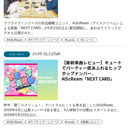
ラブライブ！シリーズの作品横断ユニット、AiScReam（アイスクリーム）に
よる新曲「NEXT CARD」が5月23日(土)に配信開始し、あわせてリリックビ
デオも公開された...
#AiScReam
#ラブライブ！シリーズ
#Lantis
#ニュース
2026.05.23(Sat)
and more
【最新楽曲レビュー】キュート
でパーティー感あふれるヒップ
ホップナンバー、
AiScReam「NEXT CARD」
昨年「愛♡スクリ～ム！」でバイラルヒットを巻き起こしたAiScReam。
2026年4月には新メンバー2名を迎え、4人体制での活動をスタートさせた。
2026年5月23日(土)に...
#AiScReam
#ラブライブ！シリーズ
#Lantis
#楽曲レビュー