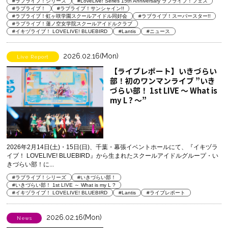
#ラブライブ！シリーズ
#LoveLive! Series 15th Anniversary ラブライブ！フェス
#ラブライブ！
#ラブライブ！サンシャイン!!
#ラブライブ！虹ヶ咲学園スクールアイドル同好会
#ラブライブ！スーパースター!!
#ラブライブ！蓮ノ空女学院スクールアイドルクラブ
#イキヅライブ！ LOVELIVE! BLUEBIRD
#Lantis
#ニュース
2026.02.16(Mon)
Live Report
【ライブレポート】いきづらい
部！初のワンマンライブ ”いき
づらい部！ 1st LIVE ～ What is
my L ? ～”
2026年2月14日(土)・15日(日)、千葉・幕張イベントホールにて、『イキヅラ
イブ！ LOVELIVE! BLUEBIRD』から生まれたスクールアイドルグループ・い
きづらい部！に...
#ラブライブ！シリーズ
#いきづらい部！
#いきづらい部！ 1st LIVE ～ What is my L ?
#イキヅライブ！ LOVELIVE! BLUEBIRD
#Lantis
#ライブレポート
2026.02.16(Mon)
News