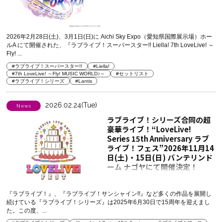
2026年2月28日(土)、3月1日(日)に Aichi Sky Expo（愛知県国際展示場）ホー
ルA にて開催された、『ラブライブ！スーパースター!! Liella! 7th LoveLive! ～
Fly! ...
#ラブライブ！スーパースター!!
#Liella!
#7th LoveLive! ～Fly! MUSIC WORLD♪～
#セットリスト
#ラブライブ！シリーズ
#Lantis
2026.02.24(Tue)
News
ラブライブ！シリーズ合同の超
豪華ライブ！“LoveLive!
Series 15th Anniversary ラブ
ライブ！フェス”2026年11月14
日(土)・15日(日) バンテリンド
ーム ナゴヤにて開催決定！
『ラブライブ！』、『ラブライブ！サンシャイン!!』など多くの作品を展開し
続けている『ラブライブ！シリーズ』は2025年6月30日で15周年を迎えまし
た。この度、...