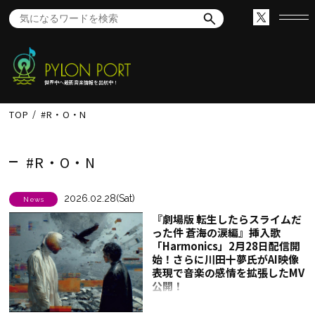
世界中へ最新音楽情報を出航中！
TOP
#R・O・N
#R・O・N
2026.02.28(Sat)
News
『劇場版 転生したらスライムだ
った件 蒼海の涙編』挿入歌
「Harmonics」2月28日配信開
始！さらに川田十夢氏がAI映像
表現で音楽の感情を拡張したMV
公開！