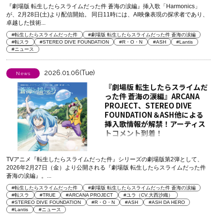
『劇場版 転生したらスライムだった件 蒼海の涙編』挿入歌「Harmonics」
が、2月28日(土)より配信開始。 同日11時には、AI映像表現の探求者であり、
卓越した技術...
#転生したらスライムだった件
#劇場版 転生したらスライムだった件 蒼海の涙編
#転スラ
#STEREO DIVE FOUNDATION
#R・O・N
#ASH
#Lantis
#ニュース
2026.01.06(Tue)
News
『劇場版 転生したらスライムだ
った件 蒼海の涙編』ARCANA
PROJECT、STEREO DIVE
FOUNDATION＆ASH他による
挿入歌情報が解禁！アーティス
トコメント到着！
TRUEによる主題歌「ユートピ
ア」と各挿入歌が収録されるシ
ングル「蒼海の揺らめき」の描
TVアニメ『転生したらスライムだった件』シリーズの劇場版第2弾として、
2026年2月27日（金）より公開される『劇場版 転生したらスライムだった件
き下ろしジャケット・INDEXも
蒼海の涙編』。...
公開
#転生したらスライムだった件
#劇場版 転生したらスライムだった件 蒼海の涙編
#転スラ
#TRUE
#ARCANA PROJECT
#ユラ（CV.大西沙織）
#STEREO DIVE FOUNDATION
#R・O・N
#ASH
#ASH DA HERO
#Lantis
#ニュース