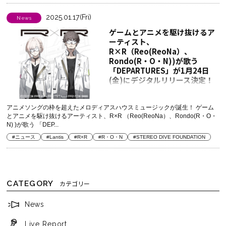
2025.01.17(Fri)
News
ゲームとアニメを駆け抜けるア
ーティスト、
R×R（Reo(ReoNa）、
Rondo(R・O・N))が歌う
「DEPARTURES」が1月24日
(金)にデジタルリリース決定！
アニメソングの枠を超えたメロディアスハウスミュージックが誕生！ ゲーム
とアニメを駆け抜けるアーティスト、R×R （Reo(ReoNa）、Rondo(R・O・
N) )が歌う 「DEP...
#ニュース
#Lantis
#R×R
#R・O・N
#STEREO DIVE FOUNDATION
CATEGORY
カテゴリー
News
Live Report