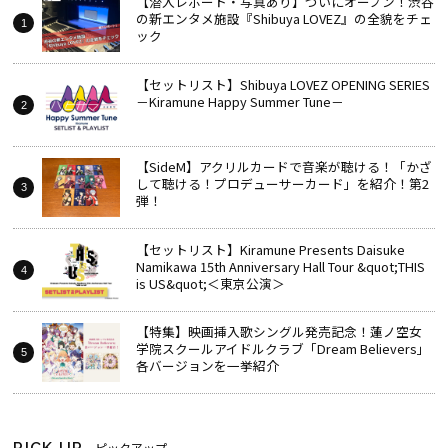
【潜入レポート・写真あり】ついにオープン！渋谷
の新エンタメ施設『Shibuya LOVEZ』の全貌をチェ
ック
【セットリスト】Shibuya LOVEZ OPENING SERIES
－Kiramune Happy Summer Tune－
【SideM】アクリルカードで音楽が聴ける！「かざ
して聴ける！プロデューサーカード」を紹介！第2
弾！
【セットリスト】Kiramune Presents Daisuke
Namikawa 15th Anniversary Hall Tour &quot;THIS
is US&quot;＜東京公演＞
【特集】映画挿入歌シングル発売記念！蓮ノ空女
学院スクールアイドルクラブ「Dream Believers」
各バージョンを一挙紹介
PICK UP
ピックアップ