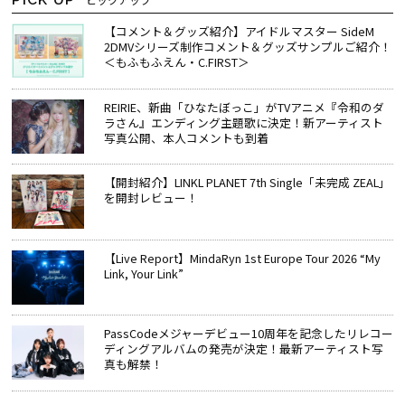
【コメント＆グッズ紹介】アイドルマスター SideM
2DMVシリーズ制作コメント＆グッズサンプルご紹介！
＜もふもふえん・C.FIRST＞
REIRIE、新曲「ひなたぼっこ」がTVアニメ『令和のダ
ラさん』エンディング主題歌に決定！新アーティスト
写真公開、本人コメントも到着
【開封紹介】LINKL PLANET 7th Single「未完成 ZEAL」
を開封レビュー！
【Live Report】MindaRyn 1st Europe Tour 2026 “My
Link, Your Link”
PassCodeメジャーデビュー10周年を記念したリレコー
ディングアルバムの発売が決定！最新アーティスト写
真も解禁！