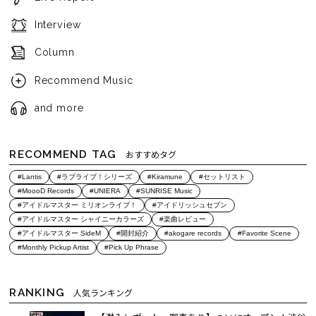
Interview
Column
Recommend Music
and more
RECOMMEND TAG
おすすめタグ
#Lantis
#ラブライブ！シリーズ
#Kiramune
#セットリスト
#MoooD Records
#UNIERA
#SUNRISE Music
#アイドルマスター ミリオンライブ！
#アイドリッシュセブン
#アイドルマスター シャイニーカラーズ
#楽曲レビュー
#アイドルマスター SideM
#開封紹介
#akogare records
#Favorite Scene
#Monthly Pickup Artist
#Pick Up Phrase
RANKING
人気ランキング