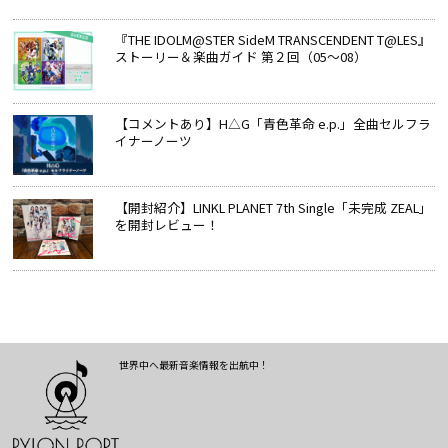
『THE IDOLM@STER SideM TRANSCENDENT T@LES』
ストーリー＆楽曲ガイド 第２回（05～08）
【コメントあり】H△G「青色革命 e.p.」全曲セルフラ
イナーノーツ
【開封紹介】LINKL PLANET 7th Single「未完成 ZEAL」
を開封レビュー！
世界中へ最新音楽情報を出航中！