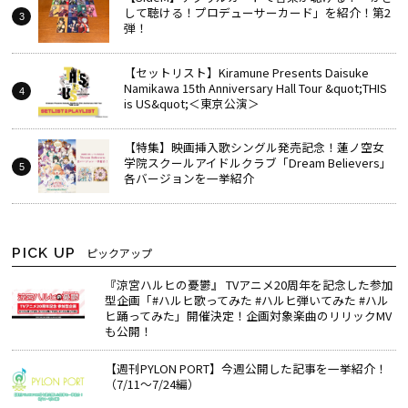
して聴ける！プロデューサーカード」を紹介！第2
弾！
【セットリスト】Kiramune Presents Daisuke
Namikawa 15th Anniversary Hall Tour &quot;THIS
is US&quot;＜東京公演＞
【特集】映画挿入歌シングル発売記念！蓮ノ空女
学院スクールアイドルクラブ「Dream Believers」
各バージョンを一挙紹介
PICK UP
ピックアップ
『涼宮ハルヒの憂鬱』 TVアニメ20周年を記念した参加
型企画「#ハルヒ歌ってみた #ハルヒ弾いてみた #ハル
ヒ踊ってみた」開催決定！企画対象楽曲のリリックMV
も公開！
【週刊PYLON PORT】今週公開した記事を一挙紹介！
（7/11～7/24編）