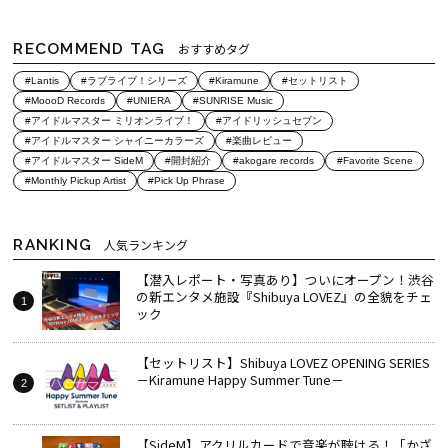
RECOMMEND TAG
おすすめタグ
#Lantis
#ラブライブ！シリーズ
#Kiramune
#セットリスト
#MoooD Records
#UNIERA
#SUNRISE Music
#アイドルマスター ミリオンライブ！
#アイドリッシュセブン
#アイドルマスター シャイニーカラーズ
#楽曲レビュー
#アイドルマスター SideM
#開封紹介
#akogare records
#Favorite Scene
#Monthly Pickup Artist
#Pick Up Phrase
RANKING
人気ランキング
【潜入レポート・写真あり】ついにオープン！渋谷
の新エンタメ施設『Shibuya LOVEZ』の全貌をチェ
ック
【セットリスト】Shibuya LOVEZ OPENING SERIES
－Kiramune Happy Summer Tune－
【SideM】アクリルカードで音楽が聴ける！「かざ