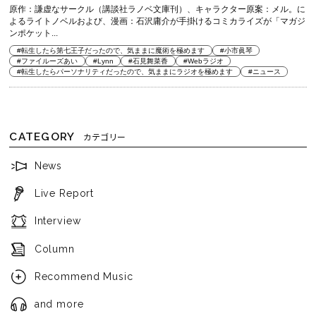
原作：謙虚なサークル（講談社ラノベ文庫刊）、キャラクター原案：メル。に
よるライトノベルおよび、漫画：石沢庸介が手掛けるコミカライズが「マガジ
ンポケット...
#転生したら第七王子だったので、気ままに魔術を極めます
#小市眞琴
#ファイルーズあい
#Lynn
#石見舞菜香
#Webラジオ
#転生したらパーソナリティだったので、気ままにラジオを極めます
#ニュース
CATEGORY
カテゴリー
News
Live Report
Interview
Column
Recommend Music
and more