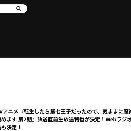
TVアニメ『転生したら第七王子だったので、気ままに魔
極めます 第2期』放送直前生放送特番が決定！Webラジ
信も決定！