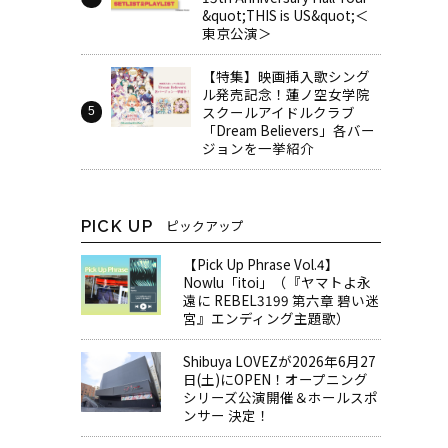
&quot;THIS is US&quot;＜
東京公演＞
【特集】映画挿入歌シング
ル発売記念！蓮ノ空女学院
スクールアイドルクラブ
「Dream Believers」各バー
ジョンを一挙紹介
PICK UP
ピックアップ
【Pick Up Phrase Vol.4】
Nowlu「itoi」（『ヤマトよ永
遠に REBEL3199 第六章 碧い迷
宮』エンディング主題歌）
Shibuya LOVEZが2026年6月27
日(土)にOPEN！オープニング
シリーズ公演開催＆ホールスポ
ンサー 決定！