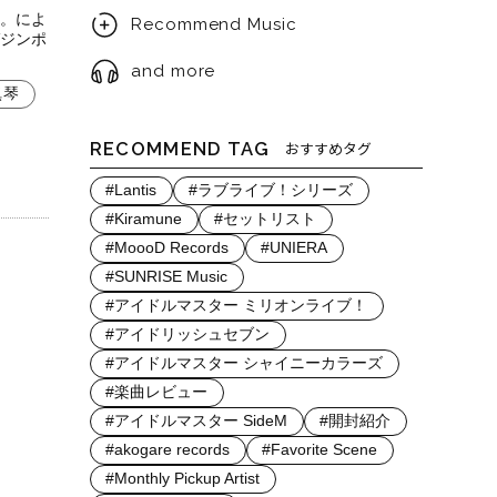
。によ
Recommend Music
ジンポ
and more
眞琴
RECOMMEND TAG
おすすめタグ
#Lantis
#ラブライブ！シリーズ
#Kiramune
#セットリスト
#MoooD Records
#UNIERA
#SUNRISE Music
#アイドルマスター ミリオンライブ！
#アイドリッシュセブン
#アイドルマスター シャイニーカラーズ
#楽曲レビュー
#アイドルマスター SideM
#開封紹介
#akogare records
#Favorite Scene
#Monthly Pickup Artist