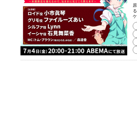
原
る
ケ