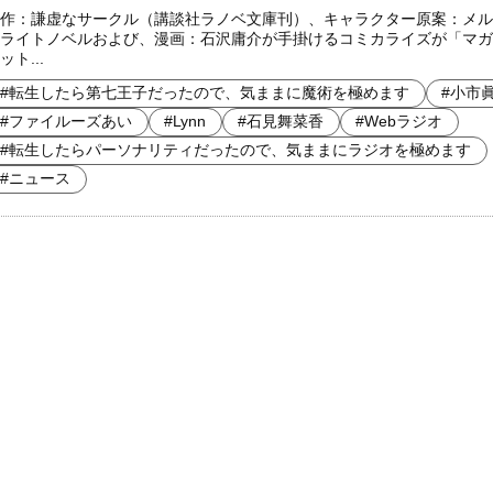
作：謙虚なサークル（講談社ラノベ文庫刊）、キャラクター原案：メル
ライトノベルおよび、漫画：石沢庸介が手掛けるコミカライズが「マガ
ット...
#転生したら第七王子だったので、気ままに魔術を極めます
#小市
#ファイルーズあい
#Lynn
#石見舞菜香
#Webラジオ
#転生したらパーソナリティだったので、気ままにラジオを極めます
#ニュース