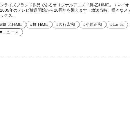
ンライズブランド作品であるオリジナルアニメ『舞-乙HiME』（マイオ
2005年のテレビ放送開始から20周年を迎えます！ 放送当時、様々なメ
ックス...
#舞-乙HiME
#舞-HiME
#久行宏和
#小原正和
#Lantis
#ニュース