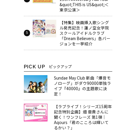
&quot;THIS is US&quot;＜
東京公演＞
【特集】映画挿入歌シング
ル発売記念！蓮ノ空女学院
スクールアイドルクラブ
「Dream Believers」各バー
ジョンを一挙紹介
PICK UP
ピックアップ
Sundae May Club 新曲「爆音モ
ノローグ」がダウ90000単独ラ
イブ『40000』の主題歌に決
定！
【ラブライブ！シリーズ15周年
記念特別企画】畑 亜貴さんに
聞く！ワンフレーズ 第1弾｜
Aqours「君のこころは輝いて
るかい？」