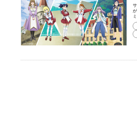
サ
が
ミ